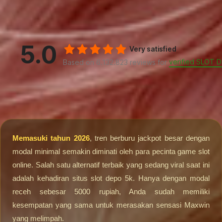
5.0
Very satisfied
verified SLOT 
Based on 6.132.823 reviews for
Memasuki tahun 2026
, tren berburu jackpot besar dengan
modal minimal semakin diminati oleh para pecinta game slot
online. Salah satu alternatif terbaik yang sedang viral saat ini
adalah kehadiran situs slot depo 5k. Hanya dengan modal
receh sebesar 5000 rupiah, Anda sudah memiliki
kesempatan yang sama untuk merasakan sensasi Maxwin
yang melimpah.