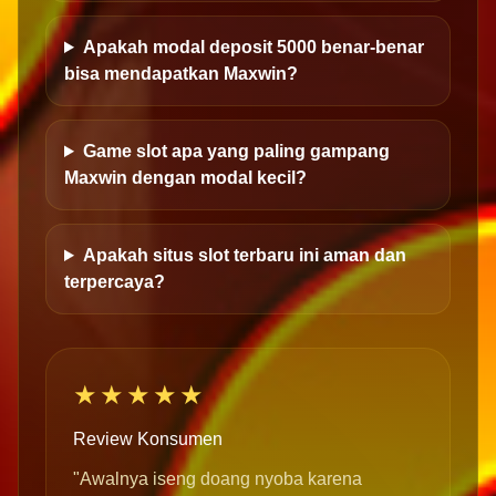
Apakah modal deposit 5000 benar-benar
bisa mendapatkan Maxwin?
Game slot apa yang paling gampang
Maxwin dengan modal kecil?
Apakah situs slot terbaru ini aman dan
terpercaya?
★★★★★
Review Konsumen
"Awalnya iseng doang nyoba karena