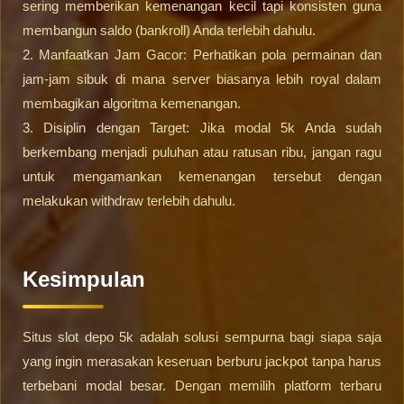
sering memberikan kemenangan kecil tapi konsisten guna
membangun saldo (bankroll) Anda terlebih dahulu.
2. Manfaatkan Jam Gacor: Perhatikan pola permainan dan
jam-jam sibuk di mana server biasanya lebih royal dalam
membagikan algoritma kemenangan.
3. Disiplin dengan Target: Jika modal 5k Anda sudah
berkembang menjadi puluhan atau ratusan ribu, jangan ragu
untuk mengamankan kemenangan tersebut dengan
melakukan withdraw terlebih dahulu.
Kesimpulan
Situs slot depo 5k adalah solusi sempurna bagi siapa saja
yang ingin merasakan keseruan berburu jackpot tanpa harus
terbebani modal besar. Dengan memilih platform terbaru