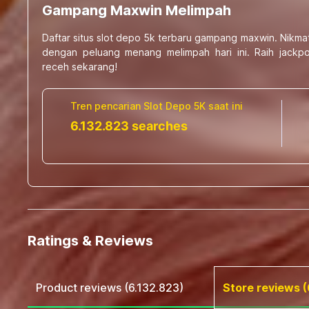
Gampang Maxwin Melimpah
Daftar situs slot depo 5k terbaru gampang maxwin. Nikmat
dengan peluang menang melimpah hari ini. Raih jackp
receh sekarang!
Tren pencarian Slot Depo 5K saat ini
6.132.823 searches
Ratings & Reviews
Product reviews (6.132.823)
Store reviews (