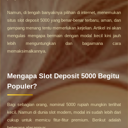
Namun, di tengah banyaknya pilihan di internet, menemukan
situs slot deposit 5000 yang benar-benar terbaru, aman, dan
gampang menang tentu memerlukan kejelian. Artikel ini akan
mengulas mengapa bermain dengan modal kecil kini jauh
lebih menguntungkan dan bagaimana cara
memaksimalkannya.
Mengapa Slot Deposit 5000 Begitu
Populer?
Bagi sebagian orang, nominal 5000 rupiah mungkin terlihat
kecil. Namun di dunia slot modern, modal ini sudah lebih dari
cukup untuk memicu fitur-fitur premium. Berikut adalah
beberapa alasannya: