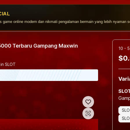
Deliver to:
for?
BANYAK FREESPIN di SLOT DEPO 5K
Search
English
ID
CIAL
 game online modern dan nikmati pengalaman bermain yang lebih nyaman set
cover
SLO
t 5000 Terbaru Gampang Maxwin
10 - 
$0
 in SLOT
Vari
SLOT
Gamp
SLO
SLO