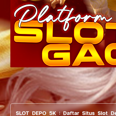
SLOT DEPO 5K : Daftar Situs Slot 