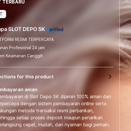
T TERBARU
OT
apa SLOT DEPO 5K
TFORM RESMI TERPERCAYA
anan Profesional 24 jam
tem Keamanan Canggih
ections for this product
embayaran aman
embayaran di Slot Depo 5K dijamin 100% aman dan
erpercaya dengan sistem pembayaran online serta
ukungan metode transaksi resmi perbankan,
ehingga setiap proses deposit maupun penarikan
erlangsung cepat, mudah, dan nyaman bagi pemain.