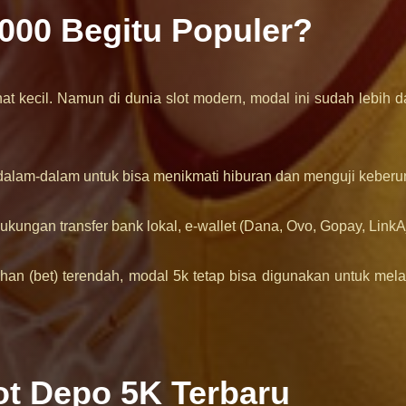
000 Begitu Populer?
t kecil. Namun di dunia slot modern, modal ini sudah lebih da
 dalam-dalam untuk bisa menikmati hiburan dan menguji keberu
dukungan transfer bank lokal, e-wallet (Dana, Ovo, Gopay, LinkA
han (bet) terendah, modal 5k tetap bisa digunakan untuk mel
ot Depo 5K Terbaru