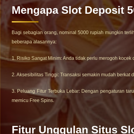
Mengapa Slot Deposit 5
Bagi sebagian orang, nominal 5000 rupiah mungkin terliha
beberapa alasannya:
1. Risiko Sangat Minim: Anda tidak perlu merogoh kocek
2. Aksesibilitas Tinggi: Transaksi semakin mudah berkat 
3. Peluang Fitur Terbuka Lebar: Dengan pengaturan taru
memicu Free Spins.
Fitur Unggulan Situs Sl