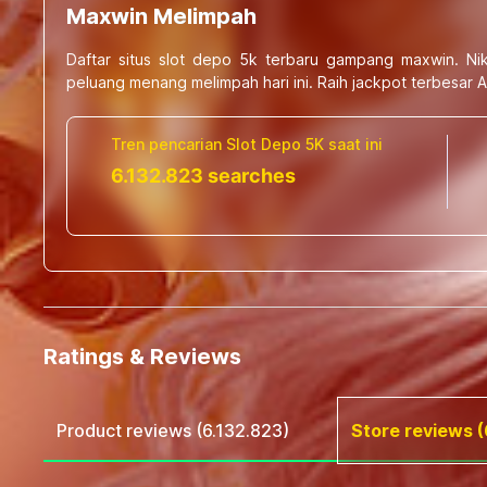
Maxwin Melimpah
Daftar situs slot depo 5k terbaru gampang maxwin. Ni
peluang menang melimpah hari ini. Raih jackpot terbesar
Tren pencarian Slot Depo 5K saat ini
6.132.823 searches
Ratings & Reviews
Product reviews (6.132.823)
Store reviews (