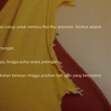
ri cukup untuk memicu fitur-fitur premium. Berikut adalah
ntungan.
ja), hingga pulsa tanpa potongan.
akukan belasan hingga puluhan kali spin yang berpotensi