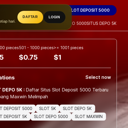
-IDR
SLOT 5000
SLOT DEPOSIT 5000
DAFTAR
LOGIN
iap hari.
T 5000
SLOT DEPOSIT 5000
SLOT DEPO 5000
SITUS DEPO 5K
500 pieces
501 - 1000 pieces
>= 1001 pieces
.5
$0.75
$1
Select now
ations
 DEPO 5K :
Daftar Situs Slot Deposit 5000 Terbaru
ang Maxwin Melimpah
T DEPOSIT 5000
SLOT 5K
SLOT DEPO 5K
T DEPOSIT 5K
SLOT DEPO 5000
SLOT MAXWIN