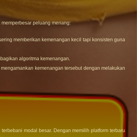
tuk memperbesar peluang menang:
 sering memberikan kemenangan kecil tapi konsisten guna
embagikan algoritma kemenangan.
ntuk mengamankan kemenangan tersebut dengan melakukan
 terbebani modal besar. Dengan memilih platform terbaru