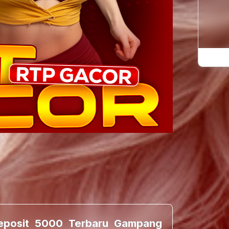
Deposit 5000 Terbaru Gampang