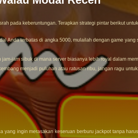
srah pada keberuntungan. Terapkan strategi pintar berikut un
odal Anda terbatas di angka 5000, mulailah dengan game yang
n jam-jam sibuk di mana server biasanya lebih royal dalam m
berkembang menjadi puluhan atau ratusan ribu, jangan ragu u
aja yang ingin merasakan keseruan berburu jackpot tanpa harus