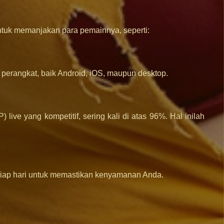
untuk memanjakan para pemainnya, seperti:
perangkat, baik Android, iOS, maupun desktop.
live yang kompetitif, sering kali di atas 96%. Hal inilah
etiap hari untuk memastikan kenyamanan Anda.