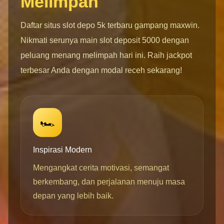
Melimpah
Daftar situs slot depo 5k terbaru gampang maxwin.
Nikmati serunya main slot deposit 5000 dengan
peluang menang melimpah hari ini. Raih jackpot
terbesar Anda dengan modal receh sekarang!
🏎️
Inspirasi Modern
Mengangkat cerita motivasi, semangat
berkembang, dan perjalanan menuju masa
depan yang lebih baik.