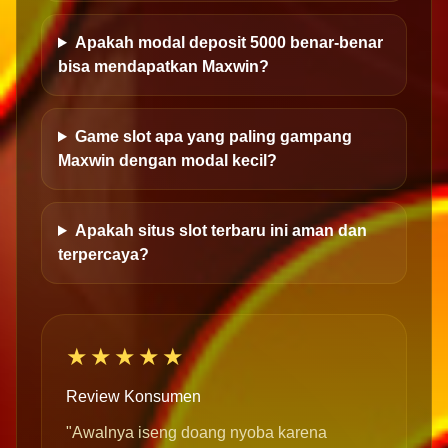
Apakah modal deposit 5000 benar-benar
bisa mendapatkan Maxwin?
Game slot apa yang paling gampang
Maxwin dengan modal kecil?
Apakah situs slot terbaru ini aman dan
terpercaya?
★★★★★
Review Konsumen
"Awalnya iseng doang nyoba karena