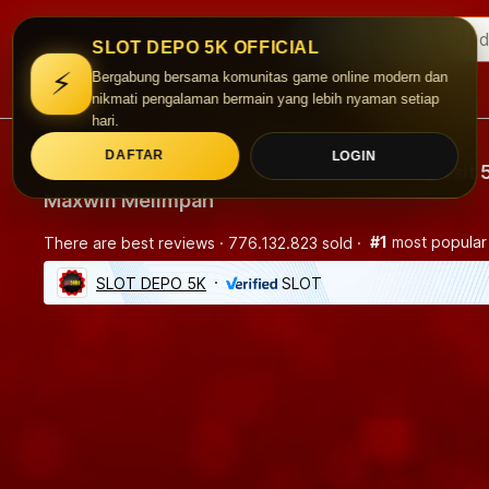
iphones 16
What are you looking 
BANYAK FREESPIN d
SLOT DEPO 5K OFFICIAL
torras phone case
⚡
Bergabung bersama komunitas game online modern dan
samsung note 20 5g 
Home
Kisah Anak Muda
FAQ
nikmati pengalaman bermain yang lebih nyaman setiap
iphones 15 pro max
hari.
SLOT DEPO 5K
SLOT 5K
SLOT DEPOSIT 5K
DAFTAR
LOGIN
SLOT DEPO 5K : Daftar Situs Slot Deposi
Maxwin Melimpah
#1
most popular
There are best reviews
776.132.823 sold
SLOT DEPO 5K
SLOT