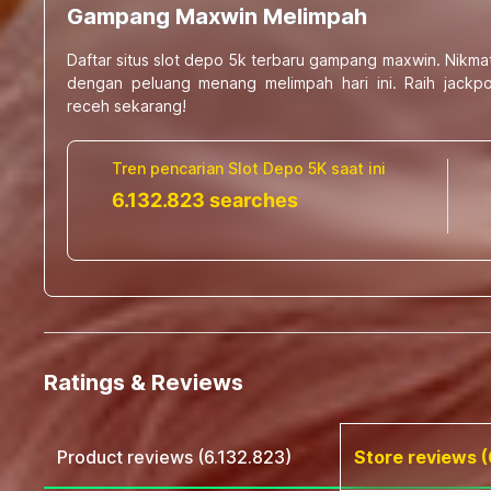
Gampang Maxwin Melimpah
Daftar situs slot depo 5k terbaru gampang maxwin. Nikmat
dengan peluang menang melimpah hari ini. Raih jackp
receh sekarang!
Tren pencarian Slot Depo 5K saat ini
6.132.823 searches
Ratings & Reviews
Product reviews (6.132.823)
Store reviews (