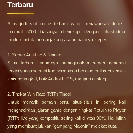
Terbaru
Situs judi slot online terbaru yang menawarkan deposit
minimal 5000 biasanya dilengkapi dengan infrastruktur
modern untuk memanjakan para pemainnya, seperti:
1. Server Anti-Lag & Ringan
Situs terbaru umumnya menggunakan server generasi
terkini yang memastikan permainan berjalan mulus di semua
jenis perangkat, baik Android, iOS, maupun desktop.
2. Tingkat Win Rate (RTP) Tinggi
Untuk menarik pemain baru, situs-situs ini sering kali
menghadirkan jajaran game dengan tingkat Return to Player
(RTP) live yang kompetitif, sering kali di atas 96%. Hal inilah
yang membuat julukan "gampang Maxwin" melekat kuat.