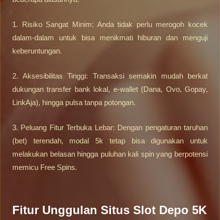
1. Risiko Sangat Minim: Anda tidak perlu merogoh kocek
dalam-dalam untuk bisa menikmati hiburan dan menguji
keberuntungan.
2. Aksesibilitas Tinggi: Transaksi semakin mudah berkat
dukungan transfer bank lokal, e-wallet (Dana, Ovo, Gopay,
LinkAja), hingga pulsa tanpa potongan.
3. Peluang Fitur Terbuka Lebar: Dengan pengaturan taruhan
(bet) terendah, modal 5k tetap bisa digunakan untuk
melakukan belasan hingga puluhan kali spin yang berpotensi
memicu Free Spins.
Fitur Unggulan Situs Slot Depo 5K