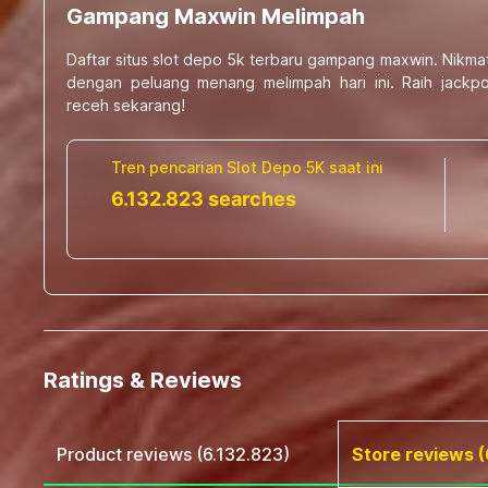
Gampang Maxwin Melimpah
Daftar situs slot depo 5k terbaru gampang maxwin. Nikmat
dengan peluang menang melimpah hari ini. Raih jackp
receh sekarang!
Tren pencarian Slot Depo 5K saat ini
6.132.823 searches
Ratings & Reviews
Product reviews (6.132.823)
Store reviews (