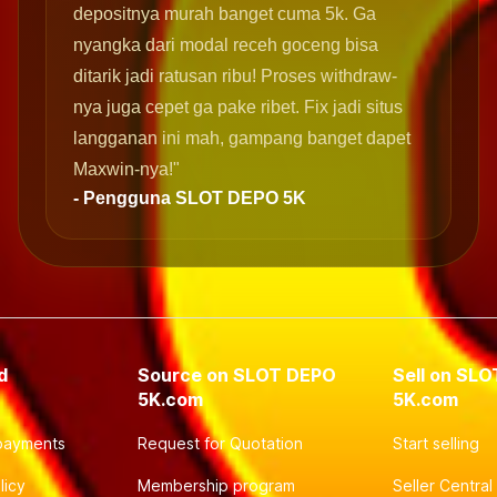
depositnya murah banget cuma 5k. Ga
nyangka dari modal receh goceng bisa
ditarik jadi ratusan ribu! Proses withdraw-
nya juga cepet ga pake ribet. Fix jadi situs
langganan ini mah, gampang banget dapet
Maxwin-nya!"
- Pengguna SLOT DEPO 5K
d
Source on SLOT DEPO
Sell on SL
5K.com
5K.com
payments
Request for Quotation
Start selling
licy
Membership program
Seller Central