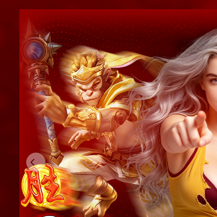
Previous slide