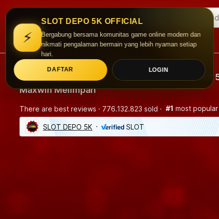
iphones 16
What are you looking 
BANYAK FREESPIN d
SLOT DEPO 5K OFFICIAL
torras phone case
⚡
Bergabung bersama komunitas game online modern dan
samsung note 20 5g 
Home
Kisah Anak Muda
FAQ
nikmati pengalaman bermain yang lebih nyaman setiap
iphones 15 pro max
hari.
SLOT DEPO 5K
SLOT 5K
SLOT DEPOSIT 5K
DAFTAR
LOGIN
SLOT DEPO 5K : Daftar Situs Slot Deposi
Maxwin Melimpah
#1
most popular
There are best reviews
776.132.823 sold
SLOT DEPO 5K
SLOT