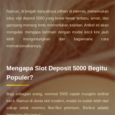
Namun, di tengah banyaknya pilihan di internet, menemukan
situs slot deposit 5000 yang benar-benar terbaru, aman, dan
gampang menang tentu memerlukan kejelian. Artikel ini akan
mengulas mengapa bermain dengan modal kecil kini jauh
lebih menguntungkan dan bagaimana cara
memaksimalkannya.
Mengapa Slot Deposit 5000 Begitu
Populer?
Bagi sebagian orang, nominal 5000 rupiah mungkin terlihat
kecil. Namun di dunia slot modern, modal ini sudah lebih dari
cukup untuk memicu fitur-fitur premium. Berikut adalah
beberapa alasannya: