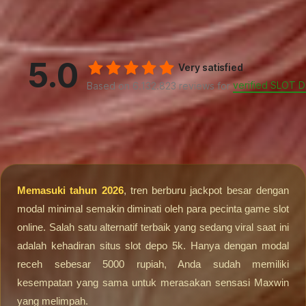
5.0
Very satisfied
verified SLOT 
Based on 6.132.823 reviews for
Memasuki tahun 2026
, tren berburu jackpot besar dengan
modal minimal semakin diminati oleh para pecinta game slot
online. Salah satu alternatif terbaik yang sedang viral saat ini
adalah kehadiran situs slot depo 5k. Hanya dengan modal
receh sebesar 5000 rupiah, Anda sudah memiliki
kesempatan yang sama untuk merasakan sensasi Maxwin
yang melimpah.