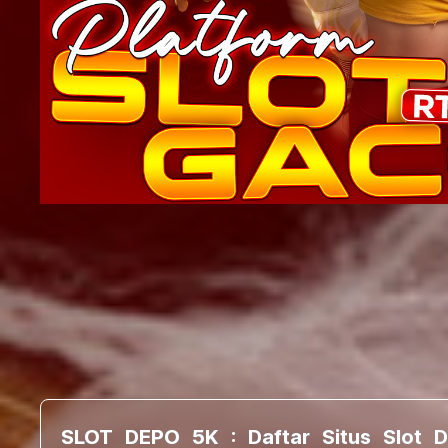
SLOT DEPO 5K : Daftar Situs Slot 