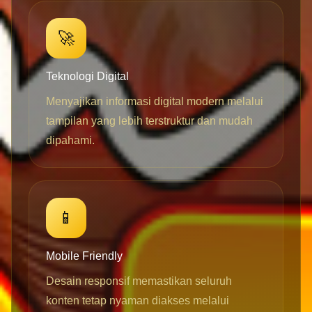
🚀
Teknologi Digital
Menyajikan informasi digital modern melalui
tampilan yang lebih terstruktur dan mudah
dipahami.
📱
Mobile Friendly
Desain responsif memastikan seluruh
konten tetap nyaman diakses melalui