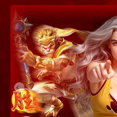
Previous slide