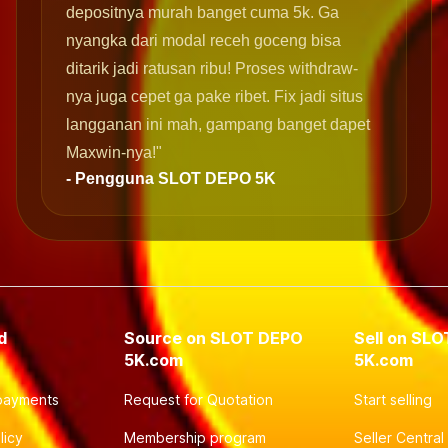
depositnya murah banget cuma 5k. Ga
nyangka dari modal receh goceng bisa
ditarik jadi ratusan ribu! Proses withdraw-
nya juga cepet ga pake ribet. Fix jadi situs
langganan ini mah, gampang banget dapet
Maxwin-nya!"
- Pengguna SLOT DEPO 5K
d
Source on SLOT DEPO
Sell on SL
5K.com
5K.com
payments
Request for Quotation
Start selling
licy
Membership program
Seller Central