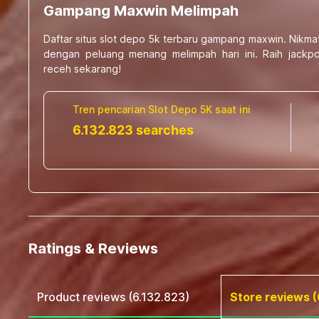
Gampang Maxwin Melimpah
Daftar situs slot depo 5k terbaru gampang maxwin. Nikmat
dengan peluang menang melimpah hari ini. Raih jackp
receh sekarang!
Tren pencarian Slot Depo 5K saat ini
6.132.823 searches
Ratings & Reviews
Product reviews (6.132.823)
Store reviews (