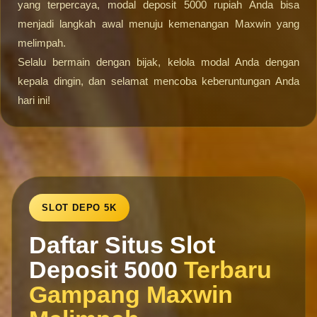
yang terpercaya, modal deposit 5000 rupiah Anda bisa
menjadi langkah awal menuju kemenangan Maxwin yang
melimpah.
Selalu bermain dengan bijak, kelola modal Anda dengan
kepala dingin, dan selamat mencoba keberuntungan Anda
hari ini!
SLOT DEPO 5K
Daftar Situs Slot
Deposit 5000
Terbaru
Gampang Maxwin