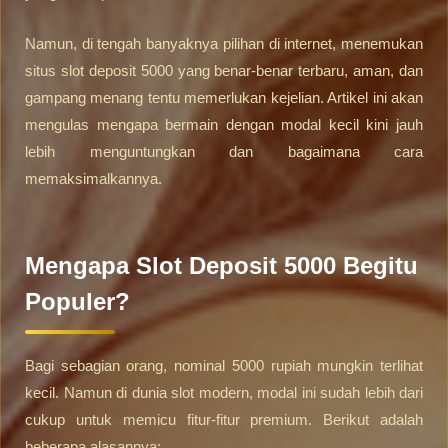
Namun, di tengah banyaknya pilihan di internet, menemukan
situs slot deposit 5000 yang benar-benar terbaru, aman, dan
gampang menang tentu memerlukan kejelian. Artikel ini akan
mengulas mengapa bermain dengan modal kecil kini jauh
lebih menguntungkan dan bagaimana cara
memaksimalkannya.
Mengapa Slot Deposit 5000 Begitu
Populer?
Bagi sebagian orang, nominal 5000 rupiah mungkin terlihat
kecil. Namun di dunia slot modern, modal ini sudah lebih dari
cukup untuk memicu fitur-fitur premium. Berikut adalah
beberapa alasannya: