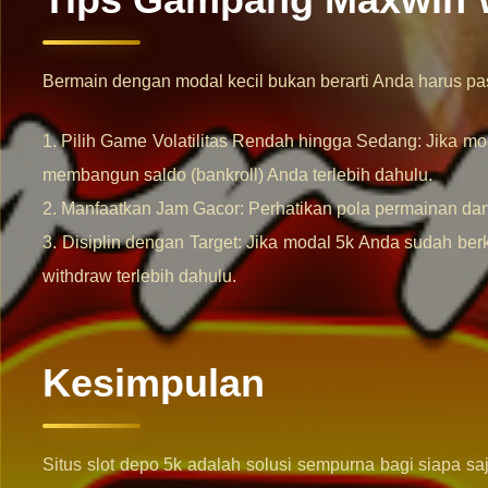
Bermain dengan modal kecil bukan berarti Anda harus pa
1. Pilih Game Volatilitas Rendah hingga Sedang: Jika m
membangun saldo (bankroll) Anda terlebih dahulu.
2. Manfaatkan Jam Gacor: Perhatikan pola permainan da
3. Disiplin dengan Target: Jika modal 5k Anda sudah 
withdraw terlebih dahulu.
Kesimpulan
Situs slot depo 5k adalah solusi sempurna bagi siapa s