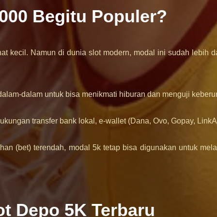
000 Begitu Populer?
t kecil. Namun di dunia slot modern, modal ini sudah lebih da
 dalam-dalam untuk bisa menikmati hiburan dan menguji keberu
dukungan transfer bank lokal, e-wallet (Dana, Ovo, Gopay, LinkA
han (bet) terendah, modal 5k tetap bisa digunakan untuk mel
ot Depo 5K Terbaru