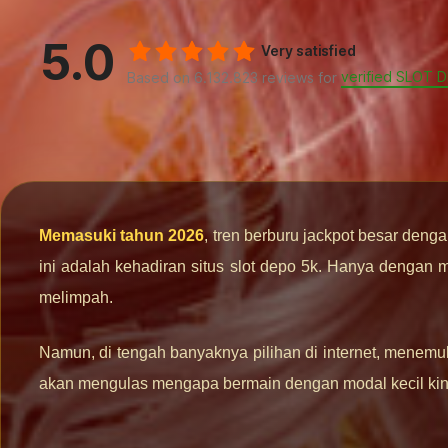
5.0
Very satisfied
verified SLOT 
Based on 6.132.823 reviews for
Memasuki tahun 2026
, tren berburu jackpot besar denga
ini adalah kehadiran situs slot depo 5k. Hanya denga
melimpah.
Namun, di tengah banyaknya pilihan di internet, menemuk
akan mengulas mengapa bermain dengan modal kecil ki