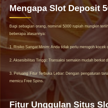
Mengapa Slot Deposit 5
Bagi sebagian orang, nominal 5000 rupiah mungkin terliha
beberapa alasannya:
1. Risiko Sangat Minim: Anda tidak perlu merogoh kocek
2. Aksesibilitas Tinggi: Transaksi semakin mudah berkat 
3. Peluang Fitur Terbuka Lebar: Dengan pengaturan taru
memicu Free Spins.
Fitur Unggulan Situs Sl