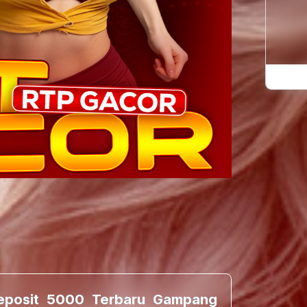
Deposit 5000 Terbaru Gampang