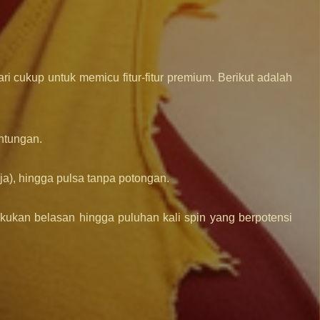
ri cukup untuk memicu fitur-fitur premium. Berikut adalah
ntungan.
ja), hingga pulsa tanpa potongan.
akukan belasan hingga puluhan kali spin yang berpotensi