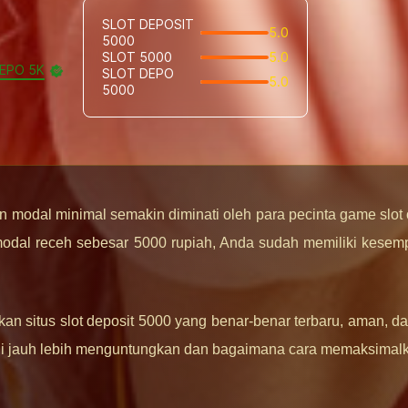
SLOT DEPOSIT
5.0
5000
SLOT 5000
5.0
DEPO 5K
SLOT DEPO
5.0
5000
n modal minimal semakin diminati oleh para pecinta game slot on
n modal receh sebesar 5000 rupiah, Anda sudah memiliki kes
an situs slot deposit 5000 yang benar-benar terbaru, aman, d
ni jauh lebih menguntungkan dan bagaimana cara memaksimal