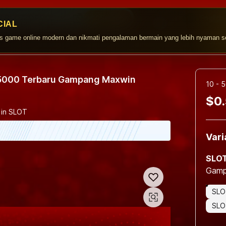
Deliver to:
for?
BANYAK FREESPIN di SLOT DEPO 5K
Search
English
ID
CIAL
 game online modern dan nikmati pengalaman bermain yang lebih nyaman set
cover
SLO
t 5000 Terbaru Gampang Maxwin
10 - 
$0
 in SLOT
Vari
SLOT
Gamp
SLO
SLO