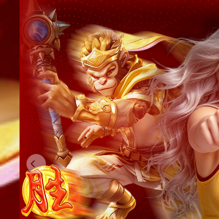
Previous slide