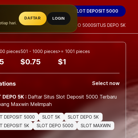
-IDR
SLOT 5000
SLOT DEPOSIT 5000
DAFTAR
LOGIN
iap hari.
T 5000
SLOT DEPOSIT 5000
SLOT DEPO 5000
SITUS DEPO 5K
500 pieces
501 - 1000 pieces
>= 1001 pieces
.5
$0.75
$1
Select now
ations
 DEPO 5K :
Daftar Situs Slot Deposit 5000 Terbaru
ang Maxwin Melimpah
T DEPOSIT 5000
SLOT 5K
SLOT DEPO 5K
T DEPOSIT 5K
SLOT DEPO 5000
SLOT MAXWIN