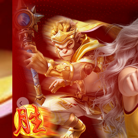
Previous slide