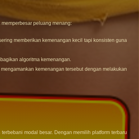
tuk memperbesar peluang menang:
 sering memberikan kemenangan kecil tapi konsisten guna
embagikan algoritma kemenangan.
ntuk mengamankan kemenangan tersebut dengan melakukan
 terbebani modal besar. Dengan memilih platform terbaru