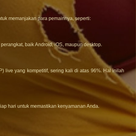
untuk memanjakan para pemainnya, seperti:
perangkat, baik Android, iOS, maupun desktop.
live yang kompetitif, sering kali di atas 96%. Hal inilah
etiap hari untuk memastikan kenyamanan Anda.