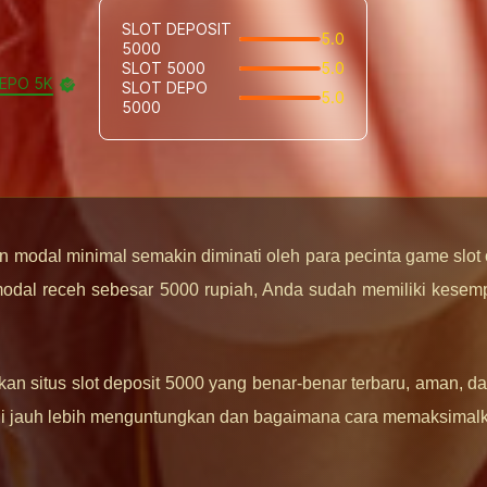
SLOT DEPOSIT
5.0
5000
SLOT 5000
5.0
DEPO 5K
SLOT DEPO
5.0
5000
n modal minimal semakin diminati oleh para pecinta game slot on
n modal receh sebesar 5000 rupiah, Anda sudah memiliki kes
an situs slot deposit 5000 yang benar-benar terbaru, aman, d
ni jauh lebih menguntungkan dan bagaimana cara memaksimal