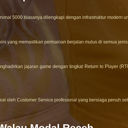
minimal 5000 biasanya dilengkapi dengan infrastruktur modern 
ini yang memastikan permainan berjalan mulus di semua jenis 
enghadirkan jajaran game dengan tingkat Return to Player (RTP) 
wal oleh Customer Service profesional yang bersiaga penuh s
Walau Modal Receh