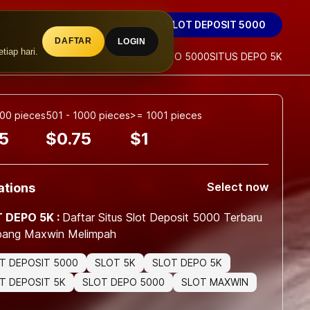
-IDR
SLOT 5000
SLOT DEPOSIT 5000
DAFTAR
LOGIN
iap hari.
T 5000
SLOT DEPOSIT 5000
SLOT DEPO 5000
SITUS DEPO 5K
500 pieces
501 - 1000 pieces
>= 1001 pieces
.5
$0.75
$1
Select now
ations
 DEPO 5K :
Daftar Situs Slot Deposit 5000 Terbaru
ang Maxwin Melimpah
T DEPOSIT 5000
SLOT 5K
SLOT DEPO 5K
T DEPOSIT 5K
SLOT DEPO 5000
SLOT MAXWIN