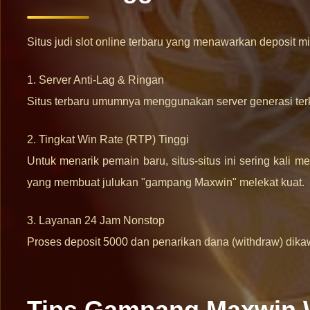
Situs judi slot online terbaru yang menawarkan deposit 
1. Server Anti-Lag & Ringan
Situs terbaru umumnya menggunakan server generasi terk
2. Tingkat Win Rate (RTP) Tinggi
Untuk menarik pemain baru, situs-situs ini sering kali m
yang membuat julukan "gampang Maxwin" melekat kuat.
3. Layanan 24 Jam Nonstop
Proses deposit 5000 dan penarikan dana (withdraw) dika
Tips Gampang Maxwin 