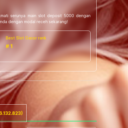
kmati serunya main slot deposit 5000 dengan
 Anda dengan modal receh sekarang!
Best Slot Gacor rank
# 1
6.132.823)