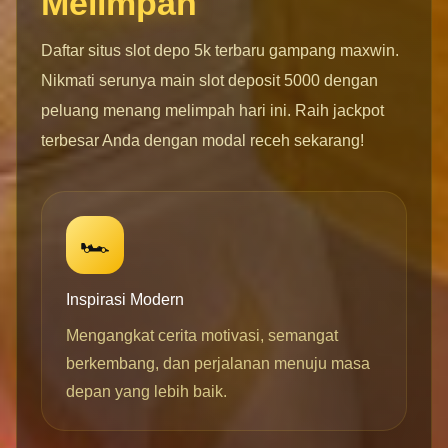
Melimpah
Daftar situs slot depo 5k terbaru gampang maxwin.
Nikmati serunya main slot deposit 5000 dengan
peluang menang melimpah hari ini. Raih jackpot
terbesar Anda dengan modal receh sekarang!
🏎️
Inspirasi Modern
Mengangkat cerita motivasi, semangat
berkembang, dan perjalanan menuju masa
depan yang lebih baik.