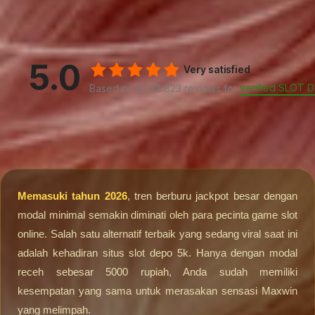
5.0
Very satisfied
verified SLOT 
Based on 6.132.823 reviews for
Memasuki tahun 2026
, tren berburu jackpot besar dengan
modal minimal semakin diminati oleh para pecinta game slot
online. Salah satu alternatif terbaik yang sedang viral saat ini
adalah kehadiran situs slot depo 5k. Hanya dengan modal
receh sebesar 5000 rupiah, Anda sudah memiliki
kesempatan yang sama untuk merasakan sensasi Maxwin
yang melimpah.