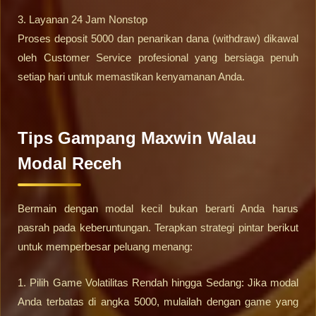
3. Layanan 24 Jam Nonstop
Proses deposit 5000 dan penarikan dana (withdraw) dikawal
oleh Customer Service profesional yang bersiaga penuh
setiap hari untuk memastikan kenyamanan Anda.
Tips Gampang Maxwin Walau
Modal Receh
Bermain dengan modal kecil bukan berarti Anda harus
pasrah pada keberuntungan. Terapkan strategi pintar berikut
untuk memperbesar peluang menang:
1. Pilih Game Volatilitas Rendah hingga Sedang: Jika modal
Anda terbatas di angka 5000, mulailah dengan game yang