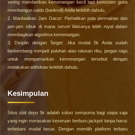
sering memberikan kemenangan kecil tapi konsisten guna
membangun saldo (bankroll) Anda terlebih dahulu.
2. Manfaatkan Jam Gacor: Perhatikan pola permainan dan
jam-jam sibuk di mana server biasanya lebih royal dalam
membagikan algoritma kemenangan.
3. Disiplin dengan Target: Jika modal 5k Anda sudah
berkembang menjadi puluhan atau ratusan ribu, jangan ragu
untuk mengamankan kemenangan tersebut dengan
melakukan withdraw terlebih dahulu.
Kesimpulan
Situs slot depo 5k adalah solusi sempurna bagi siapa saja
yang ingin merasakan keseruan berburu jackpot tanpa harus
terbebani modal besar. Dengan memilih platform terbaru