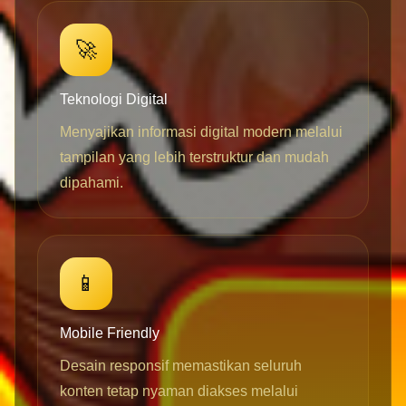
🚀
Teknologi Digital
Menyajikan informasi digital modern melalui
tampilan yang lebih terstruktur dan mudah
dipahami.
📱
Mobile Friendly
Desain responsif memastikan seluruh
konten tetap nyaman diakses melalui