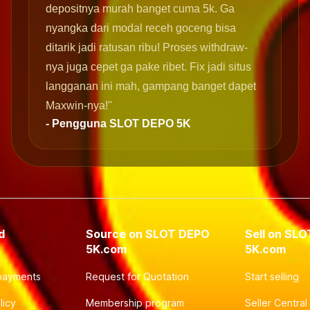
depositnya murah banget cuma 5k. Ga
nyangka dari modal receh goceng bisa
ditarik jadi ratusan ribu! Proses withdraw-
nya juga cepet ga pake ribet. Fix jadi situs
langganan ini mah, gampang banget dapet
Maxwin-nya!"
- Pengguna SLOT DEPO 5K
d
Source on SLOT DEPO
Sell on SL
5K.com
5K.com
payments
Request for Quotation
Start selling
licy
Membership program
Seller Central