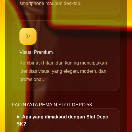
smartphone maupun desktop.
✨
Visual Premium
Kombinasi hitam dan kuning menciptakan
identitas visual yang elegan, modern, dan
profesional.
FAQ NYATA PEMAIN SLOT DEPO 5K
Apa yang dimaksud dengan Slot Depo
5K?