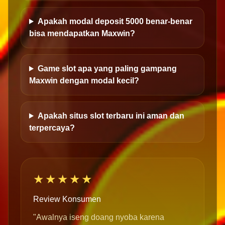
Apakah modal deposit 5000 benar-benar
bisa mendapatkan Maxwin?
Game slot apa yang paling gampang
Maxwin dengan modal kecil?
Apakah situs slot terbaru ini aman dan
terpercaya?
★★★★★
Review Konsumen
"Awalnya iseng doang nyoba karena