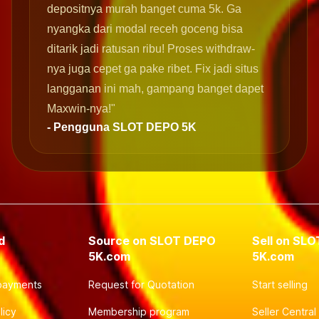
depositnya murah banget cuma 5k. Ga
nyangka dari modal receh goceng bisa
ditarik jadi ratusan ribu! Proses withdraw-
nya juga cepet ga pake ribet. Fix jadi situs
langganan ini mah, gampang banget dapet
Maxwin-nya!"
- Pengguna SLOT DEPO 5K
d
Source on SLOT DEPO
Sell on SL
5K.com
5K.com
payments
Request for Quotation
Start selling
licy
Membership program
Seller Central