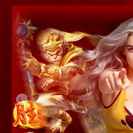
Previous slide