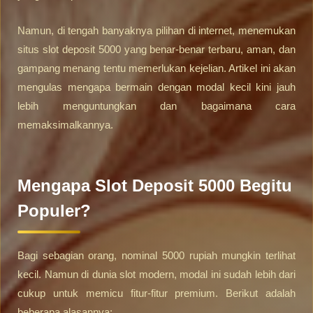
Namun, di tengah banyaknya pilihan di internet, menemukan
situs slot deposit 5000 yang benar-benar terbaru, aman, dan
gampang menang tentu memerlukan kejelian. Artikel ini akan
mengulas mengapa bermain dengan modal kecil kini jauh
lebih menguntungkan dan bagaimana cara
memaksimalkannya.
Mengapa Slot Deposit 5000 Begitu
Populer?
Bagi sebagian orang, nominal 5000 rupiah mungkin terlihat
kecil. Namun di dunia slot modern, modal ini sudah lebih dari
cukup untuk memicu fitur-fitur premium. Berikut adalah
beberapa alasannya: