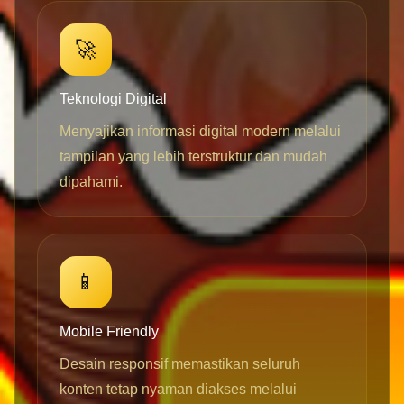
🚀
Teknologi Digital
Menyajikan informasi digital modern melalui
tampilan yang lebih terstruktur dan mudah
dipahami.
📱
Mobile Friendly
Desain responsif memastikan seluruh
konten tetap nyaman diakses melalui