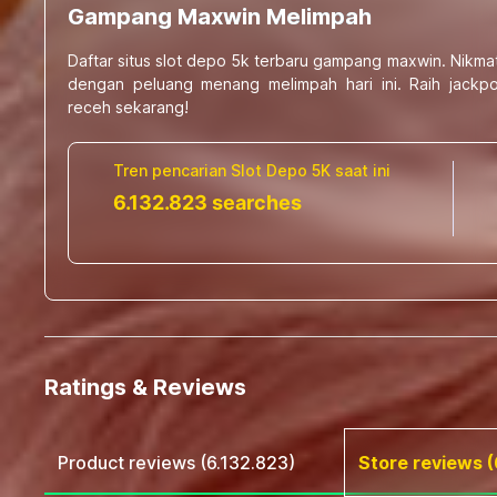
Gampang Maxwin Melimpah
Daftar situs slot depo 5k terbaru gampang maxwin. Nikmat
dengan peluang menang melimpah hari ini. Raih jackp
receh sekarang!
Tren pencarian Slot Depo 5K saat ini
6.132.823 searches
Ratings & Reviews
Product reviews (6.132.823)
Store reviews (