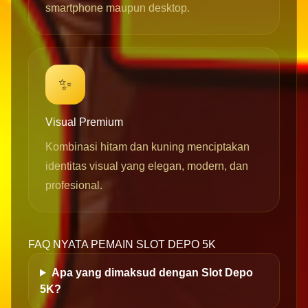
smartphone maupun desktop.
✨
Visual Premium
Kombinasi hitam dan kuning menciptakan
identitas visual yang elegan, modern, dan
profesional.
FAQ NYATA PEMAIN SLOT DEPO 5K
Apa yang dimaksud dengan Slot Depo
5K?