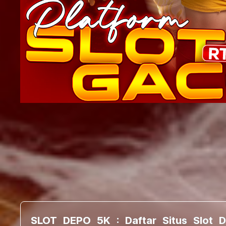
SLOT DEPO 5K : Daftar Situs Slot 