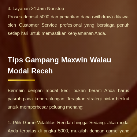
3. Layanan 24 Jam Nonstop
Proses deposit 5000 dan penarikan dana (withdraw) dikawal
oleh Customer Service profesional yang bersiaga penuh
setiap hari untuk memastikan kenyamanan Anda.
Tips Gampang Maxwin Walau
Modal Receh
Bermain dengan modal kecil bukan berarti Anda harus
pasrah pada keberuntungan. Terapkan strategi pintar berikut
untuk memperbesar peluang menang:
1. Pilih Game Volatilitas Rendah hingga Sedang: Jika modal
Anda terbatas di angka 5000, mulailah dengan game yang