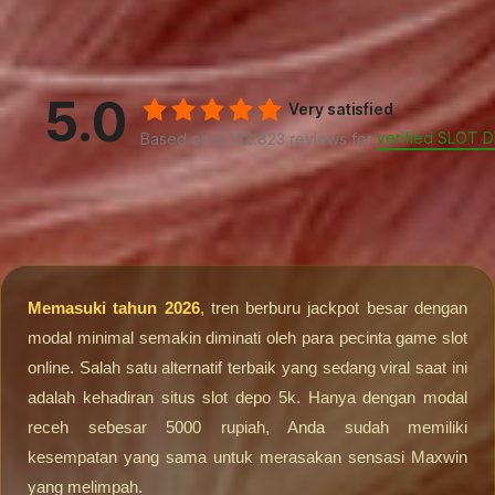
5.0
Very satisfied
verified SLOT 
Based on 6.132.823 reviews for
Memasuki tahun 2026
, tren berburu jackpot besar dengan
modal minimal semakin diminati oleh para pecinta game slot
online. Salah satu alternatif terbaik yang sedang viral saat ini
adalah kehadiran situs slot depo 5k. Hanya dengan modal
receh sebesar 5000 rupiah, Anda sudah memiliki
kesempatan yang sama untuk merasakan sensasi Maxwin
yang melimpah.