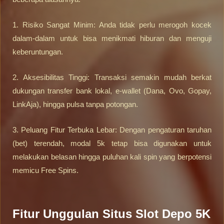
1. Risiko Sangat Minim: Anda tidak perlu merogoh kocek
dalam-dalam untuk bisa menikmati hiburan dan menguji
keberuntungan.
2. Aksesibilitas Tinggi: Transaksi semakin mudah berkat
dukungan transfer bank lokal, e-wallet (Dana, Ovo, Gopay,
LinkAja), hingga pulsa tanpa potongan.
3. Peluang Fitur Terbuka Lebar: Dengan pengaturan taruhan
(bet) terendah, modal 5k tetap bisa digunakan untuk
melakukan belasan hingga puluhan kali spin yang berpotensi
memicu Free Spins.
Fitur Unggulan Situs Slot Depo 5K