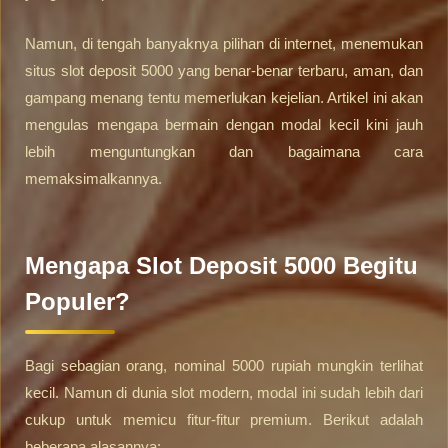
Namun, di tengah banyaknya pilihan di internet, menemukan
situs slot deposit 5000 yang benar-benar terbaru, aman, dan
gampang menang tentu memerlukan kejelian. Artikel ini akan
mengulas mengapa bermain dengan modal kecil kini jauh
lebih menguntungkan dan bagaimana cara
memaksimalkannya.
Mengapa Slot Deposit 5000 Begitu
Populer?
Bagi sebagian orang, nominal 5000 rupiah mungkin terlihat
kecil. Namun di dunia slot modern, modal ini sudah lebih dari
cukup untuk memicu fitur-fitur premium. Berikut adalah
beberapa alasannya: