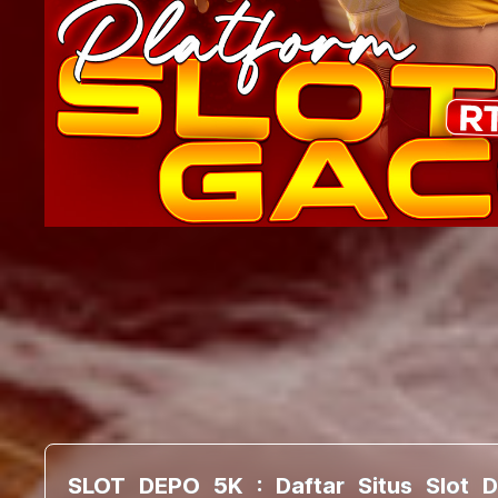
SLOT DEPO 5K : Daftar Situs Slot 