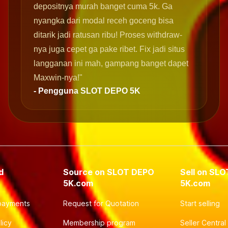
depositnya murah banget cuma 5k. Ga
nyangka dari modal receh goceng bisa
ditarik jadi ratusan ribu! Proses withdraw-
nya juga cepet ga pake ribet. Fix jadi situs
langganan ini mah, gampang banget dapet
Maxwin-nya!"
- Pengguna SLOT DEPO 5K
d
Source on SLOT DEPO
Sell on SL
5K.com
5K.com
payments
Request for Quotation
Start selling
licy
Membership program
Seller Central