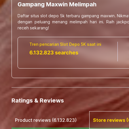
Gampang Maxwin Melimpah
Daftar situs slot depo 5k terbaru gampang maxwin. Nikmat
dengan peluang menang melimpah hari ini. Raih jackp
receh sekarang!
Tren pencarian Slot Depo 5K saat ini
6.132.823 searches
Ratings & Reviews
Product reviews (6.132.823)
Store reviews (