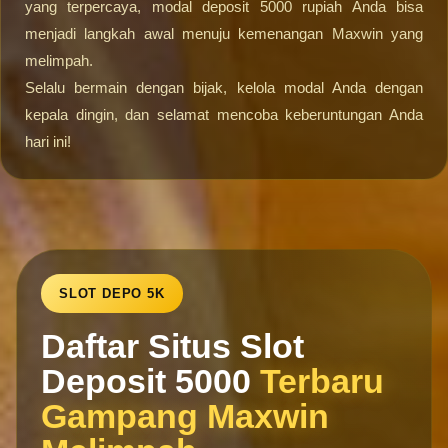
yang terpercaya, modal deposit 5000 rupiah Anda bisa
menjadi langkah awal menuju kemenangan Maxwin yang
melimpah.
Selalu bermain dengan bijak, kelola modal Anda dengan
kepala dingin, dan selamat mencoba keberuntungan Anda
hari ini!
SLOT DEPO 5K
Daftar Situs Slot
Deposit 5000
Terbaru
Gampang Maxwin