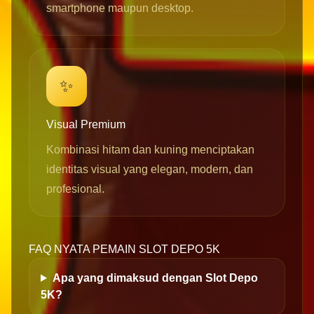
smartphone maupun desktop.
✨
Visual Premium
Kombinasi hitam dan kuning menciptakan
identitas visual yang elegan, modern, dan
profesional.
FAQ NYATA PEMAIN SLOT DEPO 5K
Apa yang dimaksud dengan Slot Depo
5K?