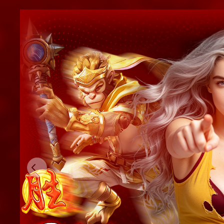
Previous slide