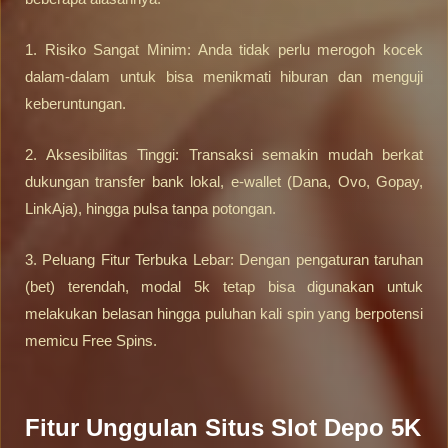
1. Risiko Sangat Minim: Anda tidak perlu merogoh kocek
dalam-dalam untuk bisa menikmati hiburan dan menguji
keberuntungan.
2. Aksesibilitas Tinggi: Transaksi semakin mudah berkat
dukungan transfer bank lokal, e-wallet (Dana, Ovo, Gopay,
LinkAja), hingga pulsa tanpa potongan.
3. Peluang Fitur Terbuka Lebar: Dengan pengaturan taruhan
(bet) terendah, modal 5k tetap bisa digunakan untuk
melakukan belasan hingga puluhan kali spin yang berpotensi
memicu Free Spins.
Fitur Unggulan Situs Slot Depo 5K