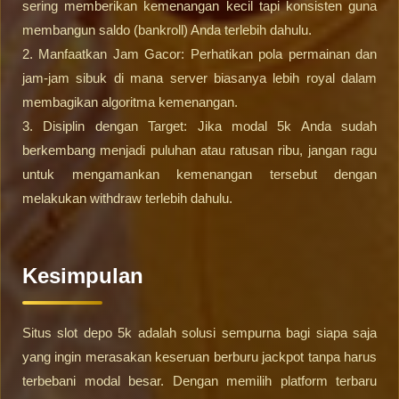
sering memberikan kemenangan kecil tapi konsisten guna
membangun saldo (bankroll) Anda terlebih dahulu.
2. Manfaatkan Jam Gacor: Perhatikan pola permainan dan
jam-jam sibuk di mana server biasanya lebih royal dalam
membagikan algoritma kemenangan.
3. Disiplin dengan Target: Jika modal 5k Anda sudah
berkembang menjadi puluhan atau ratusan ribu, jangan ragu
untuk mengamankan kemenangan tersebut dengan
melakukan withdraw terlebih dahulu.
Kesimpulan
Situs slot depo 5k adalah solusi sempurna bagi siapa saja
yang ingin merasakan keseruan berburu jackpot tanpa harus
terbebani modal besar. Dengan memilih platform terbaru