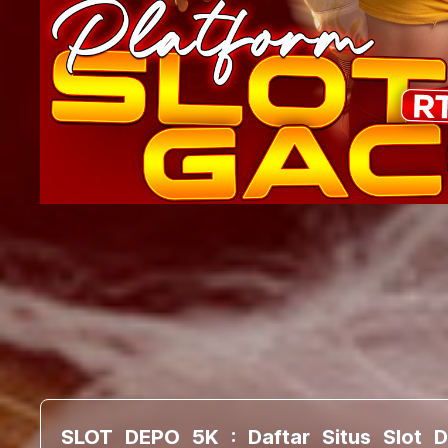
SLOT DEPO 5K : Daftar Situs Slot 