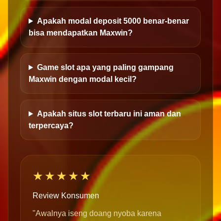
Apakah modal deposit 5000 benar-benar
bisa mendapatkan Maxwin?
Game slot apa yang paling gampang
Maxwin dengan modal kecil?
Apakah situs slot terbaru ini aman dan
terpercaya?
★★★★★
Review Konsumen
"Awalnya iseng doang nyoba karena