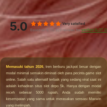
5.0
Very satisfied
verified SLOT 
Based on 6.132.823 reviews for
Memasuki tahun 2026
, tren berburu jackpot besar dengan
modal minimal semakin diminati oleh para pecinta game slot
online. Salah satu alternatif terbaik yang sedang viral saat ini
adalah kehadiran situs slot depo 5k. Hanya dengan modal
receh sebesar 5000 rupiah, Anda sudah memiliki
kesempatan yang sama untuk merasakan sensasi Maxwin
yang melimpah.