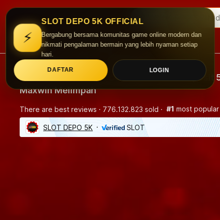
iphones 16
What are you looking 
BANYAK FREESPIN d
SLOT DEPO 5K OFFICIAL
torras phone case
⚡
Bergabung bersama komunitas game online modern dan
samsung note 20 5g 
Home
Kisah Anak Muda
FAQ
nikmati pengalaman bermain yang lebih nyaman setiap
iphones 15 pro max
hari.
SLOT DEPO 5K
SLOT 5K
SLOT DEPOSIT 5K
DAFTAR
LOGIN
SLOT DEPO 5K : Daftar Situs Slot Deposi
Maxwin Melimpah
#1
most popular
There are best reviews
776.132.823 sold
SLOT DEPO 5K
SLOT