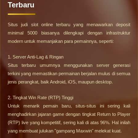
Terbaru
Situs judi slot online terbaru yang menawarkan deposit
minimal 5000 biasanya dilengkapi dengan infrastruktur
modern untuk memanjakan para pemainnya, seperti:
1. Server Anti-Lag & Ringan
Situs terbaru umumnya menggunakan server generasi
terkini yang memastikan permainan berjalan mulus di semua
jenis perangkat, baik Android, iOS, maupun desktop.
2. Tingkat Win Rate (RTP) Tinggi
Untuk menarik pemain baru, situs-situs ini sering kali
menghadirkan jajaran game dengan tingkat Return to Player
(RTP) live yang kompetitif, sering kali di atas 96%. Hal inilah
yang membuat julukan "gampang Maxwin" melekat kuat.