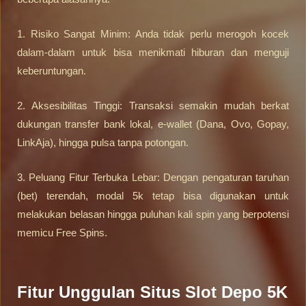
1. Risiko Sangat Minim: Anda tidak perlu merogoh kocek
dalam-dalam untuk bisa menikmati hiburan dan menguji
keberuntungan.
2. Aksesibilitas Tinggi: Transaksi semakin mudah berkat
dukungan transfer bank lokal, e-wallet (Dana, Ovo, Gopay,
LinkAja), hingga pulsa tanpa potongan.
3. Peluang Fitur Terbuka Lebar: Dengan pengaturan taruhan
(bet) terendah, modal 5k tetap bisa digunakan untuk
melakukan belasan hingga puluhan kali spin yang berpotensi
memicu Free Spins.
Fitur Unggulan Situs Slot Depo 5K