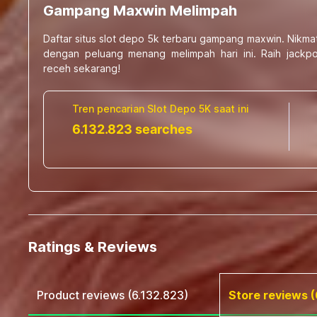
Gampang Maxwin Melimpah
Daftar situs slot depo 5k terbaru gampang maxwin. Nikmat
dengan peluang menang melimpah hari ini. Raih jackp
receh sekarang!
Tren pencarian Slot Depo 5K saat ini
6.132.823 searches
Ratings & Reviews
Product reviews (6.132.823)
Store reviews (