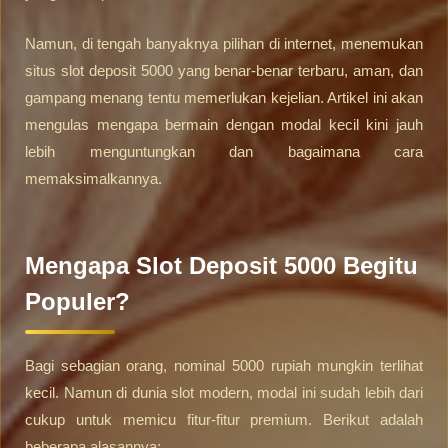
Namun, di tengah banyaknya pilihan di internet, menemukan
situs slot deposit 5000 yang benar-benar terbaru, aman, dan
gampang menang tentu memerlukan kejelian. Artikel ini akan
mengulas mengapa bermain dengan modal kecil kini jauh
lebih menguntungkan dan bagaimana cara
memaksimalkannya.
Mengapa Slot Deposit 5000 Begitu
Populer?
Bagi sebagian orang, nominal 5000 rupiah mungkin terlihat
kecil. Namun di dunia slot modern, modal ini sudah lebih dari
cukup untuk memicu fitur-fitur premium. Berikut adalah
beberapa alasannya: