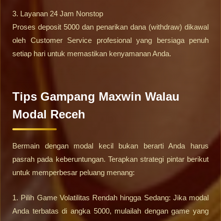
3. Layanan 24 Jam Nonstop
Proses deposit 5000 dan penarikan dana (withdraw) dikawal
oleh Customer Service profesional yang bersiaga penuh
setiap hari untuk memastikan kenyamanan Anda.
Tips Gampang Maxwin Walau
Modal Receh
Bermain dengan modal kecil bukan berarti Anda harus
pasrah pada keberuntungan. Terapkan strategi pintar berikut
untuk memperbesar peluang menang:
1. Pilih Game Volatilitas Rendah hingga Sedang: Jika modal
Anda terbatas di angka 5000, mulailah dengan game yang