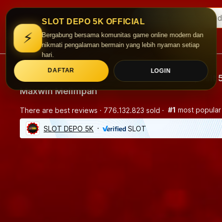
iphones 16
What are you looking 
BANYAK FREESPIN d
SLOT DEPO 5K OFFICIAL
torras phone case
⚡
Bergabung bersama komunitas game online modern dan
samsung note 20 5g 
Home
Kisah Anak Muda
FAQ
nikmati pengalaman bermain yang lebih nyaman setiap
iphones 15 pro max
hari.
SLOT DEPO 5K
SLOT 5K
SLOT DEPOSIT 5K
DAFTAR
LOGIN
SLOT DEPO 5K : Daftar Situs Slot Deposi
Maxwin Melimpah
#1
most popular
There are best reviews
776.132.823 sold
SLOT DEPO 5K
SLOT