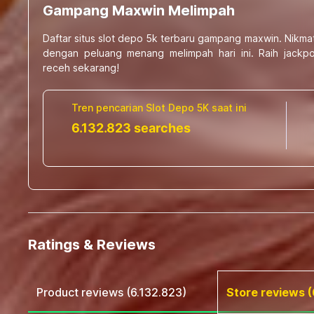
Gampang Maxwin Melimpah
Daftar situs slot depo 5k terbaru gampang maxwin. Nikmat
dengan peluang menang melimpah hari ini. Raih jackp
receh sekarang!
Tren pencarian Slot Depo 5K saat ini
6.132.823 searches
Ratings & Reviews
Product reviews (6.132.823)
Store reviews (