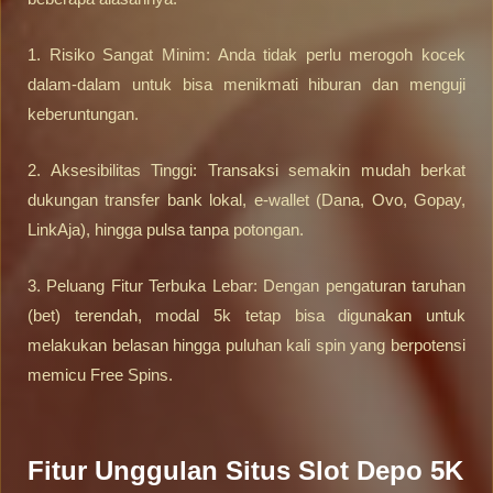
1. Risiko Sangat Minim: Anda tidak perlu merogoh kocek
dalam-dalam untuk bisa menikmati hiburan dan menguji
keberuntungan.
2. Aksesibilitas Tinggi: Transaksi semakin mudah berkat
dukungan transfer bank lokal, e-wallet (Dana, Ovo, Gopay,
LinkAja), hingga pulsa tanpa potongan.
3. Peluang Fitur Terbuka Lebar: Dengan pengaturan taruhan
(bet) terendah, modal 5k tetap bisa digunakan untuk
melakukan belasan hingga puluhan kali spin yang berpotensi
memicu Free Spins.
Fitur Unggulan Situs Slot Depo 5K