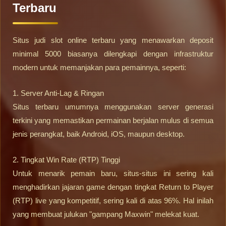
Terbaru
Situs judi slot online terbaru yang menawarkan deposit
minimal 5000 biasanya dilengkapi dengan infrastruktur
modern untuk memanjakan para pemainnya, seperti:
1. Server Anti-Lag & Ringan
Situs terbaru umumnya menggunakan server generasi
terkini yang memastikan permainan berjalan mulus di semua
jenis perangkat, baik Android, iOS, maupun desktop.
2. Tingkat Win Rate (RTP) Tinggi
Untuk menarik pemain baru, situs-situs ini sering kali
menghadirkan jajaran game dengan tingkat Return to Player
(RTP) live yang kompetitif, sering kali di atas 96%. Hal inilah
yang membuat julukan "gampang Maxwin" melekat kuat.