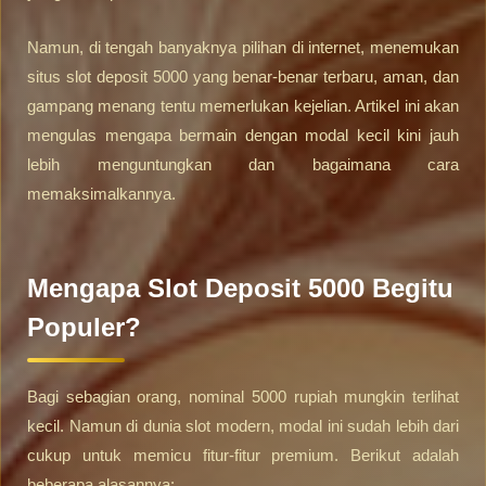
Namun, di tengah banyaknya pilihan di internet, menemukan
situs slot deposit 5000 yang benar-benar terbaru, aman, dan
gampang menang tentu memerlukan kejelian. Artikel ini akan
mengulas mengapa bermain dengan modal kecil kini jauh
lebih menguntungkan dan bagaimana cara
memaksimalkannya.
Mengapa Slot Deposit 5000 Begitu
Populer?
Bagi sebagian orang, nominal 5000 rupiah mungkin terlihat
kecil. Namun di dunia slot modern, modal ini sudah lebih dari
cukup untuk memicu fitur-fitur premium. Berikut adalah
beberapa alasannya: