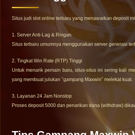
Situs judi slot online terbaru yang menawarkan deposit 
1. Server Anti-Lag & Ringan
Situs terbaru umumnya menggunakan server generasi terk
2. Tingkat Win Rate (RTP) Tinggi
Untuk menarik pemain baru, situs-situs ini sering kali m
yang membuat julukan "gampang Maxwin" melekat kuat.
3. Layanan 24 Jam Nonstop
Proses deposit 5000 dan penarikan dana (withdraw) dika
Tips Gampang Maxwin 