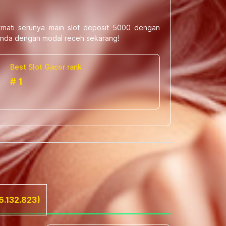
kmati serunya main slot deposit 5000 dengan
 Anda dengan modal receh sekarang!
Best Slot Gacor rank
# 1
6.132.823)