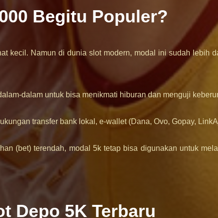
000 Begitu Populer?
t kecil. Namun di dunia slot modern, modal ini sudah lebih da
 dalam-dalam untuk bisa menikmati hiburan dan menguji keberu
dukungan transfer bank lokal, e-wallet (Dana, Ovo, Gopay, LinkA
han (bet) terendah, modal 5k tetap bisa digunakan untuk mel
ot Depo 5K Terbaru