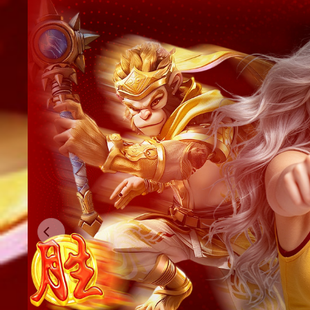
Previous slide