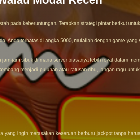
srah pada keberuntungan. Terapkan strategi pintar berikut un
odal Anda terbatas di angka 5000, mulailah dengan game yang
n jam-jam sibuk di mana server biasanya lebih royal dalam m
berkembang menjadi puluhan atau ratusan ribu, jangan ragu u
aja yang ingin merasakan keseruan berburu jackpot tanpa harus