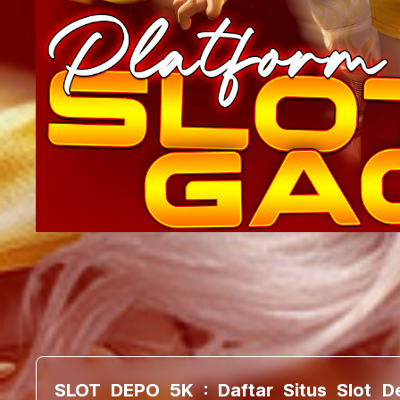
SLOT DEPO 5K : Daftar Situs Slot 