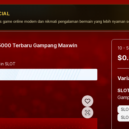
Deliver to:
for?
BANYAK FREESPIN di SLOT DEPO 5K
Search
English
ID
CIAL
 game online modern dan nikmati pengalaman bermain yang lebih nyaman set
cover
SLO
t 5000 Terbaru Gampang Maxwin
10 - 
$0
 in SLOT
Vari
SLOT
Gamp
SLO
SLO