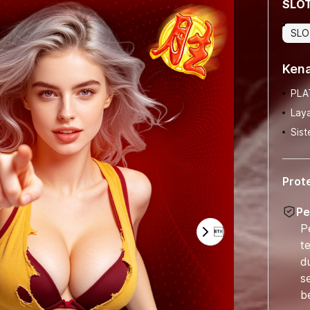
SLO
SL
Ken
PLA
Lay
Sis
Prot
P
P

Next slide
t
d
s
b