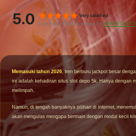
5.0
Very satisfied
verified SLOT 
Based on 6.132.823 reviews for
Memasuki tahun 2026
, tren berburu jackpot besar denga
ini adalah kehadiran situs slot depo 5k. Hanya denga
melimpah.
Namun, di tengah banyaknya pilihan di internet, menemuk
akan mengulas mengapa bermain dengan modal kecil ki