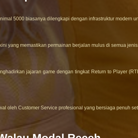
minimal 5000 biasanya dilengkapi dengan infrastruktur modern 
ini yang memastikan permainan berjalan mulus di semua jenis 
enghadirkan jajaran game dengan tingkat Return to Player (RTP) 
wal oleh Customer Service profesional yang bersiaga penuh s
Walau Modal Receh