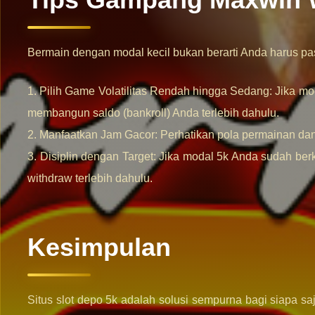
Bermain dengan modal kecil bukan berarti Anda harus pa
1. Pilih Game Volatilitas Rendah hingga Sedang: Jika m
membangun saldo (bankroll) Anda terlebih dahulu.
2. Manfaatkan Jam Gacor: Perhatikan pola permainan da
3. Disiplin dengan Target: Jika modal 5k Anda sudah 
withdraw terlebih dahulu.
Kesimpulan
Situs slot depo 5k adalah solusi sempurna bagi siapa s