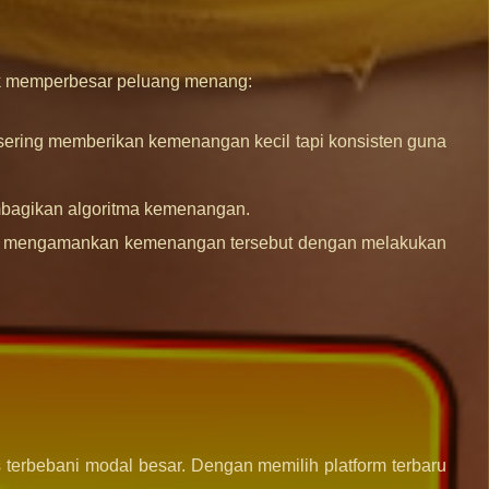
tuk memperbesar peluang menang:
 sering memberikan kemenangan kecil tapi konsisten guna
embagikan algoritma kemenangan.
ntuk mengamankan kemenangan tersebut dengan melakukan
 terbebani modal besar. Dengan memilih platform terbaru