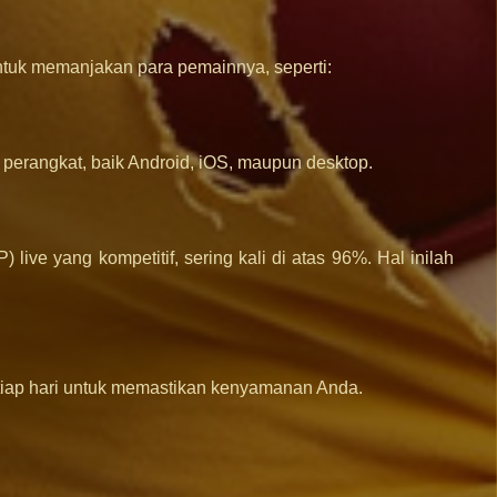
untuk memanjakan para pemainnya, seperti:
perangkat, baik Android, iOS, maupun desktop.
live yang kompetitif, sering kali di atas 96%. Hal inilah
etiap hari untuk memastikan kenyamanan Anda.