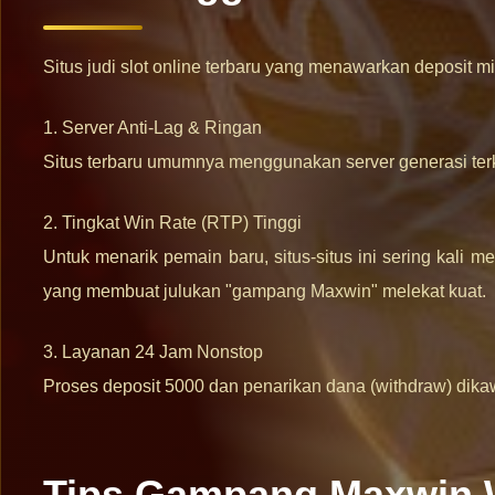
Situs judi slot online terbaru yang menawarkan deposit 
1. Server Anti-Lag & Ringan
Situs terbaru umumnya menggunakan server generasi terk
2. Tingkat Win Rate (RTP) Tinggi
Untuk menarik pemain baru, situs-situs ini sering kali m
yang membuat julukan "gampang Maxwin" melekat kuat.
3. Layanan 24 Jam Nonstop
Proses deposit 5000 dan penarikan dana (withdraw) dika
Tips Gampang Maxwin 