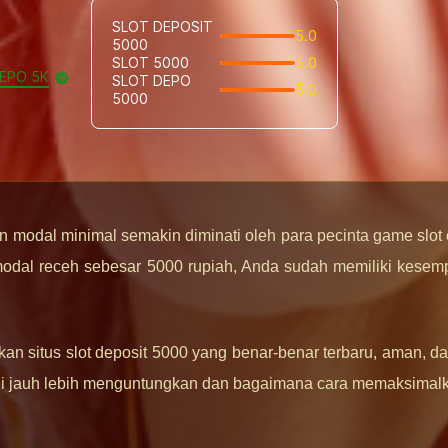
SLOT DEPOSIT
5.0
5000
SLOT 5000
5.0
DEPO 5K
SLOT DEPO
5.0
5000
n modal minimal semakin diminati oleh para pecinta game slot on
n modal receh sebesar 5000 rupiah, Anda sudah memiliki kes
an situs slot deposit 5000 yang benar-benar terbaru, aman, d
ni jauh lebih menguntungkan dan bagaimana cara memaksimal