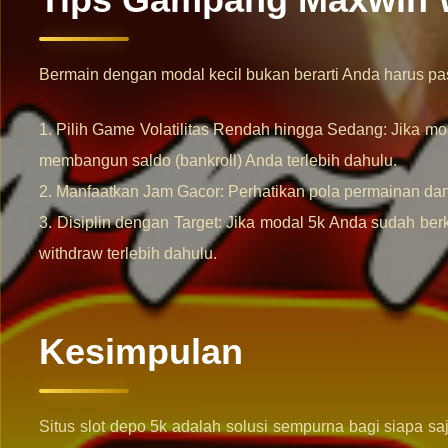
Bermain dengan modal kecil bukan berarti Anda harus pa
1. Pilih Game Volatilitas Rendah hingga Sedang: Jika m
membangun saldo (bankroll) Anda terlebih dahulu.
2. Manfaatkan Jam Gacor: Perhatikan pola permainan da
3. Disiplin dengan Target: Jika modal 5k Anda sudah 
withdraw terlebih dahulu.
Kesimpulan
Situs slot depo 5k adalah solusi sempurna bagi siapa s