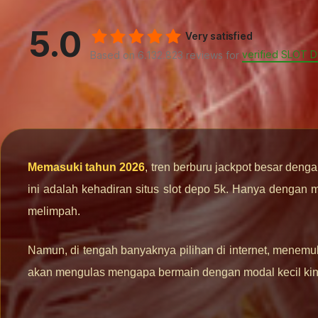
5.0
Very satisfied
verified SLOT 
Based on 6.132.823 reviews for
Memasuki tahun 2026
, tren berburu jackpot besar denga
ini adalah kehadiran situs slot depo 5k. Hanya denga
melimpah.
Namun, di tengah banyaknya pilihan di internet, menemuk
akan mengulas mengapa bermain dengan modal kecil ki