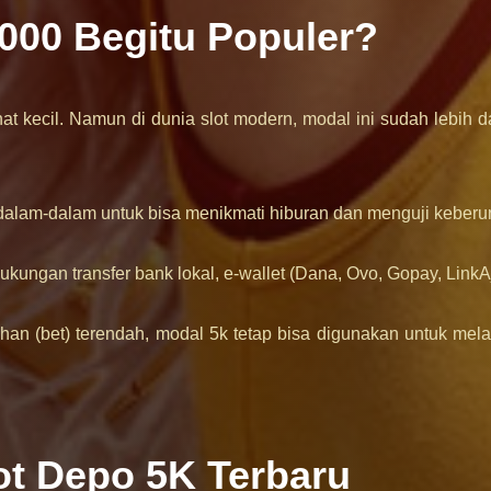
000 Begitu Populer?
t kecil. Namun di dunia slot modern, modal ini sudah lebih da
 dalam-dalam untuk bisa menikmati hiburan dan menguji keberu
dukungan transfer bank lokal, e-wallet (Dana, Ovo, Gopay, LinkA
han (bet) terendah, modal 5k tetap bisa digunakan untuk mel
ot Depo 5K Terbaru