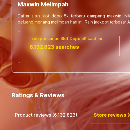
Maxwin Melimpah
Daftar situs slot depo 5k terbaru gampang maxwin. Ni
peluang menang melimpah hari ini. Raih jackpot terbesar
Tren pencarian Slot Depo 5K saat ini
6.132.823 searches
Ratings & Reviews
Product reviews (6.132.823)
Store reviews (