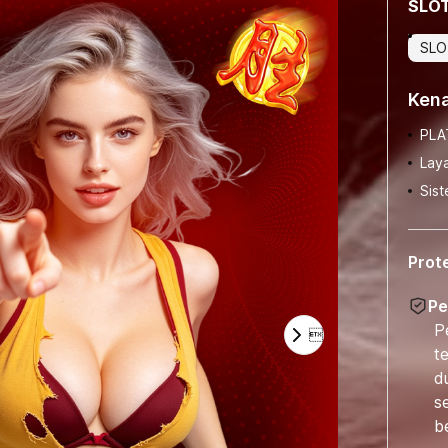
SLO
SL
Ken
PLA
Lay
Sis
Prot
P
P

Next slide
t
d
s
b