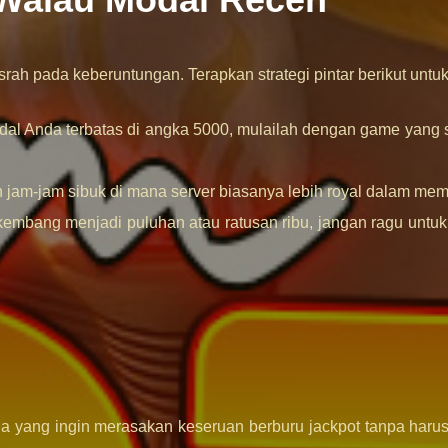
srah pada keberuntungan. Terapkan strategi pintar berikut un
odal Anda terbatas di angka 5000, mulailah dengan game yang
n jam-jam sibuk di mana server biasanya lebih royal dalam m
berkembang menjadi puluhan atau ratusan ribu, jangan ragu u
aja yang ingin merasakan keseruan berburu jackpot tanpa harus