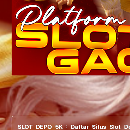
SLOT DEPO 5K : Daftar Situs Slot 