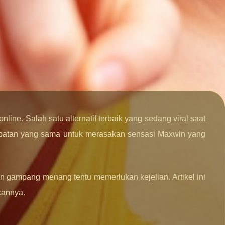
line. Salah satu alternatif terbaik yang sedang viral saat
empatan yang sama untuk merasakan sensasi Maxwin yang
an gampang menang tentu memerlukan kejelian. Artikel ini
kannya.