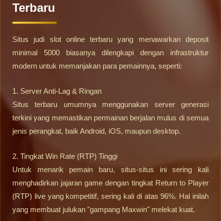
Terbaru
Situs judi slot online terbaru yang menawarkan deposit
minimal 5000 biasanya dilengkapi dengan infrastruktur
modern untuk memanjakan para pemainnya, seperti:
1. Server Anti-Lag & Ringan
Situs terbaru umumnya menggunakan server generasi
terkini yang memastikan permainan berjalan mulus di semua
jenis perangkat, baik Android, iOS, maupun desktop.
2. Tingkat Win Rate (RTP) Tinggi
Untuk menarik pemain baru, situs-situs ini sering kali
menghadirkan jajaran game dengan tingkat Return to Player
(RTP) live yang kompetitif, sering kali di atas 96%. Hal inilah
yang membuat julukan "gampang Maxwin" melekat kuat.