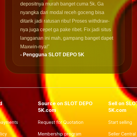
depositnya murah banget cuma 5k. Ga
nyangka dari modal receh goceng bisa
ditarik jadi ratusan ribu! Proses withdraw-
nya juga cepet ga pake ribet. Fix jadi situs
langganan ini mah, gampang banget dapet
Maxwin-nya!"
- Pengguna SLOT DEPO 5K
d
Source on SLOT DEPO
Sell on SL
5K.com
5K.com
payments
Request for Quotation
Start selling
licy
Membership program
Seller Central