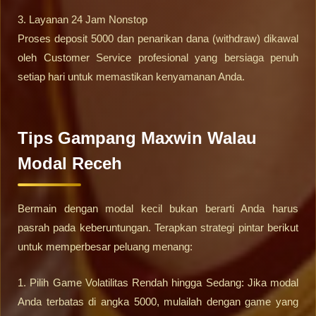
3. Layanan 24 Jam Nonstop
Proses deposit 5000 dan penarikan dana (withdraw) dikawal
oleh Customer Service profesional yang bersiaga penuh
setiap hari untuk memastikan kenyamanan Anda.
Tips Gampang Maxwin Walau
Modal Receh
Bermain dengan modal kecil bukan berarti Anda harus
pasrah pada keberuntungan. Terapkan strategi pintar berikut
untuk memperbesar peluang menang:
1. Pilih Game Volatilitas Rendah hingga Sedang: Jika modal
Anda terbatas di angka 5000, mulailah dengan game yang