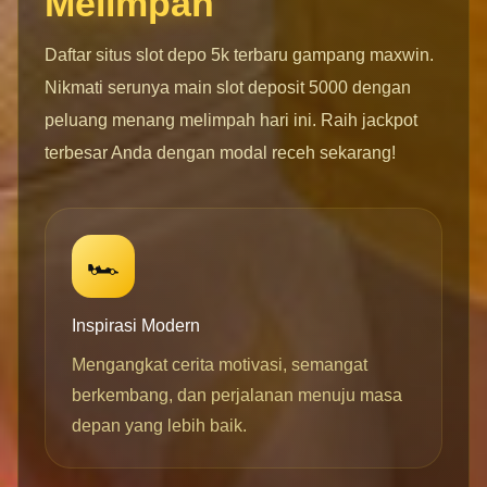
Melimpah
Daftar situs slot depo 5k terbaru gampang maxwin.
Nikmati serunya main slot deposit 5000 dengan
peluang menang melimpah hari ini. Raih jackpot
terbesar Anda dengan modal receh sekarang!
🏎️
Inspirasi Modern
Mengangkat cerita motivasi, semangat
berkembang, dan perjalanan menuju masa
depan yang lebih baik.