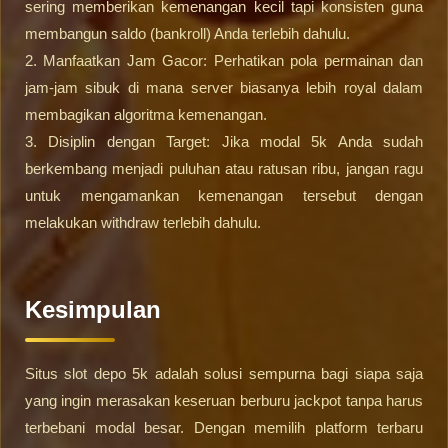
sering memberikan kemenangan kecil tapi konsisten guna
membangun saldo (bankroll) Anda terlebih dahulu.
2. Manfaatkan Jam Gacor: Perhatikan pola permainan dan
jam-jam sibuk di mana server biasanya lebih royal dalam
membagikan algoritma kemenangan.
3. Disiplin dengan Target: Jika modal 5k Anda sudah
berkembang menjadi puluhan atau ratusan ribu, jangan ragu
untuk mengamankan kemenangan tersebut dengan
melakukan withdraw terlebih dahulu.
Kesimpulan
Situs slot depo 5k adalah solusi sempurna bagi siapa saja
yang ingin merasakan keseruan berburu jackpot tanpa harus
terbebani modal besar. Dengan memilih platform terbaru