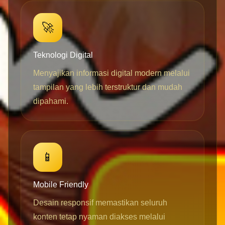
🚀
Teknologi Digital
Menyajikan informasi digital modern melalui
tampilan yang lebih terstruktur dan mudah
dipahami.
📱
Mobile Friendly
Desain responsif memastikan seluruh
konten tetap nyaman diakses melalui