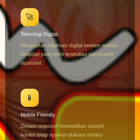
🚀
Teknologi Digital
Menyajikan informasi digital modern melalui
tampilan yang lebih terstruktur dan mudah
dipahami.
📱
Mobile Friendly
Desain responsif memastikan seluruh
konten tetap nyaman diakses melalui