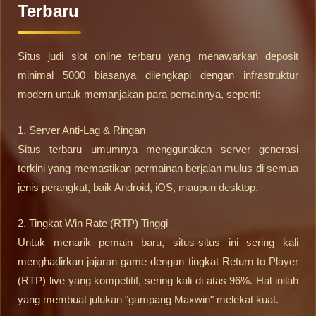
Terbaru
Situs judi slot online terbaru yang menawarkan deposit
minimal 5000 biasanya dilengkapi dengan infrastruktur
modern untuk memanjakan para pemainnya, seperti:
1. Server Anti-Lag & Ringan
Situs terbaru umumnya menggunakan server generasi
terkini yang memastikan permainan berjalan mulus di semua
jenis perangkat, baik Android, iOS, maupun desktop.
2. Tingkat Win Rate (RTP) Tinggi
Untuk menarik pemain baru, situs-situs ini sering kali
menghadirkan jajaran game dengan tingkat Return to Player
(RTP) live yang kompetitif, sering kali di atas 96%. Hal inilah
yang membuat julukan "gampang Maxwin" melekat kuat.