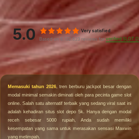
5.0
Very satisfied
verified SLOT 
Based on 6.132.823 reviews for
Memasuki tahun 2026
, tren berburu jackpot besar dengan
modal minimal semakin diminati oleh para pecinta game slot
online. Salah satu alternatif terbaik yang sedang viral saat ini
adalah kehadiran situs slot depo 5k. Hanya dengan modal
receh sebesar 5000 rupiah, Anda sudah memiliki
kesempatan yang sama untuk merasakan sensasi Maxwin
yang melimpah.