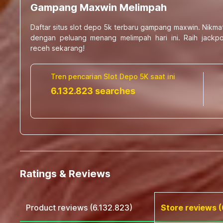
Gampang Maxwin Melimpah
Daftar situs slot depo 5k terbaru gampang maxwin. Nikmat
dengan peluang menang melimpah hari ini. Raih jackp
receh sekarang!
Tren pencarian Slot Depo 5K saat ini
6.132.823 searches
Ratings & Reviews
Product reviews (6.132.823)
Store reviews (