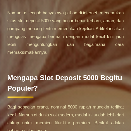
Namun, di tengah banyaknya pilihan di internet, menemukan
situs slot deposit 5000 yang benar-benar terbaru, aman, dan
gampang menang tentu memerlukan kejelian. Artikel ini akan
mengulas mengapa bermain dengan modal kecil kini jauh
lebih menguntungkan dan bagaimana cara
memaksimalkannya.
Mengapa Slot Deposit 5000 Begitu
Populer?
Bagi sebagian orang, nominal 5000 rupiah mungkin terlihat
kecil. Namun di dunia slot modern, modal ini sudah lebih dari
cukup untuk memicu fitur-fitur premium. Berikut adalah
beberapa alasannya: