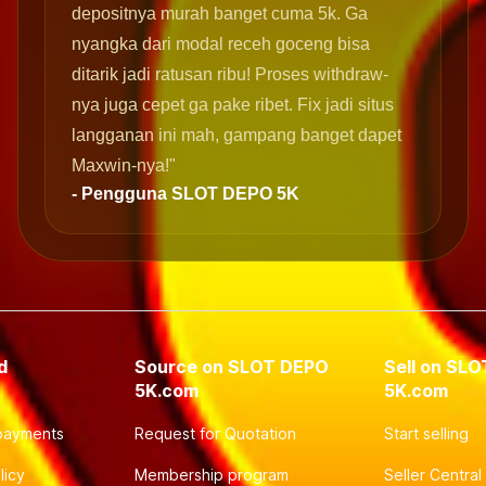
depositnya murah banget cuma 5k. Ga
nyangka dari modal receh goceng bisa
ditarik jadi ratusan ribu! Proses withdraw-
nya juga cepet ga pake ribet. Fix jadi situs
langganan ini mah, gampang banget dapet
Maxwin-nya!"
- Pengguna SLOT DEPO 5K
d
Source on SLOT DEPO
Sell on SL
5K.com
5K.com
payments
Request for Quotation
Start selling
licy
Membership program
Seller Central