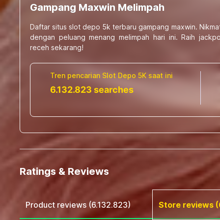
Gampang Maxwin Melimpah
Daftar situs slot depo 5k terbaru gampang maxwin. Nikmat
dengan peluang menang melimpah hari ini. Raih jackp
receh sekarang!
Tren pencarian Slot Depo 5K saat ini
6.132.823 searches
Ratings & Reviews
Product reviews (6.132.823)
Store reviews (