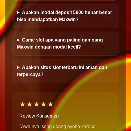
Apakah modal deposit 5000 benar-benar
bisa mendapatkan Maxwin?
Game slot apa yang paling gampang
Maxwin dengan modal kecil?
Apakah situs slot terbaru ini aman dan
terpercaya?
★★★★★
Review Konsumen
"Awalnya iseng doang nyoba karena