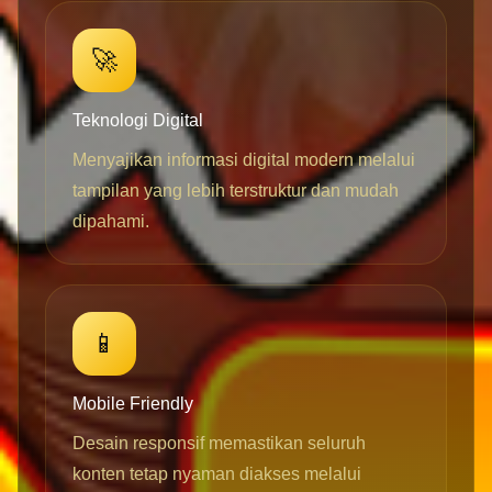
🚀
Teknologi Digital
Menyajikan informasi digital modern melalui
tampilan yang lebih terstruktur dan mudah
dipahami.
📱
Mobile Friendly
Desain responsif memastikan seluruh
konten tetap nyaman diakses melalui