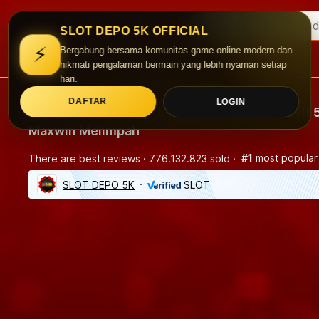
iphones 16
What are you looking 
BANYAK FREESPIN d
SLOT DEPO 5K OFFICIAL
torras phone case
⚡
Bergabung bersama komunitas game online modern dan
samsung note 20 5g 
Home
Kisah Anak Muda
FAQ
nikmati pengalaman bermain yang lebih nyaman setiap
iphones 15 pro max
hari.
SLOT DEPO 5K
SLOT 5K
SLOT DEPOSIT 5K
DAFTAR
LOGIN
SLOT DEPO 5K : Daftar Situs Slot Deposi
Maxwin Melimpah
#1
most popular
There are best reviews
776.132.823 sold
SLOT DEPO 5K
SLOT