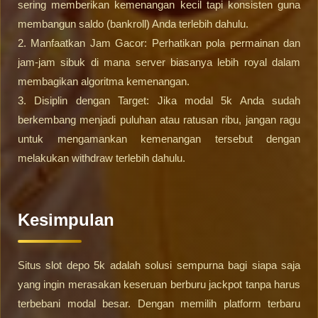
sering memberikan kemenangan kecil tapi konsisten guna
membangun saldo (bankroll) Anda terlebih dahulu.
2. Manfaatkan Jam Gacor: Perhatikan pola permainan dan
jam-jam sibuk di mana server biasanya lebih royal dalam
membagikan algoritma kemenangan.
3. Disiplin dengan Target: Jika modal 5k Anda sudah
berkembang menjadi puluhan atau ratusan ribu, jangan ragu
untuk mengamankan kemenangan tersebut dengan
melakukan withdraw terlebih dahulu.
Kesimpulan
Situs slot depo 5k adalah solusi sempurna bagi siapa saja
yang ingin merasakan keseruan berburu jackpot tanpa harus
terbebani modal besar. Dengan memilih platform terbaru