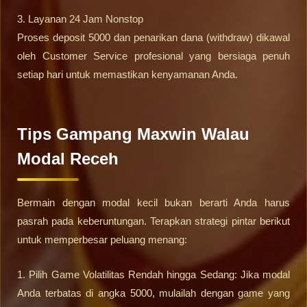
3. Layanan 24 Jam Nonstop
Proses deposit 5000 dan penarikan dana (withdraw) dikawal
oleh Customer Service profesional yang bersiaga penuh
setiap hari untuk memastikan kenyamanan Anda.
Tips Gampang Maxwin Walau
Modal Receh
Bermain dengan modal kecil bukan berarti Anda harus
pasrah pada keberuntungan. Terapkan strategi pintar berikut
untuk memperbesar peluang menang:
1. Pilih Game Volatilitas Rendah hingga Sedang: Jika modal
Anda terbatas di angka 5000, mulailah dengan game yang