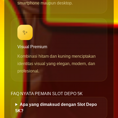
smartphone maupun desktop.
✨
Visual Premium
Kombinasi hitam dan kuning menciptakan
identitas visual yang elegan, modern, dan
profesional.
FAQ NYATA PEMAIN SLOT DEPO 5K
Apa yang dimaksud dengan Slot Depo
5K?