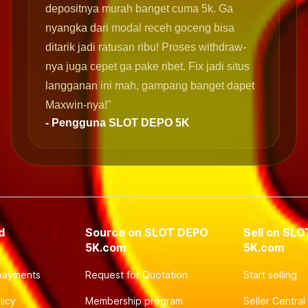
depositnya murah banget cuma 5k. Ga
nyangka dari modal receh goceng bisa
ditarik jadi ratusan ribu! Proses withdraw-
nya juga cepet ga pake ribet. Fix jadi situs
langganan ini mah, gampang banget dapet
Maxwin-nya!"
- Pengguna SLOT DEPO 5K
d
Source on SLOT DEPO
Sell on SL
5K.com
5K.com
payments
Request for Quotation
Start selling
licy
Membership program
Seller Central