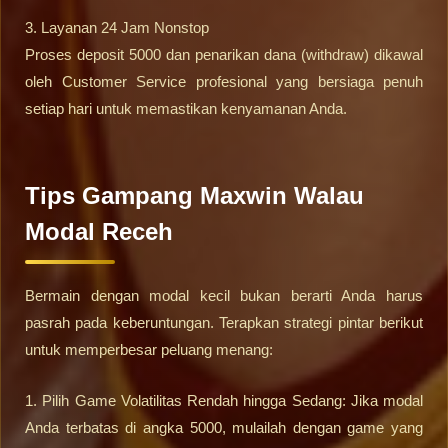
3. Layanan 24 Jam Nonstop
Proses deposit 5000 dan penarikan dana (withdraw) dikawal
oleh Customer Service profesional yang bersiaga penuh
setiap hari untuk memastikan kenyamanan Anda.
Tips Gampang Maxwin Walau
Modal Receh
Bermain dengan modal kecil bukan berarti Anda harus
pasrah pada keberuntungan. Terapkan strategi pintar berikut
untuk memperbesar peluang menang:
1. Pilih Game Volatilitas Rendah hingga Sedang: Jika modal
Anda terbatas di angka 5000, mulailah dengan game yang