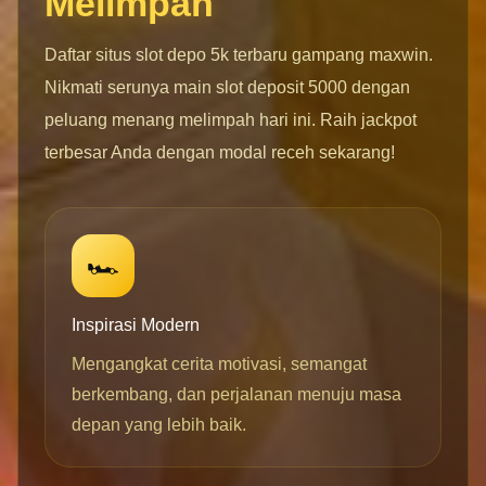
Melimpah
Daftar situs slot depo 5k terbaru gampang maxwin.
Nikmati serunya main slot deposit 5000 dengan
peluang menang melimpah hari ini. Raih jackpot
terbesar Anda dengan modal receh sekarang!
🏎️
Inspirasi Modern
Mengangkat cerita motivasi, semangat
berkembang, dan perjalanan menuju masa
depan yang lebih baik.