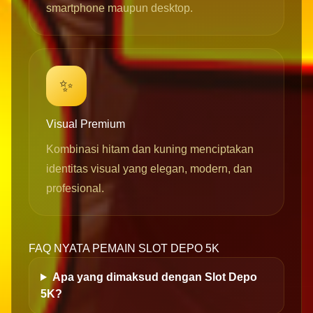
smartphone maupun desktop.
✨
Visual Premium
Kombinasi hitam dan kuning menciptakan
identitas visual yang elegan, modern, dan
profesional.
FAQ NYATA PEMAIN SLOT DEPO 5K
Apa yang dimaksud dengan Slot Depo
5K?