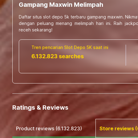
Gampang Maxwin Melimpah
Daftar situs slot depo 5k terbaru gampang maxwin. Nikmat
dengan peluang menang melimpah hari ini. Raih jackp
receh sekarang!
Tren pencarian Slot Depo 5K saat ini
6.132.823 searches
Ratings & Reviews
Product reviews (6.132.823)
Store reviews (