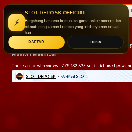
iphones 16
What are you looking 
BANYAK FREESPIN d
SLOT DEPO 5K OFFICIAL
torras phone case
⚡
Bergabung bersama komunitas game online modern dan
samsung note 20 5g 
Home
Kisah Anak Muda
FAQ
nikmati pengalaman bermain yang lebih nyaman setiap
iphones 15 pro max
hari.
SLOT DEPO 5K
SLOT 5K
SLOT DEPOSIT 5K
DAFTAR
LOGIN
SLOT DEPO 5K : Daftar Situs Slot Deposi
Maxwin Melimpah
#1
most popular
There are best reviews
776.132.823 sold
SLOT DEPO 5K
SLOT