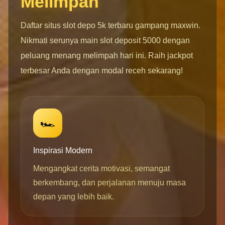
Melimpah
Daftar situs slot depo 5k terbaru gampang maxwin.
Nikmati serunya main slot deposit 5000 dengan
peluang menang melimpah hari ini. Raih jackpot
terbesar Anda dengan modal receh sekarang!
🏎️
Inspirasi Modern
Mengangkat cerita motivasi, semangat
berkembang, dan perjalanan menuju masa
depan yang lebih baik.