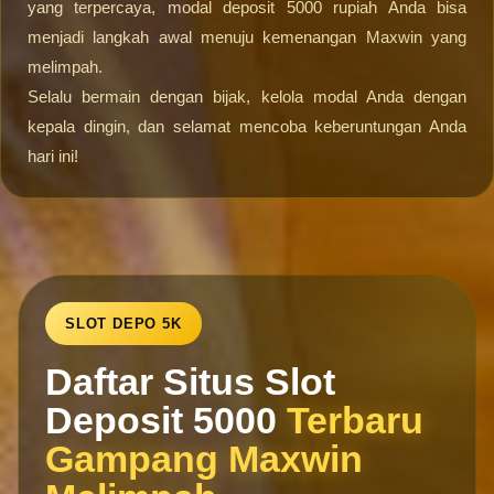
yang terpercaya, modal deposit 5000 rupiah Anda bisa
menjadi langkah awal menuju kemenangan Maxwin yang
melimpah.
Selalu bermain dengan bijak, kelola modal Anda dengan
kepala dingin, dan selamat mencoba keberuntungan Anda
hari ini!
SLOT DEPO 5K
Daftar Situs Slot
Deposit 5000
Terbaru
Gampang Maxwin