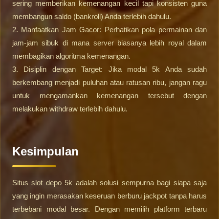
sering memberikan kemenangan kecil tapi konsisten guna
membangun saldo (bankroll) Anda terlebih dahulu.
2. Manfaatkan Jam Gacor: Perhatikan pola permainan dan
jam-jam sibuk di mana server biasanya lebih royal dalam
membagikan algoritma kemenangan.
3. Disiplin dengan Target: Jika modal 5k Anda sudah
berkembang menjadi puluhan atau ratusan ribu, jangan ragu
untuk mengamankan kemenangan tersebut dengan
melakukan withdraw terlebih dahulu.
Kesimpulan
Situs slot depo 5k adalah solusi sempurna bagi siapa saja
yang ingin merasakan keseruan berburu jackpot tanpa harus
terbebani modal besar. Dengan memilih platform terbaru