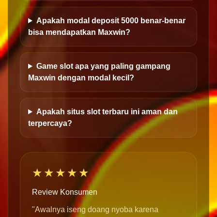
Apakah modal deposit 5000 benar-benar
bisa mendapatkan Maxwin?
Game slot apa yang paling gampang
Maxwin dengan modal kecil?
Apakah situs slot terbaru ini aman dan
terpercaya?
★★★★★
Review Konsumen
"Awalnya iseng doang nyoba karena