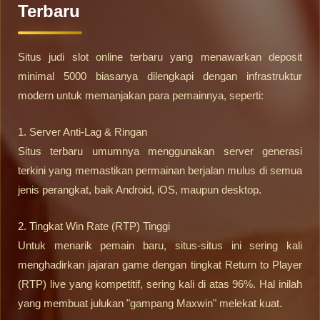
Terbaru
Situs judi slot online terbaru yang menawarkan deposit
minimal 5000 biasanya dilengkapi dengan infrastruktur
modern untuk memanjakan para pemainnya, seperti:
1. Server Anti-Lag & Ringan
Situs terbaru umumnya menggunakan server generasi
terkini yang memastikan permainan berjalan mulus di semua
jenis perangkat, baik Android, iOS, maupun desktop.
2. Tingkat Win Rate (RTP) Tinggi
Untuk menarik pemain baru, situs-situs ini sering kali
menghadirkan jajaran game dengan tingkat Return to Player
(RTP) live yang kompetitif, sering kali di atas 96%. Hal inilah
yang membuat julukan "gampang Maxwin" melekat kuat.