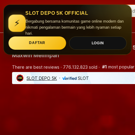
iphones 16
What are you looking 
BANYAK FREESPIN d
SLOT DEPO 5K OFFICIAL
torras phone case
⚡
Bergabung bersama komunitas game online modern dan
samsung note 20 5g 
Home
Kisah Anak Muda
FAQ
nikmati pengalaman bermain yang lebih nyaman setiap
iphones 15 pro max
hari.
SLOT DEPO 5K
SLOT 5K
SLOT DEPOSIT 5K
DAFTAR
LOGIN
SLOT DEPO 5K : Daftar Situs Slot Deposi
Maxwin Melimpah
#1
most popular
There are best reviews
776.132.823 sold
SLOT DEPO 5K
SLOT