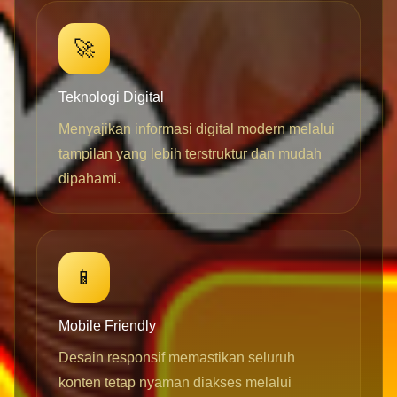
🚀
Teknologi Digital
Menyajikan informasi digital modern melalui
tampilan yang lebih terstruktur dan mudah
dipahami.
📱
Mobile Friendly
Desain responsif memastikan seluruh
konten tetap nyaman diakses melalui