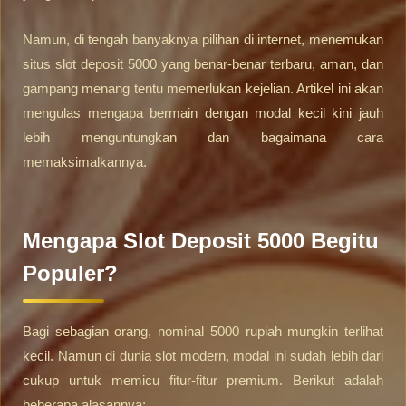
Namun, di tengah banyaknya pilihan di internet, menemukan
situs slot deposit 5000 yang benar-benar terbaru, aman, dan
gampang menang tentu memerlukan kejelian. Artikel ini akan
mengulas mengapa bermain dengan modal kecil kini jauh
lebih menguntungkan dan bagaimana cara
memaksimalkannya.
Mengapa Slot Deposit 5000 Begitu
Populer?
Bagi sebagian orang, nominal 5000 rupiah mungkin terlihat
kecil. Namun di dunia slot modern, modal ini sudah lebih dari
cukup untuk memicu fitur-fitur premium. Berikut adalah
beberapa alasannya: