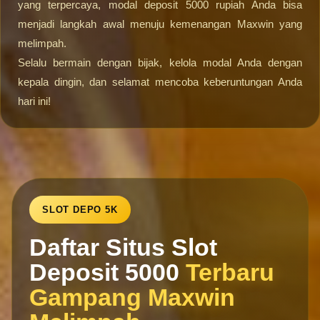
yang terpercaya, modal deposit 5000 rupiah Anda bisa
menjadi langkah awal menuju kemenangan Maxwin yang
melimpah.
Selalu bermain dengan bijak, kelola modal Anda dengan
kepala dingin, dan selamat mencoba keberuntungan Anda
hari ini!
SLOT DEPO 5K
Daftar Situs Slot
Deposit 5000
Terbaru
Gampang Maxwin