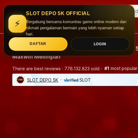
iphones 16
What are you looking 
BANYAK FREESPIN d
SLOT DEPO 5K OFFICIAL
torras phone case
⚡
Bergabung bersama komunitas game online modern dan
samsung note 20 5g 
Home
Kisah Anak Muda
FAQ
nikmati pengalaman bermain yang lebih nyaman setiap
iphones 15 pro max
hari.
SLOT DEPO 5K
SLOT 5K
SLOT DEPOSIT 5K
DAFTAR
LOGIN
SLOT DEPO 5K : Daftar Situs Slot Deposi
Maxwin Melimpah
#1
most popular
There are best reviews
776.132.823 sold
SLOT DEPO 5K
SLOT