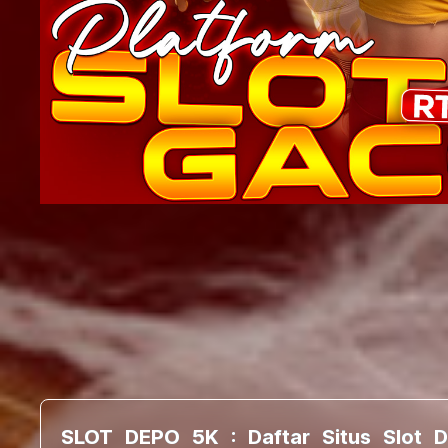
SLOT DEPO 5K : Daftar Situs Slot 