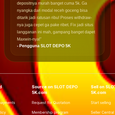
depositnya murah banget cuma 5k. Ga
nyangka dari modal receh goceng bisa
ditarik jadi ratusan ribu! Proses withdraw-
nya juga cepet ga pake ribet. Fix jadi situs
langganan ini mah, gampang banget dapet
Maxwin-nya!"
- Pengguna SLOT DEPO 5K
d
Source on SLOT DEPO
Sell on SL
5K.com
5K.com
payments
Request for Quotation
Start selling
licy
Membership program
Seller Central