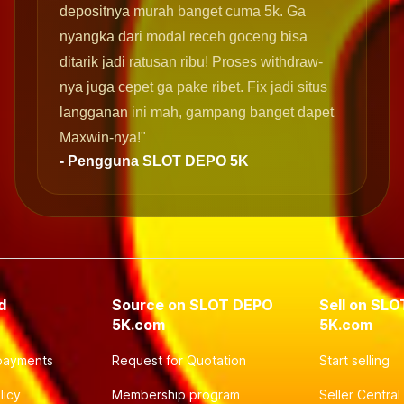
depositnya murah banget cuma 5k. Ga
nyangka dari modal receh goceng bisa
ditarik jadi ratusan ribu! Proses withdraw-
nya juga cepet ga pake ribet. Fix jadi situs
langganan ini mah, gampang banget dapet
Maxwin-nya!"
- Pengguna SLOT DEPO 5K
d
Source on SLOT DEPO
Sell on SL
5K.com
5K.com
payments
Request for Quotation
Start selling
licy
Membership program
Seller Central