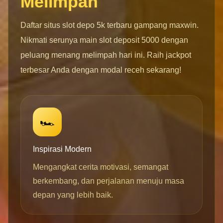
Melimpah
Daftar situs slot depo 5k terbaru gampang maxwin.
Nikmati serunya main slot deposit 5000 dengan
peluang menang melimpah hari ini. Raih jackpot
terbesar Anda dengan modal receh sekarang!
🏎️
Inspirasi Modern
Mengangkat cerita motivasi, semangat
berkembang, dan perjalanan menuju masa
depan yang lebih baik.