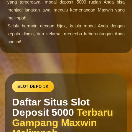
yang terpercaya, modal deposit 5000 rupiah Anda bisa
menjadi langkah awal menuju kemenangan Maxwin yang
melimpah.
Selalu bermain dengan bijak, kelola modal Anda dengan
kepala dingin, dan selamat mencoba keberuntungan Anda
hari ini!
SLOT DEPO 5K
Daftar Situs Slot
Deposit 5000
Terbaru
Gampang Maxwin