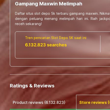
Gampang Maxwin Melimpah
Daftar situs slot depo 5k terbaru gampang maxwin. Nikmat
dengan peluang menang melimpah hari ini. Raih jackp
receh sekarang!
Tren pencarian Slot Depo 5K saat ini
6.132.823 searches
Ratings & Reviews
Product reviews (6.132.823)
Store reviews (