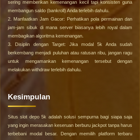
sering memberikan kemenangan kecil tapi konsisten guna
membangun saldo (bankroll) Anda terlebih dahulu.
2. Manfaatkan Jam Gacor: Perhatikan pola permainan dan
jam-jam sibuk di mana server biasanya lebih royal dalam
membagikan algoritma kemenangan.
3. Disiplin dengan Target: Jika modal 5k Anda sudah
berkembang menjadi puluhan atau ratusan ribu, jangan ragu
untuk mengamankan kemenangan tersebut dengan
melakukan withdraw terlebih dahulu.
Kesimpulan
Situs slot depo 5k adalah solusi sempurna bagi siapa saja
yang ingin merasakan keseruan berburu jackpot tanpa harus
terbebani modal besar. Dengan memilih platform terbaru