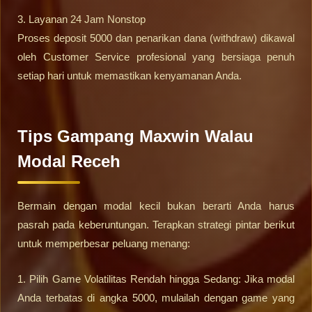
3. Layanan 24 Jam Nonstop
Proses deposit 5000 dan penarikan dana (withdraw) dikawal
oleh Customer Service profesional yang bersiaga penuh
setiap hari untuk memastikan kenyamanan Anda.
Tips Gampang Maxwin Walau
Modal Receh
Bermain dengan modal kecil bukan berarti Anda harus
pasrah pada keberuntungan. Terapkan strategi pintar berikut
untuk memperbesar peluang menang:
1. Pilih Game Volatilitas Rendah hingga Sedang: Jika modal
Anda terbatas di angka 5000, mulailah dengan game yang