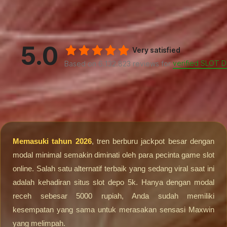
5.0
Very satisfied
verified SLOT 
Based on 6.132.823 reviews for
Memasuki tahun 2026
, tren berburu jackpot besar dengan
modal minimal semakin diminati oleh para pecinta game slot
online. Salah satu alternatif terbaik yang sedang viral saat ini
adalah kehadiran situs slot depo 5k. Hanya dengan modal
receh sebesar 5000 rupiah, Anda sudah memiliki
kesempatan yang sama untuk merasakan sensasi Maxwin
yang melimpah.