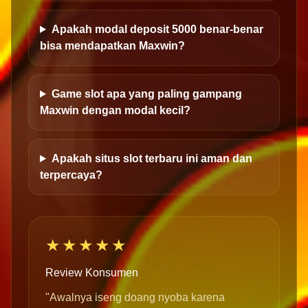
Apakah modal deposit 5000 benar-benar
bisa mendapatkan Maxwin?
Game slot apa yang paling gampang
Maxwin dengan modal kecil?
Apakah situs slot terbaru ini aman dan
terpercaya?
★★★★★
Review Konsumen
"Awalnya iseng doang nyoba karena