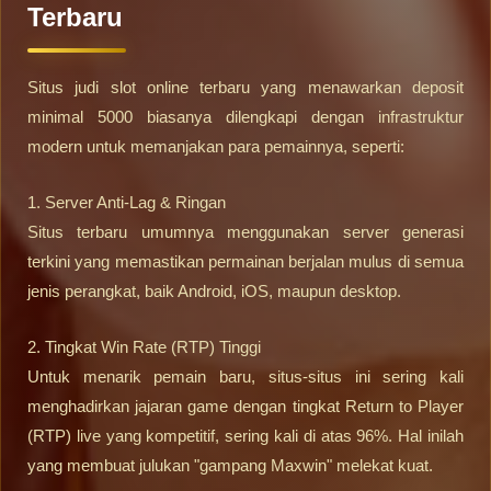
Terbaru
Situs judi slot online terbaru yang menawarkan deposit
minimal 5000 biasanya dilengkapi dengan infrastruktur
modern untuk memanjakan para pemainnya, seperti:
1. Server Anti-Lag & Ringan
Situs terbaru umumnya menggunakan server generasi
terkini yang memastikan permainan berjalan mulus di semua
jenis perangkat, baik Android, iOS, maupun desktop.
2. Tingkat Win Rate (RTP) Tinggi
Untuk menarik pemain baru, situs-situs ini sering kali
menghadirkan jajaran game dengan tingkat Return to Player
(RTP) live yang kompetitif, sering kali di atas 96%. Hal inilah
yang membuat julukan "gampang Maxwin" melekat kuat.