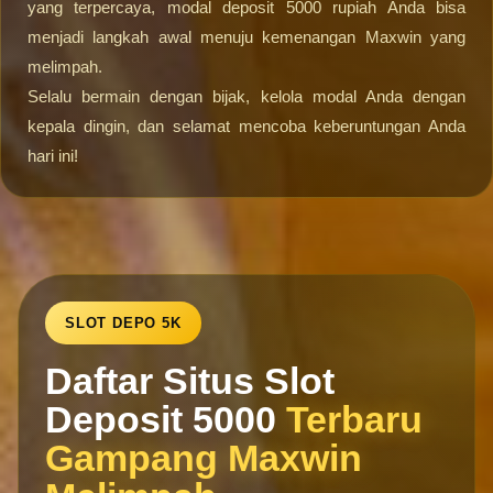
yang terpercaya, modal deposit 5000 rupiah Anda bisa
menjadi langkah awal menuju kemenangan Maxwin yang
melimpah.
Selalu bermain dengan bijak, kelola modal Anda dengan
kepala dingin, dan selamat mencoba keberuntungan Anda
hari ini!
SLOT DEPO 5K
Daftar Situs Slot
Deposit 5000
Terbaru
Gampang Maxwin