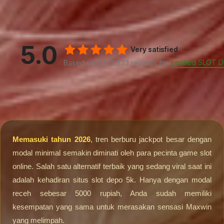
5.0
Very satisfied
verified SLOT 
Based on 6.132.823 reviews for
Memasuki tahun 2026
, tren berburu jackpot besar dengan
modal minimal semakin diminati oleh para pecinta game slot
online. Salah satu alternatif terbaik yang sedang viral saat ini
adalah kehadiran situs slot depo 5k. Hanya dengan modal
receh sebesar 5000 rupiah, Anda sudah memiliki
kesempatan yang sama untuk merasakan sensasi Maxwin
yang melimpah.