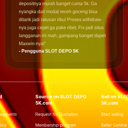
depositnya murah banget cuma 5k. Ga
nyangka dari modal receh goceng bisa
ditarik jadi ratusan ribu! Proses withdraw-
nya juga cepet ga pake ribet. Fix jadi situs
langganan ini mah, gampang banget dapet
Maxwin-nya!"
- Pengguna SLOT DEPO 5K
d
Source on SLOT DEPO
Sell on SL
5K.com
5K.com
payments
Request for Quotation
Start selling
licy
Membership program
Seller Central