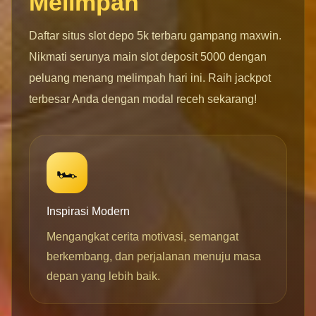
Melimpah
Daftar situs slot depo 5k terbaru gampang maxwin.
Nikmati serunya main slot deposit 5000 dengan
peluang menang melimpah hari ini. Raih jackpot
terbesar Anda dengan modal receh sekarang!
🏎️
Inspirasi Modern
Mengangkat cerita motivasi, semangat
berkembang, dan perjalanan menuju masa
depan yang lebih baik.