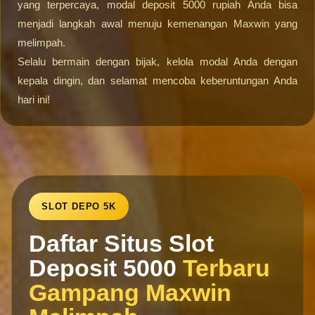
yang terpercaya, modal deposit 5000 rupiah Anda bisa
menjadi langkah awal menuju kemenangan Maxwin yang
melimpah.
Selalu bermain dengan bijak, kelola modal Anda dengan
kepala dingin, dan selamat mencoba keberuntungan Anda
hari ini!
SLOT DEPO 5K
Daftar Situs Slot
Deposit 5000
Terbaru
Gampang Maxwin