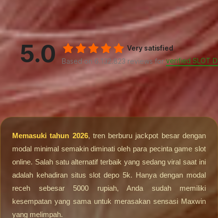
5.0
Very satisfied
verified SLOT 
Based on 6.132.823 reviews for
Memasuki tahun 2026
, tren berburu jackpot besar dengan
modal minimal semakin diminati oleh para pecinta game slot
online. Salah satu alternatif terbaik yang sedang viral saat ini
adalah kehadiran situs slot depo 5k. Hanya dengan modal
receh sebesar 5000 rupiah, Anda sudah memiliki
kesempatan yang sama untuk merasakan sensasi Maxwin
yang melimpah.