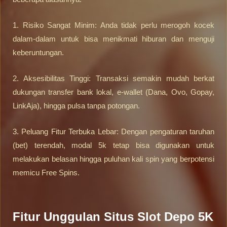
1. Risiko Sangat Minim: Anda tidak perlu merogoh kocek
dalam-dalam untuk bisa menikmati hiburan dan menguji
keberuntungan.
2. Aksesibilitas Tinggi: Transaksi semakin mudah berkat
dukungan transfer bank lokal, e-wallet (Dana, Ovo, Gopay,
LinkAja), hingga pulsa tanpa potongan.
3. Peluang Fitur Terbuka Lebar: Dengan pengaturan taruhan
(bet) terendah, modal 5k tetap bisa digunakan untuk
melakukan belasan hingga puluhan kali spin yang berpotensi
memicu Free Spins.
Fitur Unggulan Situs Slot Depo 5K