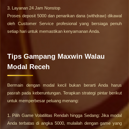
3. Layanan 24 Jam Nonstop
Proses deposit 5000 dan penarikan dana (withdraw) dikawal
oleh Customer Service profesional yang bersiaga penuh
setiap hari untuk memastikan kenyamanan Anda.
Tips Gampang Maxwin Walau
Modal Receh
Bermain dengan modal kecil bukan berarti Anda harus
pasrah pada keberuntungan. Terapkan strategi pintar berikut
untuk memperbesar peluang menang:
1. Pilih Game Volatilitas Rendah hingga Sedang: Jika modal
Anda terbatas di angka 5000, mulailah dengan game yang