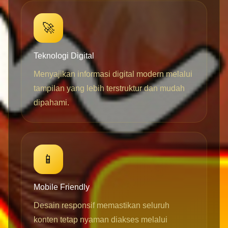
🚀
Teknologi Digital
Menyajikan informasi digital modern melalui
tampilan yang lebih terstruktur dan mudah
dipahami.
📱
Mobile Friendly
Desain responsif memastikan seluruh
konten tetap nyaman diakses melalui