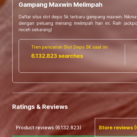
Gampang Maxwin Melimpah
Daftar situs slot depo 5k terbaru gampang maxwin. Nikmat
dengan peluang menang melimpah hari ini. Raih jackp
receh sekarang!
Tren pencarian Slot Depo 5K saat ini
6.132.823 searches
Ratings & Reviews
Product reviews (6.132.823)
Store reviews (