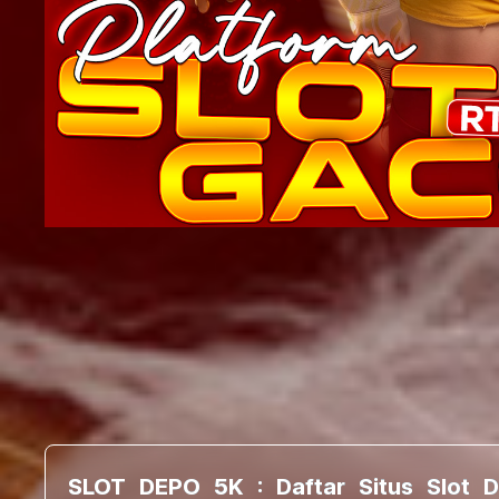
SLOT DEPO 5K : Daftar Situs Slot 