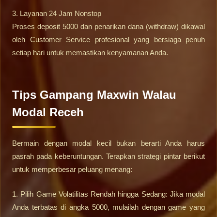
3. Layanan 24 Jam Nonstop
Proses deposit 5000 dan penarikan dana (withdraw) dikawal
oleh Customer Service profesional yang bersiaga penuh
setiap hari untuk memastikan kenyamanan Anda.
Tips Gampang Maxwin Walau
Modal Receh
Bermain dengan modal kecil bukan berarti Anda harus
pasrah pada keberuntungan. Terapkan strategi pintar berikut
untuk memperbesar peluang menang:
1. Pilih Game Volatilitas Rendah hingga Sedang: Jika modal
Anda terbatas di angka 5000, mulailah dengan game yang