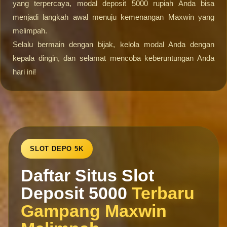
yang terpercaya, modal deposit 5000 rupiah Anda bisa
menjadi langkah awal menuju kemenangan Maxwin yang
melimpah.
Selalu bermain dengan bijak, kelola modal Anda dengan
kepala dingin, dan selamat mencoba keberuntungan Anda
hari ini!
SLOT DEPO 5K
Daftar Situs Slot
Deposit 5000
Terbaru
Gampang Maxwin