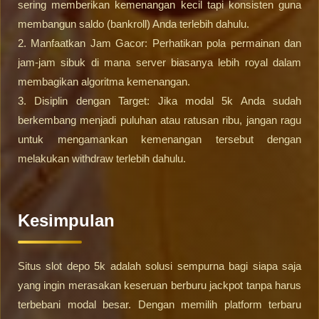
sering memberikan kemenangan kecil tapi konsisten guna
membangun saldo (bankroll) Anda terlebih dahulu.
2. Manfaatkan Jam Gacor: Perhatikan pola permainan dan
jam-jam sibuk di mana server biasanya lebih royal dalam
membagikan algoritma kemenangan.
3. Disiplin dengan Target: Jika modal 5k Anda sudah
berkembang menjadi puluhan atau ratusan ribu, jangan ragu
untuk mengamankan kemenangan tersebut dengan
melakukan withdraw terlebih dahulu.
Kesimpulan
Situs slot depo 5k adalah solusi sempurna bagi siapa saja
yang ingin merasakan keseruan berburu jackpot tanpa harus
terbebani modal besar. Dengan memilih platform terbaru