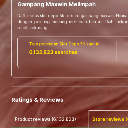
Gampang Maxwin Melimpah
Daftar situs slot depo 5k terbaru gampang maxwin. Nikmat
dengan peluang menang melimpah hari ini. Raih jackp
receh sekarang!
Tren pencarian Slot Depo 5K saat ini
6.132.823 searches
Ratings & Reviews
Product reviews (6.132.823)
Store reviews (