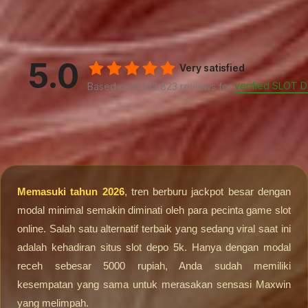
5.0
Very satisfied
verified SLOT 
Based on 6.132.823 reviews for
Memasuki tahun 2026
, tren berburu jackpot besar dengan
modal minimal semakin diminati oleh para pecinta game slot
online. Salah satu alternatif terbaik yang sedang viral saat ini
adalah kehadiran situs slot depo 5k. Hanya dengan modal
receh sebesar 5000 rupiah, Anda sudah memiliki
kesempatan yang sama untuk merasakan sensasi Maxwin
yang melimpah.