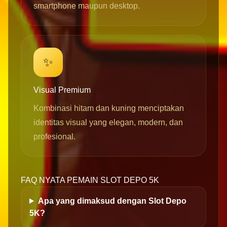
smartphone maupun desktop.
✨
Visual Premium
Kombinasi hitam dan kuning menciptakan
identitas visual yang elegan, modern, dan
profesional.
FAQ NYATA PEMAIN SLOT DEPO 5K
Apa yang dimaksud dengan Slot Depo
5K?