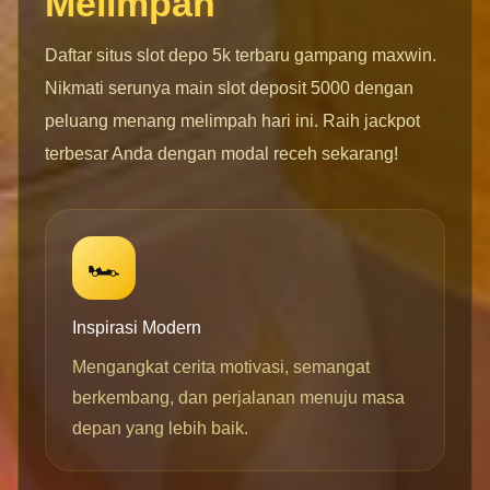
Melimpah
Daftar situs slot depo 5k terbaru gampang maxwin.
Nikmati serunya main slot deposit 5000 dengan
peluang menang melimpah hari ini. Raih jackpot
terbesar Anda dengan modal receh sekarang!
🏎️
Inspirasi Modern
Mengangkat cerita motivasi, semangat
berkembang, dan perjalanan menuju masa
depan yang lebih baik.