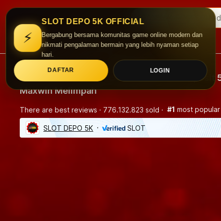
iphones 16
What are you looking 
BANYAK FREESPIN d
SLOT DEPO 5K OFFICIAL
torras phone case
⚡
Bergabung bersama komunitas game online modern dan
samsung note 20 5g 
Home
Kisah Anak Muda
FAQ
nikmati pengalaman bermain yang lebih nyaman setiap
iphones 15 pro max
hari.
SLOT DEPO 5K
SLOT 5K
SLOT DEPOSIT 5K
DAFTAR
LOGIN
SLOT DEPO 5K : Daftar Situs Slot Deposi
Maxwin Melimpah
#1
most popular
There are best reviews
776.132.823 sold
SLOT DEPO 5K
SLOT