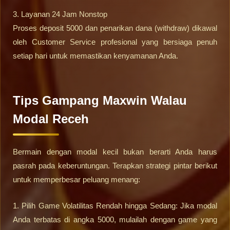
3. Layanan 24 Jam Nonstop
Proses deposit 5000 dan penarikan dana (withdraw) dikawal
oleh Customer Service profesional yang bersiaga penuh
setiap hari untuk memastikan kenyamanan Anda.
Tips Gampang Maxwin Walau
Modal Receh
Bermain dengan modal kecil bukan berarti Anda harus
pasrah pada keberuntungan. Terapkan strategi pintar berikut
untuk memperbesar peluang menang:
1. Pilih Game Volatilitas Rendah hingga Sedang: Jika modal
Anda terbatas di angka 5000, mulailah dengan game yang