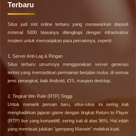
Terbaru
Situs judi slot online terbaru yang menawarkan deposit
minimal 5000 biasanya dilengkapi dengan infrastruktur
modern untuk memanjakan para pemainnya, seperti:
1. Server Anti-Lag & Ringan
Situs terbaru umumnya menggunakan server generasi
terkini yang memastikan permainan berjalan mulus di semua
jenis perangkat, baik Android, iOS, maupun desktop.
2. Tingkat Win Rate (RTP) Tinggi
Untuk menarik pemain baru, situs-situs ini sering kali
menghadirkan jajaran game dengan tingkat Return to Player
(RTP) live yang kompetitif, sering kali di atas 96%. Hal inilah
yang membuat julukan "gampang Maxwin" melekat kuat.