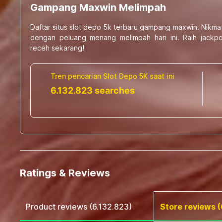
Gampang Maxwin Melimpah
Daftar situs slot depo 5k terbaru gampang maxwin. Nikmat
dengan peluang menang melimpah hari ini. Raih jackp
receh sekarang!
Tren pencarian Slot Depo 5K saat ini
6.132.823 searches
Ratings & Reviews
Product reviews (6.132.823)
Store reviews (