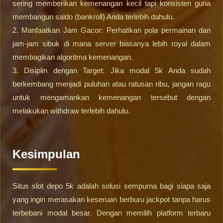
sering memberikan kemenangan kecil tapi konsisten guna
membangun saldo (bankroll) Anda terlebih dahulu.
2. Manfaatkan Jam Gacor: Perhatikan pola permainan dan
jam-jam sibuk di mana server biasanya lebih royal dalam
membagikan algoritma kemenangan.
3. Disiplin dengan Target: Jika modal 5k Anda sudah
berkembang menjadi puluhan atau ratusan ribu, jangan ragu
untuk mengamankan kemenangan tersebut dengan
melakukan withdraw terlebih dahulu.
Kesimpulan
Situs slot depo 5k adalah solusi sempurna bagi siapa saja
yang ingin merasakan keseruan berburu jackpot tanpa harus
terbebani modal besar. Dengan memilih platform terbaru