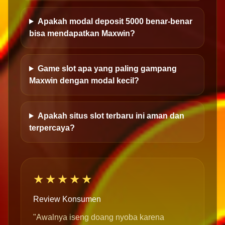
Apakah modal deposit 5000 benar-benar
bisa mendapatkan Maxwin?
Game slot apa yang paling gampang
Maxwin dengan modal kecil?
Apakah situs slot terbaru ini aman dan
terpercaya?
★★★★★
Review Konsumen
"Awalnya iseng doang nyoba karena