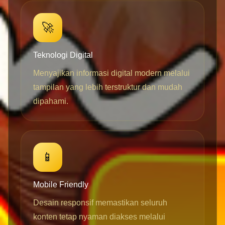
🚀
Teknologi Digital
Menyajikan informasi digital modern melalui
tampilan yang lebih terstruktur dan mudah
dipahami.
📱
Mobile Friendly
Desain responsif memastikan seluruh
konten tetap nyaman diakses melalui