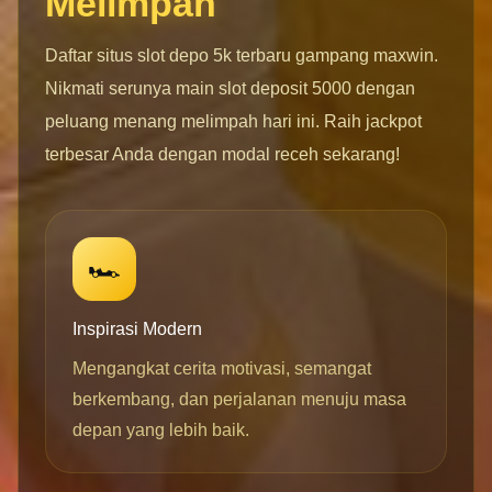
Melimpah
Daftar situs slot depo 5k terbaru gampang maxwin.
Nikmati serunya main slot deposit 5000 dengan
peluang menang melimpah hari ini. Raih jackpot
terbesar Anda dengan modal receh sekarang!
🏎️
Inspirasi Modern
Mengangkat cerita motivasi, semangat
berkembang, dan perjalanan menuju masa
depan yang lebih baik.