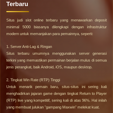
Terbaru
Situs judi slot online terbaru yang menawarkan deposit
minimal 5000 biasanya dilengkapi dengan infrastruktur
modern untuk memanjakan para pemainnya, seperti:
1. Server Anti-Lag & Ringan
Situs terbaru umumnya menggunakan server generasi
terkini yang memastikan permainan berjalan mulus di semua
jenis perangkat, baik Android, iOS, maupun desktop.
2. Tingkat Win Rate (RTP) Tinggi
Untuk menarik pemain baru, situs-situs ini sering kali
menghadirkan jajaran game dengan tingkat Return to Player
(RTP) live yang kompetitif, sering kali di atas 96%. Hal inilah
yang membuat julukan "gampang Maxwin" melekat kuat.