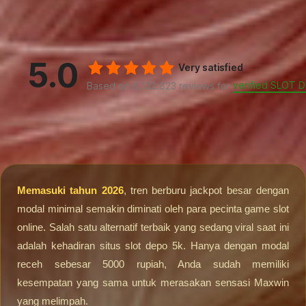
5.0
Very satisfied
verified SLOT 
Based on 6.132.823 reviews for
Memasuki tahun 2026
, tren berburu jackpot besar dengan
modal minimal semakin diminati oleh para pecinta game slot
online. Salah satu alternatif terbaik yang sedang viral saat ini
adalah kehadiran situs slot depo 5k. Hanya dengan modal
receh sebesar 5000 rupiah, Anda sudah memiliki
kesempatan yang sama untuk merasakan sensasi Maxwin
yang melimpah.