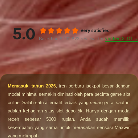
5.0
Very satisfied
verified SLOT 
Based on 6.132.823 reviews for
Memasuki tahun 2026
, tren berburu jackpot besar dengan
modal minimal semakin diminati oleh para pecinta game slot
online. Salah satu alternatif terbaik yang sedang viral saat ini
adalah kehadiran situs slot depo 5k. Hanya dengan modal
receh sebesar 5000 rupiah, Anda sudah memiliki
kesempatan yang sama untuk merasakan sensasi Maxwin
yang melimpah.