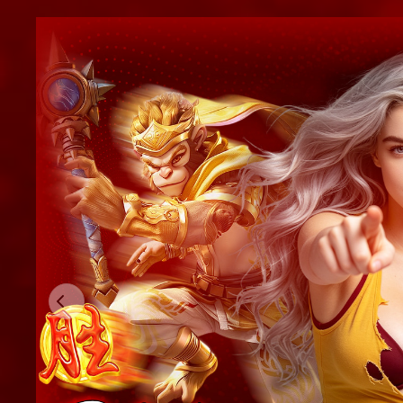
Previous slide