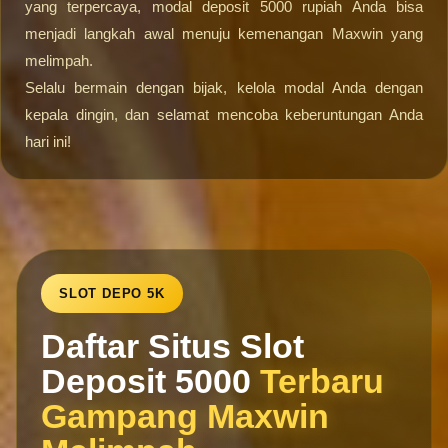
yang terpercaya, modal deposit 5000 rupiah Anda bisa
menjadi langkah awal menuju kemenangan Maxwin yang
melimpah.
Selalu bermain dengan bijak, kelola modal Anda dengan
kepala dingin, dan selamat mencoba keberuntungan Anda
hari ini!
SLOT DEPO 5K
Daftar Situs Slot
Deposit 5000
Terbaru
Gampang Maxwin