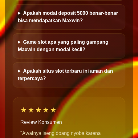
Apakah modal deposit 5000 benar-benar
bisa mendapatkan Maxwin?
Game slot apa yang paling gampang
Maxwin dengan modal kecil?
Apakah situs slot terbaru ini aman dan
terpercaya?
★★★★★
Review Konsumen
"Awalnya iseng doang nyoba karena