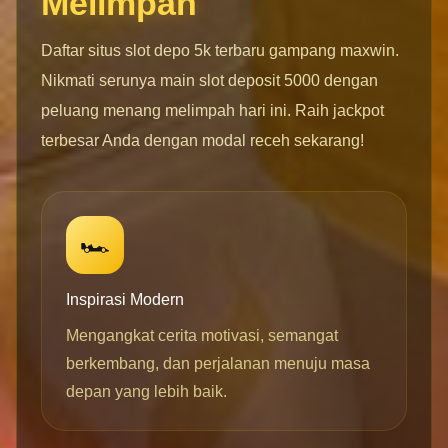
Melimpah
Daftar situs slot depo 5k terbaru gampang maxwin.
Nikmati serunya main slot deposit 5000 dengan
peluang menang melimpah hari ini. Raih jackpot
terbesar Anda dengan modal receh sekarang!
🏎️
Inspirasi Modern
Mengangkat cerita motivasi, semangat
berkembang, dan perjalanan menuju masa
depan yang lebih baik.