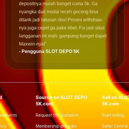
depositnya murah banget cuma 5k. Ga
nyangka dari modal receh goceng bisa
ditarik jadi ratusan ribu! Proses withdraw-
nya juga cepet ga pake ribet. Fix jadi situs
langganan ini mah, gampang banget dapet
Maxwin-nya!"
- Pengguna SLOT DEPO 5K
d
Source on SLOT DEPO
Sell on SL
5K.com
5K.com
payments
Request for Quotation
Start selling
licy
Membership program
Seller Central