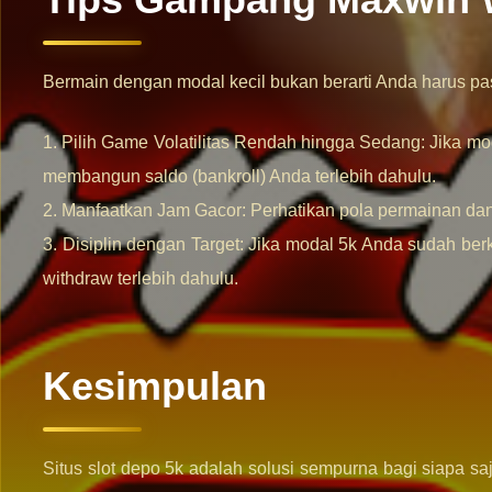
Bermain dengan modal kecil bukan berarti Anda harus pa
1. Pilih Game Volatilitas Rendah hingga Sedang: Jika m
membangun saldo (bankroll) Anda terlebih dahulu.
2. Manfaatkan Jam Gacor: Perhatikan pola permainan da
3. Disiplin dengan Target: Jika modal 5k Anda sudah 
withdraw terlebih dahulu.
Kesimpulan
Situs slot depo 5k adalah solusi sempurna bagi siapa s