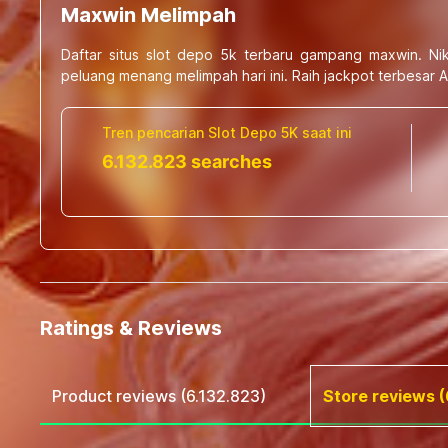
Maxwin Melimpah
Daftar situs slot depo 5k terbaru gampang maxwin. Ni
peluang menang melimpah hari ini. Raih jackpot terbesar
Tren pencarian Slot Depo 5K saat ini
6.132.823 searches
Ratings & Reviews
Product reviews (6.132.823)
Store reviews (