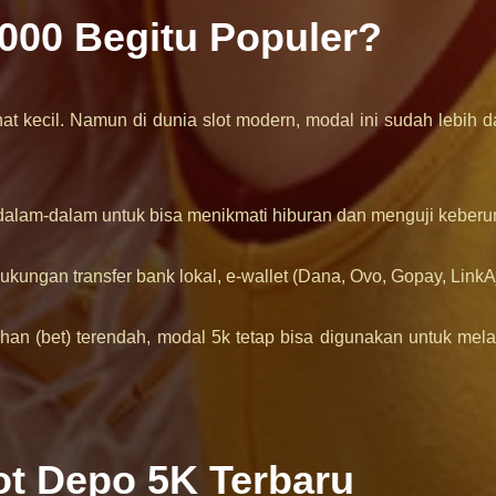
000 Begitu Populer?
t kecil. Namun di dunia slot modern, modal ini sudah lebih da
 dalam-dalam untuk bisa menikmati hiburan dan menguji keberu
dukungan transfer bank lokal, e-wallet (Dana, Ovo, Gopay, LinkA
han (bet) terendah, modal 5k tetap bisa digunakan untuk mel
ot Depo 5K Terbaru