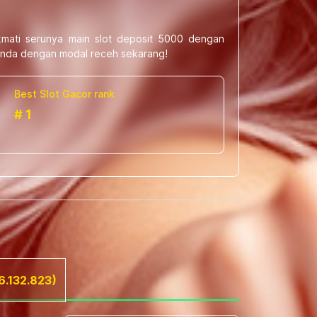
kmati serunya main slot deposit 5000 dengan
 Anda dengan modal receh sekarang!
Best Slot Gacor rank
# 1
6.132.823)