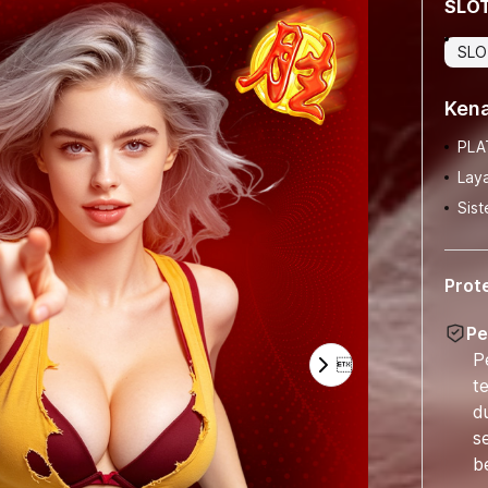
SLO
SL
Ken
PLA
Lay
Sis
Prot
P
P

Next slide
t
d
s
b