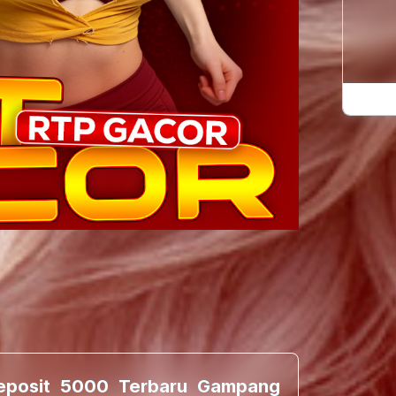
Deposit 5000 Terbaru Gampang