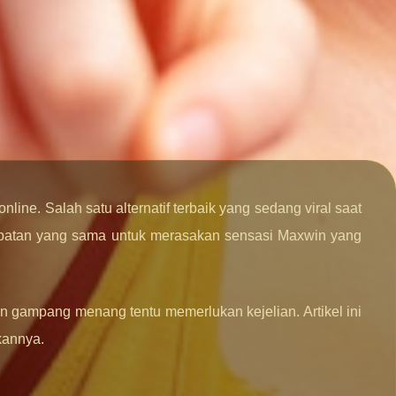
line. Salah satu alternatif terbaik yang sedang viral saat
empatan yang sama untuk merasakan sensasi Maxwin yang
an gampang menang tentu memerlukan kejelian. Artikel ini
kannya.