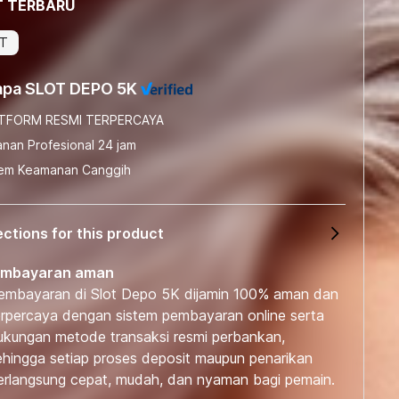
T TERBARU
OT
apa SLOT DEPO 5K
TFORM RESMI TERPERCAYA
anan Profesional 24 jam
tem Keamanan Canggih
ections for this product
embayaran aman
embayaran di Slot Depo 5K dijamin 100% aman dan
erpercaya dengan sistem pembayaran online serta
ukungan metode transaksi resmi perbankan,
ehingga setiap proses deposit maupun penarikan
erlangsung cepat, mudah, dan nyaman bagi pemain.