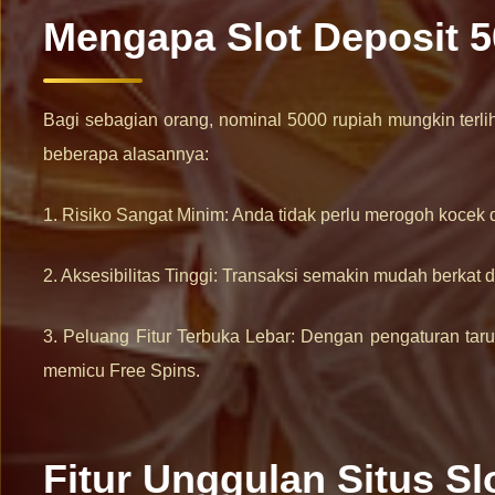
Mengapa Slot Deposit 5
Bagi sebagian orang, nominal 5000 rupiah mungkin terliha
beberapa alasannya:
1. Risiko Sangat Minim: Anda tidak perlu merogoh kocek
2. Aksesibilitas Tinggi: Transaksi semakin mudah berkat 
3. Peluang Fitur Terbuka Lebar: Dengan pengaturan taru
memicu Free Spins.
Fitur Unggulan Situs Sl