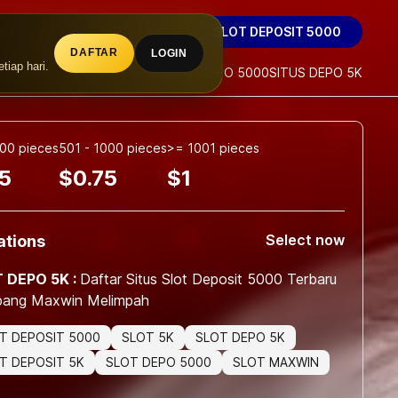
-IDR
SLOT 5000
SLOT DEPOSIT 5000
DAFTAR
LOGIN
iap hari.
T 5000
SLOT DEPOSIT 5000
SLOT DEPO 5000
SITUS DEPO 5K
500 pieces
501 - 1000 pieces
>= 1001 pieces
.5
$0.75
$1
Select now
ations
 DEPO 5K :
Daftar Situs Slot Deposit 5000 Terbaru
ang Maxwin Melimpah
T DEPOSIT 5000
SLOT 5K
SLOT DEPO 5K
T DEPOSIT 5K
SLOT DEPO 5000
SLOT MAXWIN