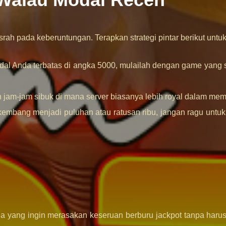
srah pada keberuntungan. Terapkan strategi pintar berikut un
odal Anda terbatas di angka 5000, mulailah dengan game yang
n jam-jam sibuk di mana server biasanya lebih royal dalam m
berkembang menjadi puluhan atau ratusan ribu, jangan ragu u
aja yang ingin merasakan keseruan berburu jackpot tanpa harus