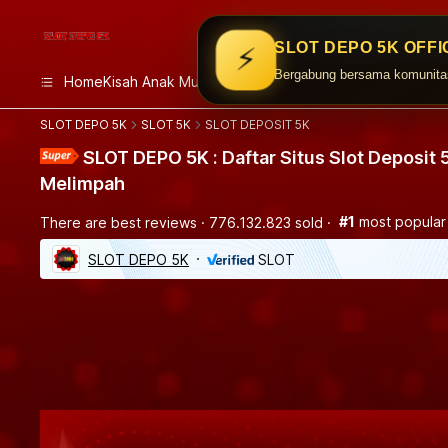
iphones 16
What are you looking 
SLOT DEPO 5K OFFI
⚡
torras phone case
Bergabung bersama komunitas
samsung note 20 5g 
Home
Kisah Anak Muda
FAQ
iphones 15 pro max
SLOT DEPO 5K
SLOT 5K
SLOT DEPOSIT 5K
SLOT DEPO 5K : Daftar Situs Slot Deposi
Melimpah
#1
most popular
There are best reviews
776.132.823 sold
SLOT DEPO 5K
SLOT