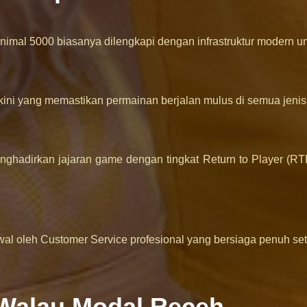
minimal 5000 biasanya dilengkapi dengan infrastruktur modern 
ini yang memastikan permainan berjalan mulus di semua jenis 
enghadirkan jajaran game dengan tingkat Return to Player (RTP) 
wal oleh Customer Service profesional yang bersiaga penuh s
Walau Modal Receh