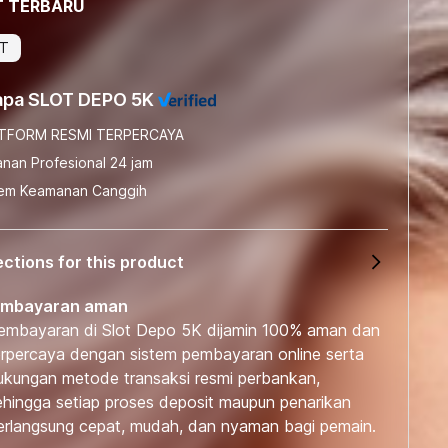
T TERBARU
OT
apa SLOT DEPO 5K
TFORM RESMI TERPERCAYA
anan Profesional 24 jam
tem Keamanan Canggih
ections for this product
embayaran aman
embayaran di Slot Depo 5K dijamin 100% aman dan
erpercaya dengan sistem pembayaran online serta
ukungan metode transaksi resmi perbankan,
ehingga setiap proses deposit maupun penarikan
erlangsung cepat, mudah, dan nyaman bagi pemain.