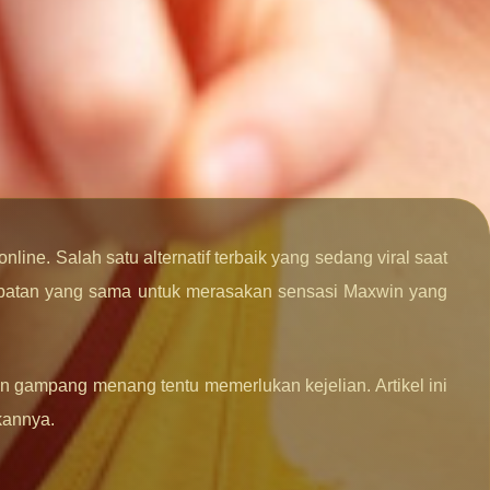
line. Salah satu alternatif terbaik yang sedang viral saat
empatan yang sama untuk merasakan sensasi Maxwin yang
an gampang menang tentu memerlukan kejelian. Artikel ini
kannya.