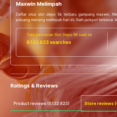
Maxwin Melimpah
Daftar situs slot depo 5k terbaru gampang maxwin. Ni
peluang menang melimpah hari ini. Raih jackpot terbesar
Tren pencarian Slot Depo 5K saat ini
6.132.823 searches
Ratings & Reviews
Product reviews (6.132.823)
Store reviews (