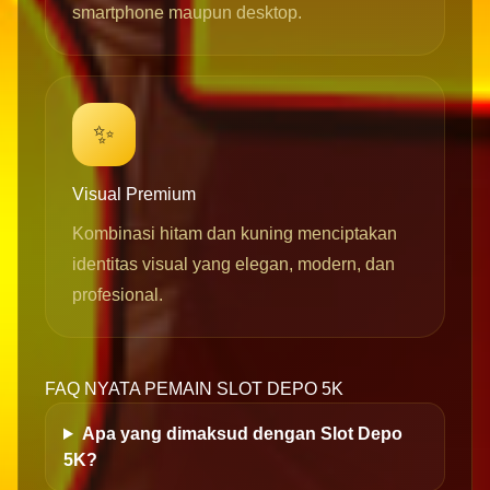
smartphone maupun desktop.
✨
Visual Premium
Kombinasi hitam dan kuning menciptakan
identitas visual yang elegan, modern, dan
profesional.
FAQ NYATA PEMAIN SLOT DEPO 5K
Apa yang dimaksud dengan Slot Depo
5K?