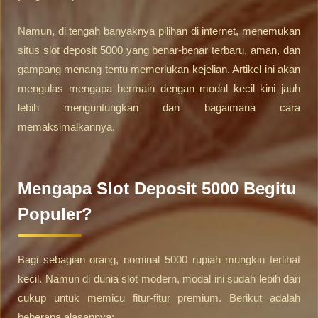
Namun, di tengah banyaknya pilihan di internet, menemukan
situs slot deposit 5000 yang benar-benar terbaru, aman, dan
gampang menang tentu memerlukan kejelian. Artikel ini akan
mengulas mengapa bermain dengan modal kecil kini jauh
lebih menguntungkan dan bagaimana cara
memaksimalkannya.
Mengapa Slot Deposit 5000 Begitu
Populer?
Bagi sebagian orang, nominal 5000 rupiah mungkin terlihat
kecil. Namun di dunia slot modern, modal ini sudah lebih dari
cukup untuk memicu fitur-fitur premium. Berikut adalah
beberapa alasannya: