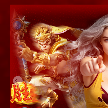
Previous slide