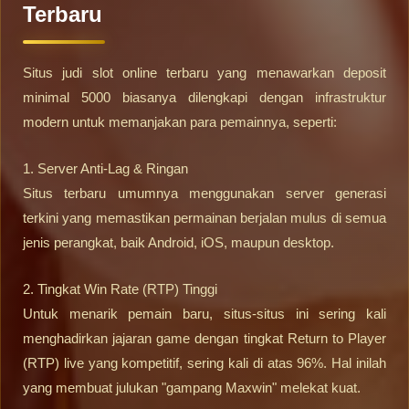
Terbaru
Situs judi slot online terbaru yang menawarkan deposit
minimal 5000 biasanya dilengkapi dengan infrastruktur
modern untuk memanjakan para pemainnya, seperti:
1. Server Anti-Lag & Ringan
Situs terbaru umumnya menggunakan server generasi
terkini yang memastikan permainan berjalan mulus di semua
jenis perangkat, baik Android, iOS, maupun desktop.
2. Tingkat Win Rate (RTP) Tinggi
Untuk menarik pemain baru, situs-situs ini sering kali
menghadirkan jajaran game dengan tingkat Return to Player
(RTP) live yang kompetitif, sering kali di atas 96%. Hal inilah
yang membuat julukan "gampang Maxwin" melekat kuat.