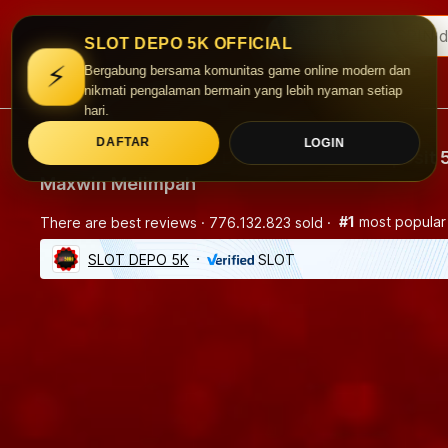
iphones 16
What are you looking 
BANYAK FREESPIN d
SLOT DEPO 5K OFFICIAL
torras phone case
⚡
Bergabung bersama komunitas game online modern dan
samsung note 20 5g 
Home
Kisah Anak Muda
FAQ
nikmati pengalaman bermain yang lebih nyaman setiap
iphones 15 pro max
hari.
SLOT DEPO 5K
SLOT 5K
SLOT DEPOSIT 5K
DAFTAR
LOGIN
SLOT DEPO 5K : Daftar Situs Slot Deposi
Maxwin Melimpah
#1
most popular
There are best reviews
776.132.823 sold
SLOT DEPO 5K
SLOT