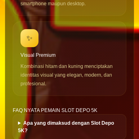
smartphone maupun desktop.
✨
Visual Premium
Kombinasi hitam dan kuning menciptakan
identitas visual yang elegan, modern, dan
profesional.
FAQ NYATA PEMAIN SLOT DEPO 5K
Apa yang dimaksud dengan Slot Depo
5K?