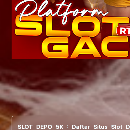
SLOT DEPO 5K : Daftar Situs Slot 