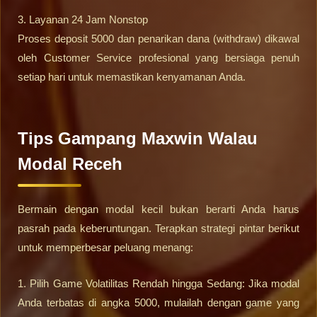
3. Layanan 24 Jam Nonstop
Proses deposit 5000 dan penarikan dana (withdraw) dikawal
oleh Customer Service profesional yang bersiaga penuh
setiap hari untuk memastikan kenyamanan Anda.
Tips Gampang Maxwin Walau
Modal Receh
Bermain dengan modal kecil bukan berarti Anda harus
pasrah pada keberuntungan. Terapkan strategi pintar berikut
untuk memperbesar peluang menang:
1. Pilih Game Volatilitas Rendah hingga Sedang: Jika modal
Anda terbatas di angka 5000, mulailah dengan game yang