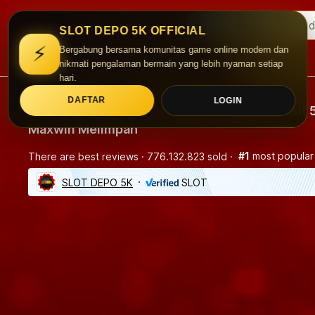
iphones 16
What are you looking 
BANYAK FREESPIN d
SLOT DEPO 5K OFFICIAL
torras phone case
⚡
Bergabung bersama komunitas game online modern dan
samsung note 20 5g 
Home
Kisah Anak Muda
FAQ
nikmati pengalaman bermain yang lebih nyaman setiap
iphones 15 pro max
hari.
SLOT DEPO 5K
SLOT 5K
SLOT DEPOSIT 5K
DAFTAR
LOGIN
SLOT DEPO 5K : Daftar Situs Slot Deposi
Maxwin Melimpah
#1
most popular
There are best reviews
776.132.823 sold
SLOT DEPO 5K
SLOT