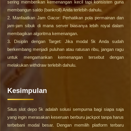
sering memberikan kemenangan kecil tapi konsisten guna
membangun saldo (bankroll) Anda terlebih dahulu.
2. Manfaatkan Jam Gacor: Perhatikan pola permainan dan
jam-jam sibuk di mana server biasanya lebih royal dalam
membagikan algoritma kemenangan.
3. Disiplin dengan Target: Jika modal 5k Anda sudah
berkembang menjadi puluhan atau ratusan ribu, jangan ragu
untuk mengamankan kemenangan tersebut dengan
melakukan withdraw terlebih dahulu.
Kesimpulan
Situs slot depo 5k adalah solusi sempurna bagi siapa saja
yang ingin merasakan keseruan berburu jackpot tanpa harus
terbebani modal besar. Dengan memilih platform terbaru