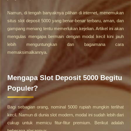
Namun, di tengah banyaknya pilihan di internet, menemukan
situs slot deposit 5000 yang benar-benar terbaru, aman, dan
gampang menang tentu memerlukan kejelian. Artikel ini akan
mengulas mengapa bermain dengan modal kecil kini jauh
lebih menguntungkan dan bagaimana cara
memaksimalkannya.
Mengapa Slot Deposit 5000 Begitu
Populer?
Bagi sebagian orang, nominal 5000 rupiah mungkin terlihat
kecil. Namun di dunia slot modern, modal ini sudah lebih dari
cukup untuk memicu fitur-fitur premium. Berikut adalah
beberapa alasannya: