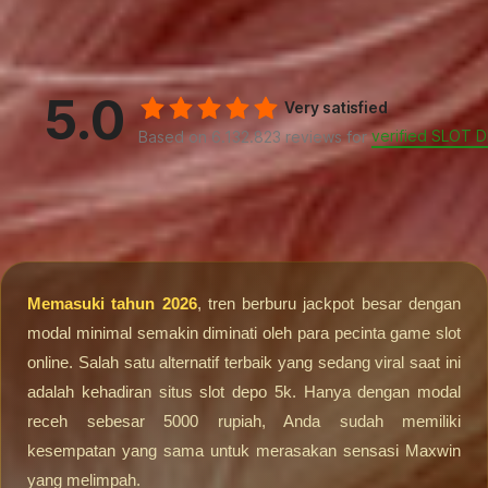
5.0
Very satisfied
verified SLOT 
Based on 6.132.823 reviews for
Memasuki tahun 2026
, tren berburu jackpot besar dengan
modal minimal semakin diminati oleh para pecinta game slot
online. Salah satu alternatif terbaik yang sedang viral saat ini
adalah kehadiran situs slot depo 5k. Hanya dengan modal
receh sebesar 5000 rupiah, Anda sudah memiliki
kesempatan yang sama untuk merasakan sensasi Maxwin
yang melimpah.