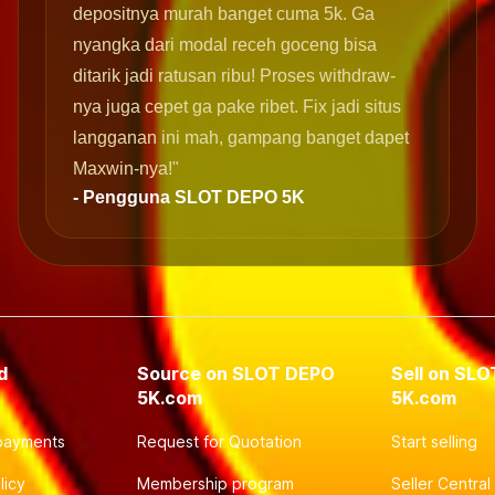
depositnya murah banget cuma 5k. Ga
nyangka dari modal receh goceng bisa
ditarik jadi ratusan ribu! Proses withdraw-
nya juga cepet ga pake ribet. Fix jadi situs
langganan ini mah, gampang banget dapet
Maxwin-nya!"
- Pengguna SLOT DEPO 5K
d
Source on SLOT DEPO
Sell on SL
5K.com
5K.com
payments
Request for Quotation
Start selling
licy
Membership program
Seller Central