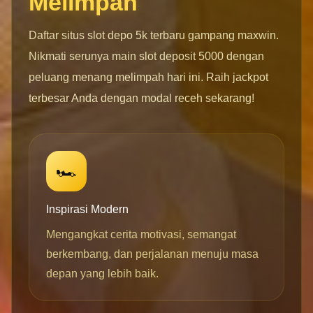
Melimpah
Daftar situs slot depo 5k terbaru gampang maxwin.
Nikmati serunya main slot deposit 5000 dengan
peluang menang melimpah hari ini. Raih jackpot
terbesar Anda dengan modal receh sekarang!
🏎️
Inspirasi Modern
Mengangkat cerita motivasi, semangat
berkembang, dan perjalanan menuju masa
depan yang lebih baik.