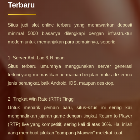
Terbaru
Situs judi slot online terbaru yang menawarkan deposit
minimal 5000 biasanya dilengkapi dengan infrastruktur
modern untuk memanjakan para pemainnya, seperti:
1. Server Anti-Lag & Ringan
Situs terbaru umumnya menggunakan server generasi
terkini yang memastikan permainan berjalan mulus di semua
jenis perangkat, baik Android, iOS, maupun desktop.
2. Tingkat Win Rate (RTP) Tinggi
Untuk menarik pemain baru, situs-situs ini sering kali
menghadirkan jajaran game dengan tingkat Return to Player
(RTP) live yang kompetitif, sering kali di atas 96%. Hal inilah
yang membuat julukan "gampang Maxwin" melekat kuat.