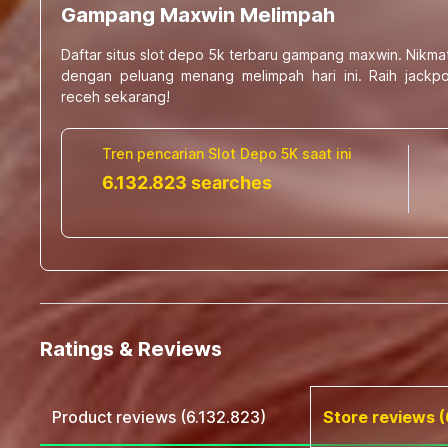
Gampang Maxwin Melimpah
Daftar situs slot depo 5k terbaru gampang maxwin. Nikmat
dengan peluang menang melimpah hari ini. Raih jackp
receh sekarang!
Tren pencarian Slot Depo 5K saat ini
6.132.823 searches
Ratings & Reviews
Product reviews (6.132.823)
Store reviews (