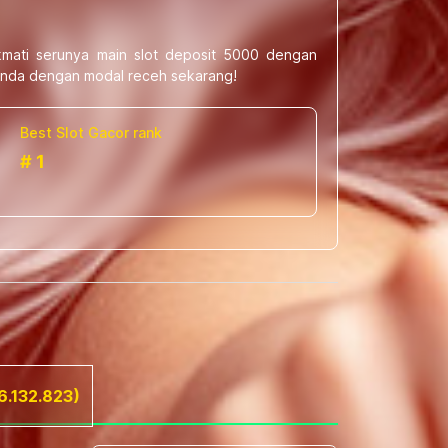
kmati serunya main slot deposit 5000 dengan
 Anda dengan modal receh sekarang!
Best Slot Gacor rank
# 1
6.132.823)