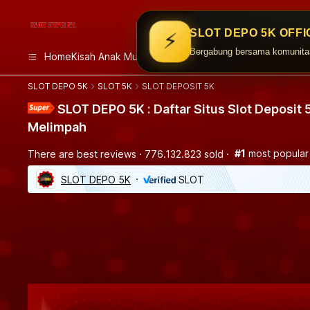
iphones 16
What are you looking 
SLOT DEPO 5K OFFI
⚡
torras phone case
Bergabung bersama komunitas
samsung note 20 5g 
Home
Kisah Anak Muda
FAQ
iphones 15 pro max
SLOT DEPO 5K
SLOT 5K
SLOT DEPOSIT 5K
SLOT DEPO 5K : Daftar Situs Slot Deposi
Melimpah
#1
most popular
There are best reviews
776.132.823 sold
SLOT DEPO 5K
SLOT