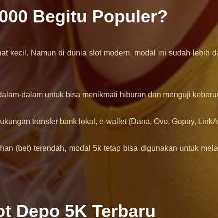
000 Begitu Populer?
t kecil. Namun di dunia slot modern, modal ini sudah lebih da
 dalam-dalam untuk bisa menikmati hiburan dan menguji keberu
dukungan transfer bank lokal, e-wallet (Dana, Ovo, Gopay, LinkA
han (bet) terendah, modal 5k tetap bisa digunakan untuk mel
ot Depo 5K Terbaru