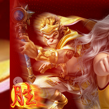
Previous slide