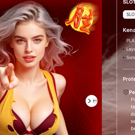
SLO
SL
Ken
PLA
Lay
Sis
Prot
P
P

Next slide
t
d
s
b