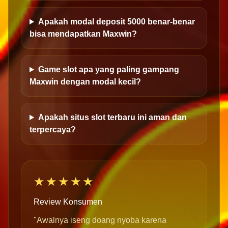
Apakah modal deposit 5000 benar-benar
bisa mendapatkan Maxwin?
Game slot apa yang paling gampang
Maxwin dengan modal kecil?
Apakah situs slot terbaru ini aman dan
terpercaya?
★★★★★
Review Konsumen
"Awalnya iseng doang nyoba karena