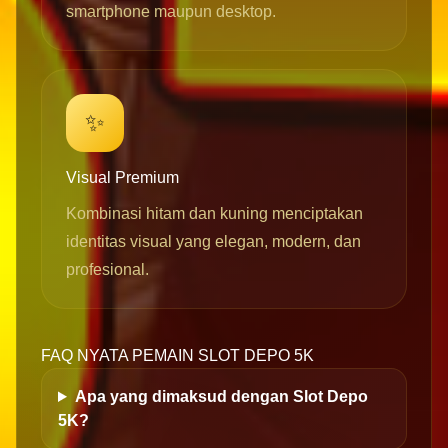
smartphone maupun desktop.
✨
Visual Premium
Kombinasi hitam dan kuning menciptakan
identitas visual yang elegan, modern, dan
profesional.
FAQ NYATA PEMAIN SLOT DEPO 5K
Apa yang dimaksud dengan Slot Depo
5K?