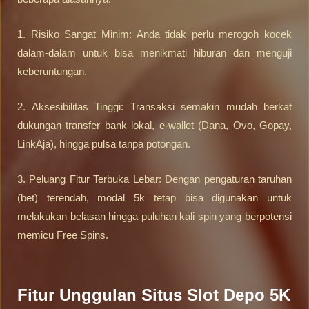
1. Risiko Sangat Minim: Anda tidak perlu merogoh kocek
dalam-dalam untuk bisa menikmati hiburan dan menguji
keberuntungan.
2. Aksesibilitas Tinggi: Transaksi semakin mudah berkat
dukungan transfer bank lokal, e-wallet (Dana, Ovo, Gopay,
LinkAja), hingga pulsa tanpa potongan.
3. Peluang Fitur Terbuka Lebar: Dengan pengaturan taruhan
(bet) terendah, modal 5k tetap bisa digunakan untuk
melakukan belasan hingga puluhan kali spin yang berpotensi
memicu Free Spins.
Fitur Unggulan Situs Slot Depo 5K