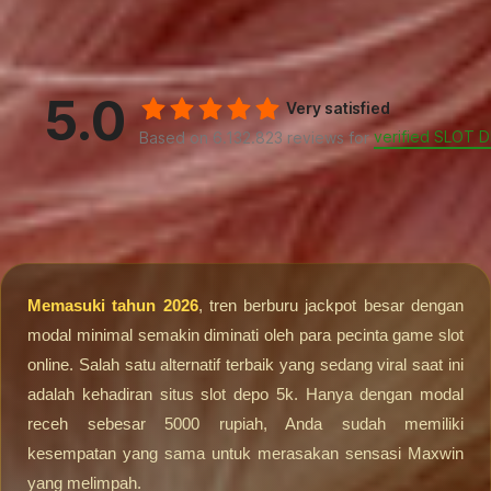
5.0
Very satisfied
verified SLOT 
Based on 6.132.823 reviews for
Memasuki tahun 2026
, tren berburu jackpot besar dengan
modal minimal semakin diminati oleh para pecinta game slot
online. Salah satu alternatif terbaik yang sedang viral saat ini
adalah kehadiran situs slot depo 5k. Hanya dengan modal
receh sebesar 5000 rupiah, Anda sudah memiliki
kesempatan yang sama untuk merasakan sensasi Maxwin
yang melimpah.