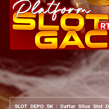
SLOT DEPO 5K : Daftar Situs Slot 