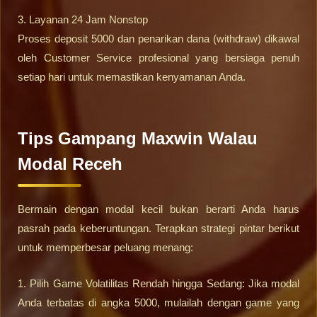
3. Layanan 24 Jam Nonstop
Proses deposit 5000 dan penarikan dana (withdraw) dikawal
oleh Customer Service profesional yang bersiaga penuh
setiap hari untuk memastikan kenyamanan Anda.
Tips Gampang Maxwin Walau
Modal Receh
Bermain dengan modal kecil bukan berarti Anda harus
pasrah pada keberuntungan. Terapkan strategi pintar berikut
untuk memperbesar peluang menang:
1. Pilih Game Volatilitas Rendah hingga Sedang: Jika modal
Anda terbatas di angka 5000, mulailah dengan game yang