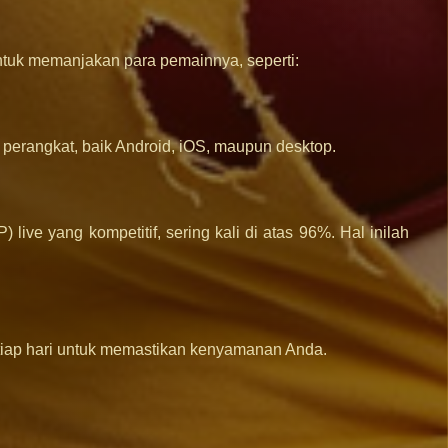
untuk memanjakan para pemainnya, seperti:
perangkat, baik Android, iOS, maupun desktop.
live yang kompetitif, sering kali di atas 96%. Hal inilah
etiap hari untuk memastikan kenyamanan Anda.