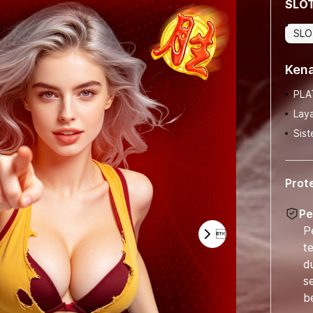
SLO
SL
Ken
PLA
Lay
Sis
Prot
P
P

Next slide
t
d
s
b