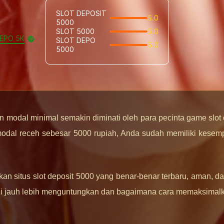
SLOT DEPOSIT
5.0
5000
SLOT 5000
5.0
DEPO 5K
SLOT DEPO
5.0
5000
n modal minimal semakin diminati oleh para pecinta game slot on
n modal receh sebesar 5000 rupiah, Anda sudah memiliki kes
an situs slot deposit 5000 yang benar-benar terbaru, aman, d
ni jauh lebih menguntungkan dan bagaimana cara memaksimal