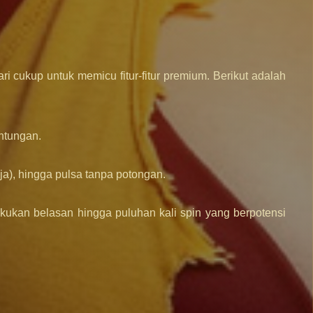
ri cukup untuk memicu fitur-fitur premium. Berikut adalah
ntungan.
ja), hingga pulsa tanpa potongan.
akukan belasan hingga puluhan kali spin yang berpotensi