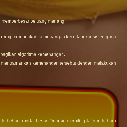
tuk memperbesar peluang menang:
 sering memberikan kemenangan kecil tapi konsisten guna
embagikan algoritma kemenangan.
ntuk mengamankan kemenangan tersebut dengan melakukan
 terbebani modal besar. Dengan memilih platform terbaru