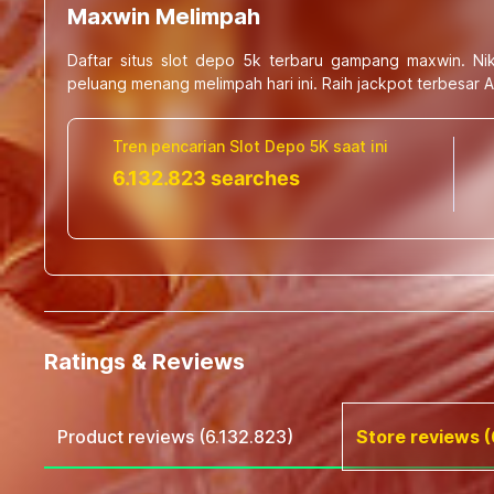
Maxwin Melimpah
Daftar situs slot depo 5k terbaru gampang maxwin. Ni
peluang menang melimpah hari ini. Raih jackpot terbesar
Tren pencarian Slot Depo 5K saat ini
6.132.823 searches
Ratings & Reviews
Product reviews (6.132.823)
Store reviews (