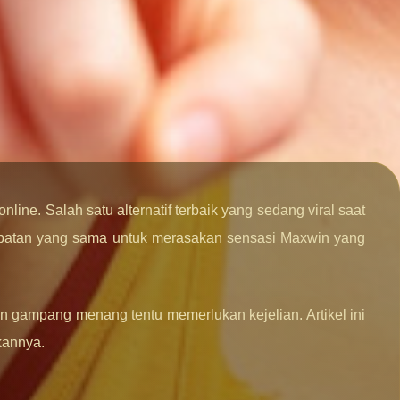
line. Salah satu alternatif terbaik yang sedang viral saat
empatan yang sama untuk merasakan sensasi Maxwin yang
an gampang menang tentu memerlukan kejelian. Artikel ini
kannya.