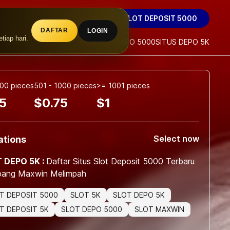
-IDR
SLOT 5000
SLOT DEPOSIT 5000
DAFTAR
LOGIN
iap hari.
T 5000
SLOT DEPOSIT 5000
SLOT DEPO 5000
SITUS DEPO 5K
500 pieces
501 - 1000 pieces
>= 1001 pieces
.5
$0.75
$1
Select now
ations
 DEPO 5K :
Daftar Situs Slot Deposit 5000 Terbaru
ang Maxwin Melimpah
T DEPOSIT 5000
SLOT 5K
SLOT DEPO 5K
T DEPOSIT 5K
SLOT DEPO 5000
SLOT MAXWIN