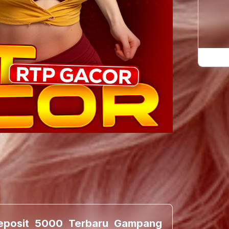
Deposit 5000 Terbaru Gampang