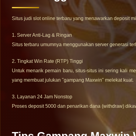
Situs judi slot online terbaru yang menawarkan deposit 
1. Server Anti-Lag & Ringan
Situs terbaru umumnya menggunakan server generasi terk
2. Tingkat Win Rate (RTP) Tinggi
Untuk menarik pemain baru, situs-situs ini sering kali m
yang membuat julukan "gampang Maxwin" melekat kuat.
3. Layanan 24 Jam Nonstop
Proses deposit 5000 dan penarikan dana (withdraw) dika
Tips Gampang Maxwin 