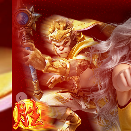
Previous slide