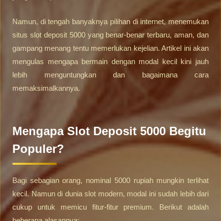
Namun, di tengah banyaknya pilihan di internet, menemukan
situs slot deposit 5000 yang benar-benar terbaru, aman, dan
gampang menang tentu memerlukan kejelian. Artikel ini akan
mengulas mengapa bermain dengan modal kecil kini jauh
lebih menguntungkan dan bagaimana cara
memaksimalkannya.
Mengapa Slot Deposit 5000 Begitu
Populer?
Bagi sebagian orang, nominal 5000 rupiah mungkin terlihat
kecil. Namun di dunia slot modern, modal ini sudah lebih dari
cukup untuk memicu fitur-fitur premium. Berikut adalah
beberapa alasannya: