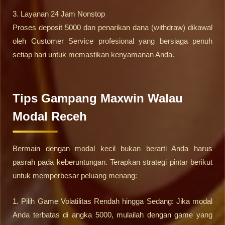
3. Layanan 24 Jam Nonstop
Proses deposit 5000 dan penarikan dana (withdraw) dikawal
oleh Customer Service profesional yang bersiaga penuh
setiap hari untuk memastikan kenyamanan Anda.
Tips Gampang Maxwin Walau
Modal Receh
Bermain dengan modal kecil bukan berarti Anda harus
pasrah pada keberuntungan. Terapkan strategi pintar berikut
untuk memperbesar peluang menang:
1. Pilih Game Volatilitas Rendah hingga Sedang: Jika modal
Anda terbatas di angka 5000, mulailah dengan game yang