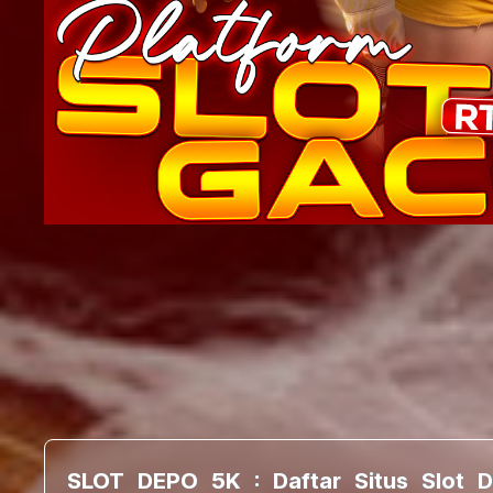
SLOT DEPO 5K : Daftar Situs Slot 