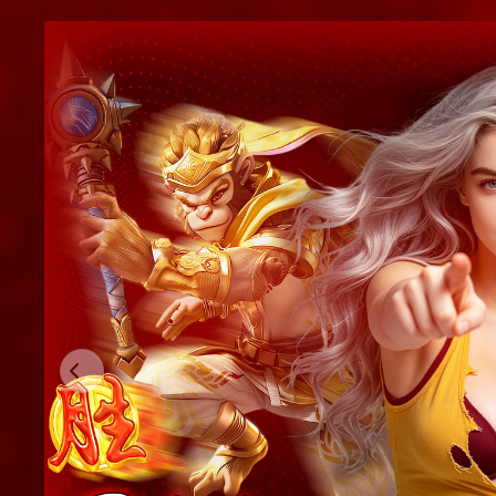
Previous slide