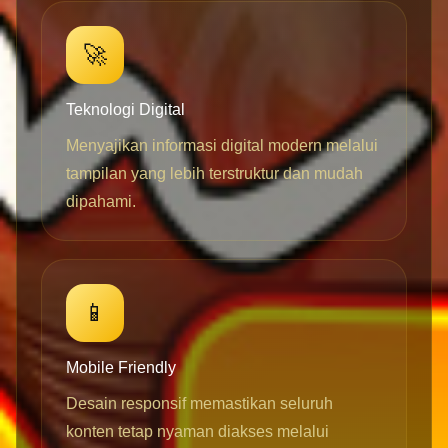
🚀
Teknologi Digital
Menyajikan informasi digital modern melalui
tampilan yang lebih terstruktur dan mudah
dipahami.
📱
Mobile Friendly
Desain responsif memastikan seluruh
konten tetap nyaman diakses melalui