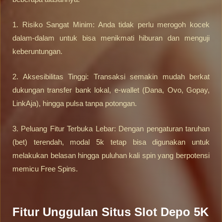
1. Risiko Sangat Minim: Anda tidak perlu merogoh kocek
dalam-dalam untuk bisa menikmati hiburan dan menguji
keberuntungan.
2. Aksesibilitas Tinggi: Transaksi semakin mudah berkat
dukungan transfer bank lokal, e-wallet (Dana, Ovo, Gopay,
LinkAja), hingga pulsa tanpa potongan.
3. Peluang Fitur Terbuka Lebar: Dengan pengaturan taruhan
(bet) terendah, modal 5k tetap bisa digunakan untuk
melakukan belasan hingga puluhan kali spin yang berpotensi
memicu Free Spins.
Fitur Unggulan Situs Slot Depo 5K