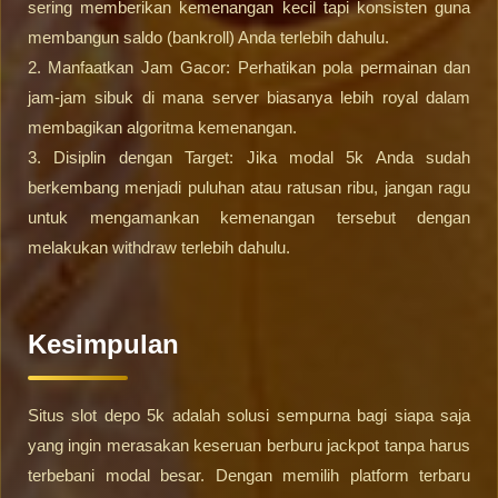
sering memberikan kemenangan kecil tapi konsisten guna
membangun saldo (bankroll) Anda terlebih dahulu.
2. Manfaatkan Jam Gacor: Perhatikan pola permainan dan
jam-jam sibuk di mana server biasanya lebih royal dalam
membagikan algoritma kemenangan.
3. Disiplin dengan Target: Jika modal 5k Anda sudah
berkembang menjadi puluhan atau ratusan ribu, jangan ragu
untuk mengamankan kemenangan tersebut dengan
melakukan withdraw terlebih dahulu.
Kesimpulan
Situs slot depo 5k adalah solusi sempurna bagi siapa saja
yang ingin merasakan keseruan berburu jackpot tanpa harus
terbebani modal besar. Dengan memilih platform terbaru