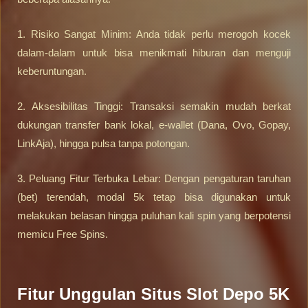
1. Risiko Sangat Minim: Anda tidak perlu merogoh kocek
dalam-dalam untuk bisa menikmati hiburan dan menguji
keberuntungan.
2. Aksesibilitas Tinggi: Transaksi semakin mudah berkat
dukungan transfer bank lokal, e-wallet (Dana, Ovo, Gopay,
LinkAja), hingga pulsa tanpa potongan.
3. Peluang Fitur Terbuka Lebar: Dengan pengaturan taruhan
(bet) terendah, modal 5k tetap bisa digunakan untuk
melakukan belasan hingga puluhan kali spin yang berpotensi
memicu Free Spins.
Fitur Unggulan Situs Slot Depo 5K