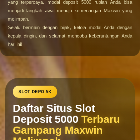
yang terpercaya, modal deposit 5000 rupiah Anda bisa
menjadi langkah awal menuju kemenangan Maxwin yang
melimpah.
Selalu bermain dengan bijak, kelola modal Anda dengan
kepala dingin, dan selamat mencoba keberuntungan Anda
hari ini!
SLOT DEPO 5K
Daftar Situs Slot
Deposit 5000
Terbaru
Gampang Maxwin