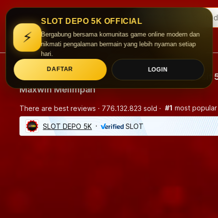
iphones 16
What are you looking 
BANYAK FREESPIN d
SLOT DEPO 5K OFFICIAL
torras phone case
⚡
Bergabung bersama komunitas game online modern dan
samsung note 20 5g 
Home
Kisah Anak Muda
FAQ
nikmati pengalaman bermain yang lebih nyaman setiap
iphones 15 pro max
hari.
SLOT DEPO 5K
SLOT 5K
SLOT DEPOSIT 5K
DAFTAR
LOGIN
SLOT DEPO 5K : Daftar Situs Slot Deposi
Maxwin Melimpah
#1
most popular
There are best reviews
776.132.823 sold
SLOT DEPO 5K
SLOT