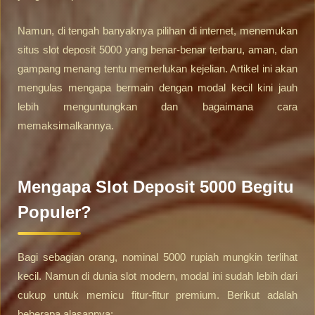
Namun, di tengah banyaknya pilihan di internet, menemukan
situs slot deposit 5000 yang benar-benar terbaru, aman, dan
gampang menang tentu memerlukan kejelian. Artikel ini akan
mengulas mengapa bermain dengan modal kecil kini jauh
lebih menguntungkan dan bagaimana cara
memaksimalkannya.
Mengapa Slot Deposit 5000 Begitu
Populer?
Bagi sebagian orang, nominal 5000 rupiah mungkin terlihat
kecil. Namun di dunia slot modern, modal ini sudah lebih dari
cukup untuk memicu fitur-fitur premium. Berikut adalah
beberapa alasannya: