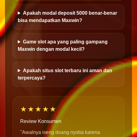
Apakah modal deposit 5000 benar-benar
bisa mendapatkan Maxwin?
Game slot apa yang paling gampang
Maxwin dengan modal kecil?
Apakah situs slot terbaru ini aman dan
terpercaya?
★★★★★
Review Konsumen
"Awalnya iseng doang nyoba karena