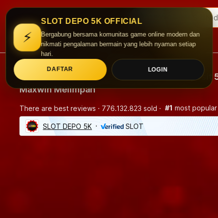
iphones 16
What are you looking 
BANYAK FREESPIN d
SLOT DEPO 5K OFFICIAL
torras phone case
⚡
Bergabung bersama komunitas game online modern dan
samsung note 20 5g 
Home
Kisah Anak Muda
FAQ
nikmati pengalaman bermain yang lebih nyaman setiap
iphones 15 pro max
hari.
SLOT DEPO 5K
SLOT 5K
SLOT DEPOSIT 5K
DAFTAR
LOGIN
SLOT DEPO 5K : Daftar Situs Slot Deposi
Maxwin Melimpah
#1
most popular
There are best reviews
776.132.823 sold
SLOT DEPO 5K
SLOT