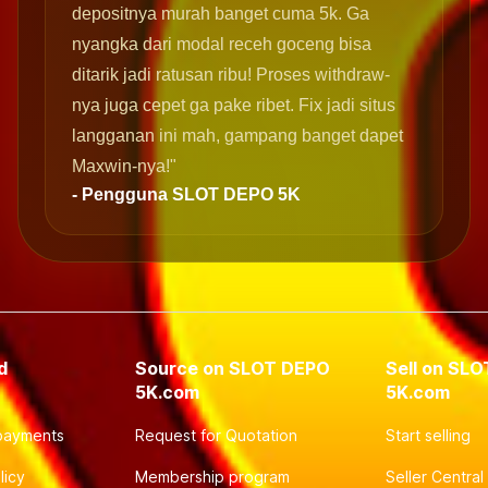
depositnya murah banget cuma 5k. Ga
nyangka dari modal receh goceng bisa
ditarik jadi ratusan ribu! Proses withdraw-
nya juga cepet ga pake ribet. Fix jadi situs
langganan ini mah, gampang banget dapet
Maxwin-nya!"
- Pengguna SLOT DEPO 5K
d
Source on SLOT DEPO
Sell on SL
5K.com
5K.com
payments
Request for Quotation
Start selling
licy
Membership program
Seller Central