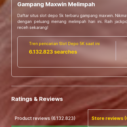
Gampang Maxwin Melimpah
Daftar situs slot depo 5k terbaru gampang maxwin. Nikmat
dengan peluang menang melimpah hari ini. Raih jackp
receh sekarang!
Tren pencarian Slot Depo 5K saat ini
6.132.823 searches
Ratings & Reviews
Product reviews (6.132.823)
Store reviews (