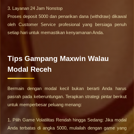
3. Layanan 24 Jam Nonstop
Proses deposit 5000 dan penarikan dana (withdraw) dikawal
oleh Customer Service profesional yang bersiaga penuh
setiap hari untuk memastikan kenyamanan Anda.
Tips Gampang Maxwin Walau
Modal Receh
Bermain dengan modal kecil bukan berarti Anda harus
pasrah pada keberuntungan. Terapkan strategi pintar berikut
untuk memperbesar peluang menang:
1. Pilih Game Volatilitas Rendah hingga Sedang: Jika modal
Anda terbatas di angka 5000, mulailah dengan game yang