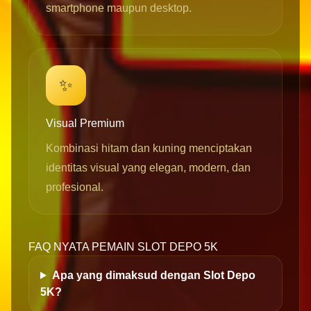
smartphone maupun desktop.
✨
Visual Premium
Kombinasi hitam dan kuning menciptakan
identitas visual yang elegan, modern, dan
profesional.
FAQ NYATA PEMAIN SLOT DEPO 5K
Apa yang dimaksud dengan Slot Depo
5K?