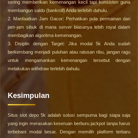
sering memberikan kemenangan kecil tapi konsisten guna
membangun saldo (bankroll) Anda terlebih dahulu.
2. Manfaatkan Jam Gacor: Perhatikan pola permainan dan
jam-jam sibuk di mana server biasanya lebih royal dalam
membagikan algoritma kemenangan.
3. Disiplin dengan Target: Jika modal 5k Anda sudah
berkembang menjadi puluhan atau ratusan ribu, jangan ragu
untuk mengamankan kemenangan tersebut dengan
melakukan withdraw terlebih dahulu.
Kesimpulan
Situs slot depo 5k adalah solusi sempurna bagi siapa saja
yang ingin merasakan keseruan berburu jackpot tanpa harus
terbebani modal besar. Dengan memilih platform terbaru