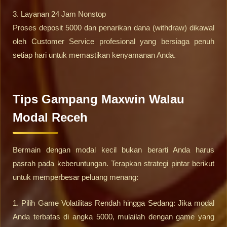
3. Layanan 24 Jam Nonstop
Proses deposit 5000 dan penarikan dana (withdraw) dikawal
oleh Customer Service profesional yang bersiaga penuh
setiap hari untuk memastikan kenyamanan Anda.
Tips Gampang Maxwin Walau
Modal Receh
Bermain dengan modal kecil bukan berarti Anda harus
pasrah pada keberuntungan. Terapkan strategi pintar berikut
untuk memperbesar peluang menang:
1. Pilih Game Volatilitas Rendah hingga Sedang: Jika modal
Anda terbatas di angka 5000, mulailah dengan game yang