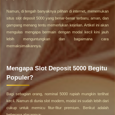
Namun, di tengah banyaknya pilihan di internet, menemukan
situs slot deposit 5000 yang benar-benar terbaru, aman, dan
gampang menang tentu memerlukan kejelian. Artikel ini akan
mengulas mengapa bermain dengan modal kecil kini jauh
lebih menguntungkan dan bagaimana cara
memaksimalkannya.
Mengapa Slot Deposit 5000 Begitu
Populer?
Bagi sebagian orang, nominal 5000 rupiah mungkin terlihat
kecil. Namun di dunia slot modern, modal ini sudah lebih dari
cukup untuk memicu fitur-fitur premium. Berikut adalah
beberapa alasannya: