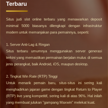
Terbaru
Situs judi slot online terbaru yang menawarkan deposit
minimal 5000 biasanya dilengkapi dengan infrastruktur
modern untuk memanjakan para pemainnya, seperti:
1. Server Anti-Lag & Ringan
Situs terbaru umumnya menggunakan server generasi
terkini yang memastikan permainan berjalan mulus di semua
jenis perangkat, baik Android, iOS, maupun desktop.
2. Tingkat Win Rate (RTP) Tinggi
Untuk menarik pemain baru, situs-situs ini sering kali
menghadirkan jajaran game dengan tingkat Return to Player
(RTP) live yang kompetitif, sering kali di atas 96%. Hal inilah
yang membuat julukan "gampang Maxwin" melekat kuat.