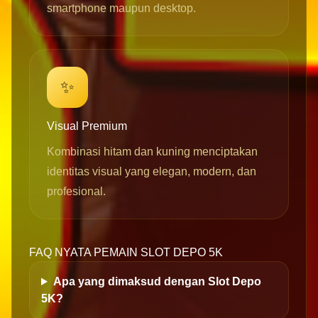
smartphone maupun desktop.
✨
Visual Premium
Kombinasi hitam dan kuning menciptakan
identitas visual yang elegan, modern, dan
profesional.
FAQ NYATA PEMAIN SLOT DEPO 5K
Apa yang dimaksud dengan Slot Depo
5K?