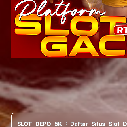
SLOT DEPO 5K : Daftar Situs Slot 