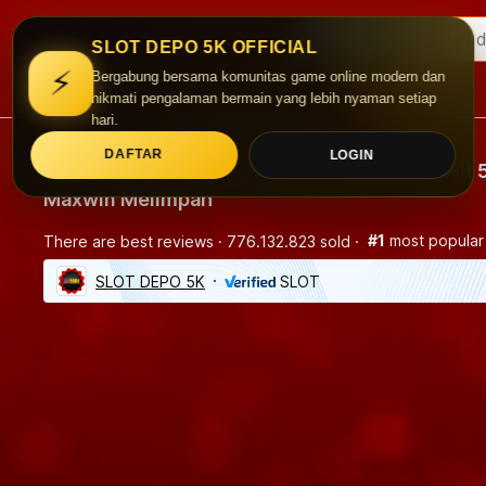
iphones 16
What are you looking 
BANYAK FREESPIN d
SLOT DEPO 5K OFFICIAL
torras phone case
⚡
Bergabung bersama komunitas game online modern dan
samsung note 20 5g 
Home
Kisah Anak Muda
FAQ
nikmati pengalaman bermain yang lebih nyaman setiap
iphones 15 pro max
hari.
SLOT DEPO 5K
SLOT 5K
SLOT DEPOSIT 5K
DAFTAR
LOGIN
SLOT DEPO 5K : Daftar Situs Slot Deposi
Maxwin Melimpah
#1
most popular
There are best reviews
776.132.823 sold
SLOT DEPO 5K
SLOT