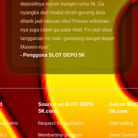
depositnya murah banget cuma 5k. Ga
nyangka dari modal receh goceng bisa
ditarik jadi ratusan ribu! Proses withdraw-
nya juga cepet ga pake ribet. Fix jadi situs
langganan ini mah, gampang banget dapet
Maxwin-nya!"
- Pengguna SLOT DEPO 5K
d
Source on SLOT DEPO
Sell on SL
5K.com
5K.com
payments
Request for Quotation
Start selling
licy
Membership program
Seller Central