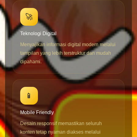
🚀
Teknologi Digital
Menyajikan informasi digital modern melalui
tampilan yang lebih terstruktur dan mudah
dipahami.
📱
Mobile Friendly
Desain responsif memastikan seluruh
konten tetap nyaman diakses melalui