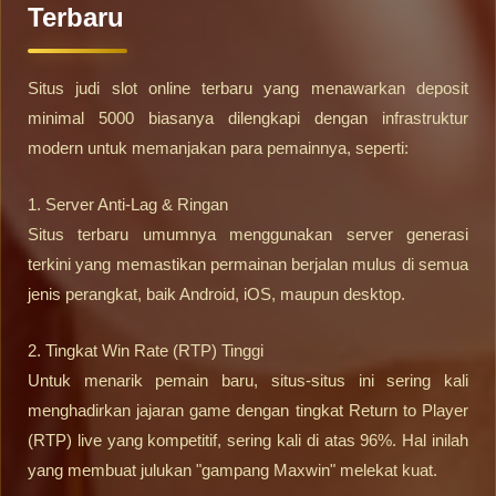
Terbaru
Situs judi slot online terbaru yang menawarkan deposit
minimal 5000 biasanya dilengkapi dengan infrastruktur
modern untuk memanjakan para pemainnya, seperti:
1. Server Anti-Lag & Ringan
Situs terbaru umumnya menggunakan server generasi
terkini yang memastikan permainan berjalan mulus di semua
jenis perangkat, baik Android, iOS, maupun desktop.
2. Tingkat Win Rate (RTP) Tinggi
Untuk menarik pemain baru, situs-situs ini sering kali
menghadirkan jajaran game dengan tingkat Return to Player
(RTP) live yang kompetitif, sering kali di atas 96%. Hal inilah
yang membuat julukan "gampang Maxwin" melekat kuat.