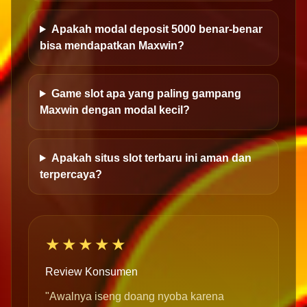
Apakah modal deposit 5000 benar-benar
bisa mendapatkan Maxwin?
Game slot apa yang paling gampang
Maxwin dengan modal kecil?
Apakah situs slot terbaru ini aman dan
terpercaya?
★★★★★
Review Konsumen
"Awalnya iseng doang nyoba karena