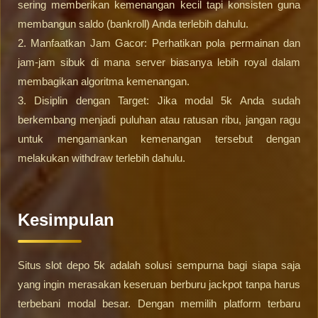
sering memberikan kemenangan kecil tapi konsisten guna
membangun saldo (bankroll) Anda terlebih dahulu.
2. Manfaatkan Jam Gacor: Perhatikan pola permainan dan
jam-jam sibuk di mana server biasanya lebih royal dalam
membagikan algoritma kemenangan.
3. Disiplin dengan Target: Jika modal 5k Anda sudah
berkembang menjadi puluhan atau ratusan ribu, jangan ragu
untuk mengamankan kemenangan tersebut dengan
melakukan withdraw terlebih dahulu.
Kesimpulan
Situs slot depo 5k adalah solusi sempurna bagi siapa saja
yang ingin merasakan keseruan berburu jackpot tanpa harus
terbebani modal besar. Dengan memilih platform terbaru