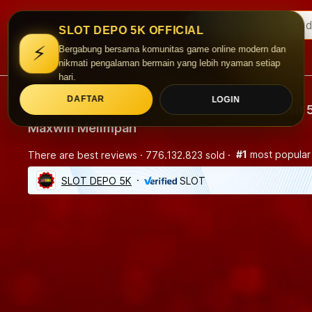
iphones 16
What are you looking 
BANYAK FREESPIN d
SLOT DEPO 5K OFFICIAL
torras phone case
⚡
Bergabung bersama komunitas game online modern dan
samsung note 20 5g 
Home
Kisah Anak Muda
FAQ
nikmati pengalaman bermain yang lebih nyaman setiap
iphones 15 pro max
hari.
SLOT DEPO 5K
SLOT 5K
SLOT DEPOSIT 5K
DAFTAR
LOGIN
SLOT DEPO 5K : Daftar Situs Slot Deposi
Maxwin Melimpah
#1
most popular
There are best reviews
776.132.823 sold
SLOT DEPO 5K
SLOT