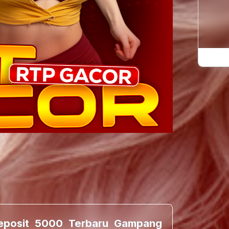
Deposit 5000 Terbaru Gampang