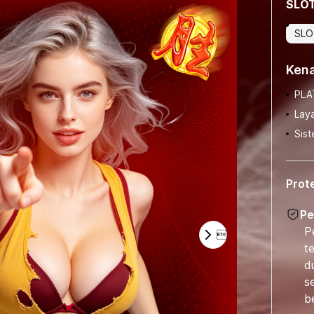
SLO
SL
Ken
PLA
Lay
Sis
Prot
P
P

Next slide
t
d
s
b