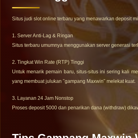
Situs judi slot online terbaru yang menawarkan deposit 
1. Server Anti-Lag & Ringan
Situs terbaru umumnya menggunakan server generasi terk
2. Tingkat Win Rate (RTP) Tinggi
Untuk menarik pemain baru, situs-situs ini sering kali m
yang membuat julukan "gampang Maxwin" melekat kuat.
3. Layanan 24 Jam Nonstop
Proses deposit 5000 dan penarikan dana (withdraw) dika
Tips Gampang Maxwin 