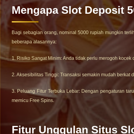
Mengapa Slot Deposit 5
Bagi sebagian orang, nominal 5000 rupiah mungkin terliha
beberapa alasannya:
1. Risiko Sangat Minim: Anda tidak perlu merogoh kocek
2. Aksesibilitas Tinggi: Transaksi semakin mudah berkat 
3. Peluang Fitur Terbuka Lebar: Dengan pengaturan taru
memicu Free Spins.
Fitur Unggulan Situs Sl