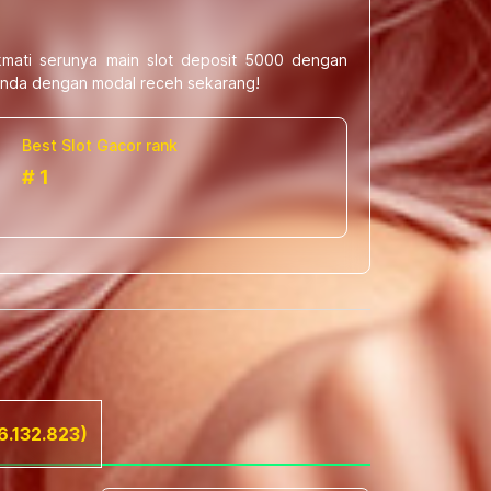
kmati serunya main slot deposit 5000 dengan
 Anda dengan modal receh sekarang!
Best Slot Gacor rank
# 1
6.132.823)