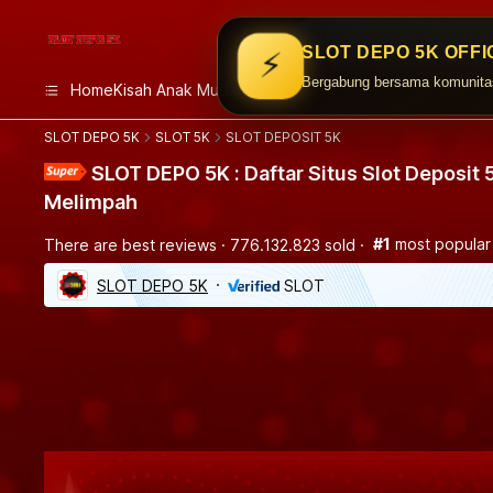
iphones 16
What are you looking 
SLOT DEPO 5K OFFI
⚡
torras phone case
Bergabung bersama komunitas
samsung note 20 5g 
Home
Kisah Anak Muda
FAQ
iphones 15 pro max
SLOT DEPO 5K
SLOT 5K
SLOT DEPOSIT 5K
SLOT DEPO 5K : Daftar Situs Slot Deposi
Melimpah
#1
most popular
There are best reviews
776.132.823 sold
SLOT DEPO 5K
SLOT