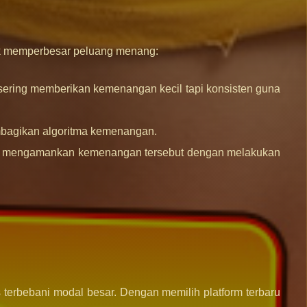
tuk memperbesar peluang menang:
 sering memberikan kemenangan kecil tapi konsisten guna
embagikan algoritma kemenangan.
ntuk mengamankan kemenangan tersebut dengan melakukan
 terbebani modal besar. Dengan memilih platform terbaru