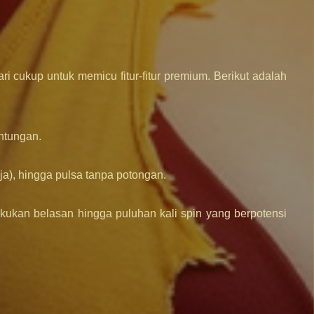
ri cukup untuk memicu fitur-fitur premium. Berikut adalah
ntungan.
ja), hingga pulsa tanpa potongan.
akukan belasan hingga puluhan kali spin yang berpotensi