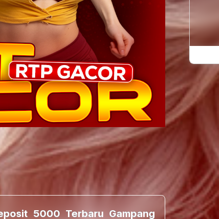
Deposit 5000 Terbaru Gampang