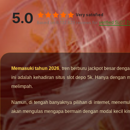
5.0
Very satisfied
verified SLOT 
Based on 6.132.823 reviews for
Memasuki tahun 2026
, tren berburu jackpot besar denga
ini adalah kehadiran situs slot depo 5k. Hanya denga
melimpah.
Namun, di tengah banyaknya pilihan di internet, menemuk
akan mengulas mengapa bermain dengan modal kecil ki