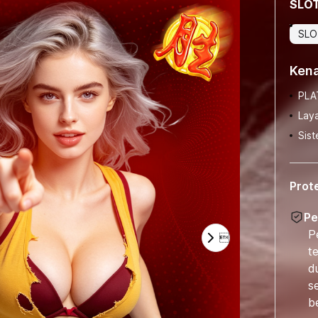
SLO
SL
Ken
PLA
Lay
Sis
Prot
P
P

Next slide
t
d
s
b