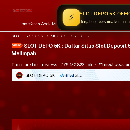
iphones 16
What are you looking 
SLOT DEPO 5K OFFI
⚡
torras phone case
Bergabung bersama komunitas
samsung note 20 5g 
Home
Kisah Anak Muda
FAQ
iphones 15 pro max
SLOT DEPO 5K
SLOT 5K
SLOT DEPOSIT 5K
SLOT DEPO 5K : Daftar Situs Slot Deposi
Melimpah
#1
most popular
There are best reviews
776.132.823 sold
SLOT DEPO 5K
SLOT