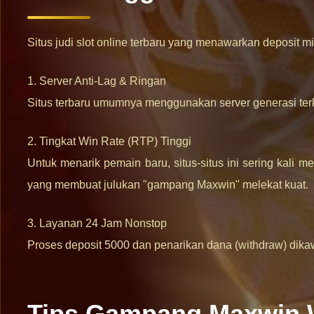
Situs judi slot online terbaru yang menawarkan deposit 
1. Server Anti-Lag & Ringan
Situs terbaru umumnya menggunakan server generasi terk
2. Tingkat Win Rate (RTP) Tinggi
Untuk menarik pemain baru, situs-situs ini sering kali m
yang membuat julukan "gampang Maxwin" melekat kuat.
3. Layanan 24 Jam Nonstop
Proses deposit 5000 dan penarikan dana (withdraw) dika
Tips Gampang Maxwin 