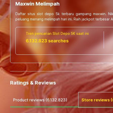
Maxwin Melimpah
Daftar situs slot depo 5k terbaru gampang maxwin. Ni
peluang menang melimpah hari ini. Raih jackpot terbesar
Tren pencarian Slot Depo 5K saat ini
6.132.823 searches
Ratings & Reviews
Product reviews (6.132.823)
Store reviews (