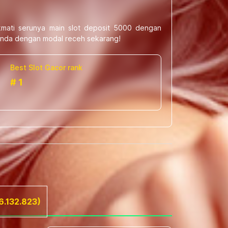
kmati serunya main slot deposit 5000 dengan
 Anda dengan modal receh sekarang!
Best Slot Gacor rank
# 1
6.132.823)