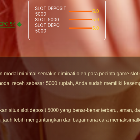
SLOT DEPOSIT
5.0
5000
SLOT 5000
5.0
DEPO 5K
SLOT DEPO
5.0
5000
n modal minimal semakin diminati oleh para pecinta game slot on
n modal receh sebesar 5000 rupiah, Anda sudah memiliki kes
an situs slot deposit 5000 yang benar-benar terbaru, aman, d
ni jauh lebih menguntungkan dan bagaimana cara memaksimal