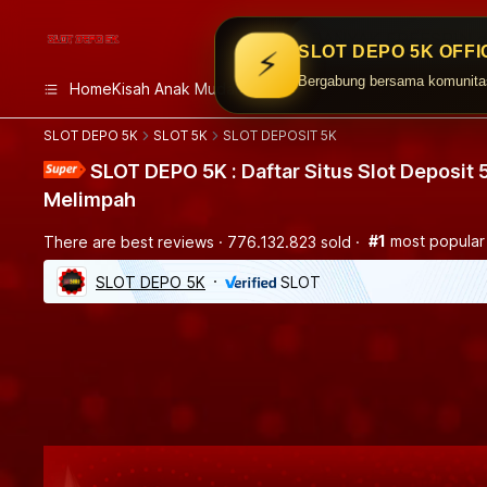
iphones 16
What are you looking 
SLOT DEPO 5K OFFI
⚡
torras phone case
Bergabung bersama komunitas
samsung note 20 5g 
Home
Kisah Anak Muda
FAQ
iphones 15 pro max
SLOT DEPO 5K
SLOT 5K
SLOT DEPOSIT 5K
SLOT DEPO 5K : Daftar Situs Slot Deposi
Melimpah
#1
most popular
There are best reviews
776.132.823 sold
SLOT DEPO 5K
SLOT