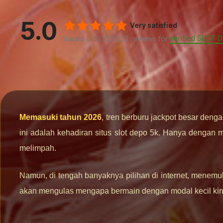
5.0
Very satisfied
verified SLOT 
Based on 6.132.823 reviews for
Memasuki tahun 2026
, tren berburu jackpot besar denga
ini adalah kehadiran situs slot depo 5k. Hanya denga
melimpah.
Namun, di tengah banyaknya pilihan di internet, menemuk
akan mengulas mengapa bermain dengan modal kecil ki