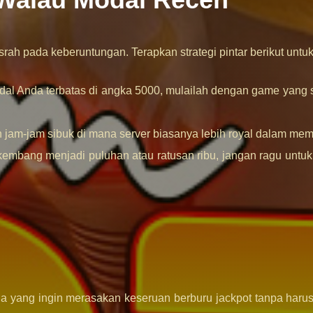
srah pada keberuntungan. Terapkan strategi pintar berikut un
odal Anda terbatas di angka 5000, mulailah dengan game yang
n jam-jam sibuk di mana server biasanya lebih royal dalam m
berkembang menjadi puluhan atau ratusan ribu, jangan ragu u
aja yang ingin merasakan keseruan berburu jackpot tanpa harus