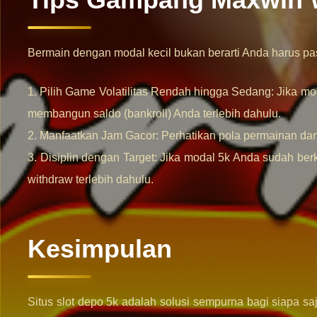
Bermain dengan modal kecil bukan berarti Anda harus pa
1. Pilih Game Volatilitas Rendah hingga Sedang: Jika m
membangun saldo (bankroll) Anda terlebih dahulu.
2. Manfaatkan Jam Gacor: Perhatikan pola permainan da
3. Disiplin dengan Target: Jika modal 5k Anda sudah 
withdraw terlebih dahulu.
Kesimpulan
Situs slot depo 5k adalah solusi sempurna bagi siapa s