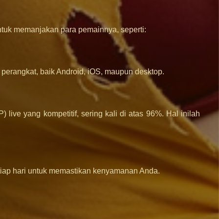
untuk memanjakan para pemainnya, seperti:
perangkat, baik Android, iOS, maupun desktop.
live yang kompetitif, sering kali di atas 96%. Hal inilah
etiap hari untuk memastikan kenyamanan Anda.