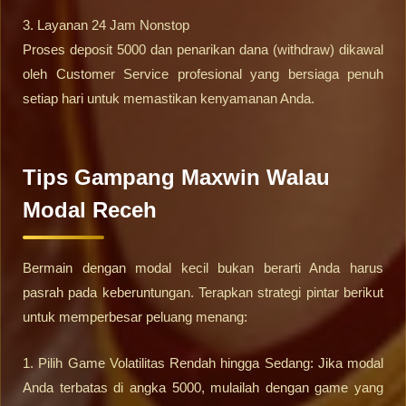
3. Layanan 24 Jam Nonstop
Proses deposit 5000 dan penarikan dana (withdraw) dikawal
oleh Customer Service profesional yang bersiaga penuh
setiap hari untuk memastikan kenyamanan Anda.
Tips Gampang Maxwin Walau
Modal Receh
Bermain dengan modal kecil bukan berarti Anda harus
pasrah pada keberuntungan. Terapkan strategi pintar berikut
untuk memperbesar peluang menang:
1. Pilih Game Volatilitas Rendah hingga Sedang: Jika modal
Anda terbatas di angka 5000, mulailah dengan game yang