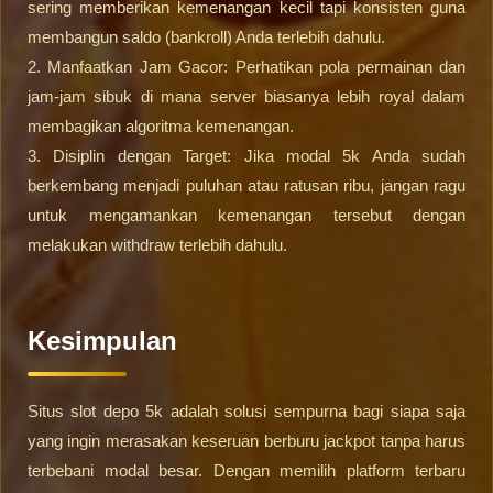
sering memberikan kemenangan kecil tapi konsisten guna
membangun saldo (bankroll) Anda terlebih dahulu.
2. Manfaatkan Jam Gacor: Perhatikan pola permainan dan
jam-jam sibuk di mana server biasanya lebih royal dalam
membagikan algoritma kemenangan.
3. Disiplin dengan Target: Jika modal 5k Anda sudah
berkembang menjadi puluhan atau ratusan ribu, jangan ragu
untuk mengamankan kemenangan tersebut dengan
melakukan withdraw terlebih dahulu.
Kesimpulan
Situs slot depo 5k adalah solusi sempurna bagi siapa saja
yang ingin merasakan keseruan berburu jackpot tanpa harus
terbebani modal besar. Dengan memilih platform terbaru