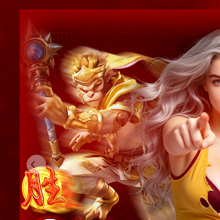
Previous slide