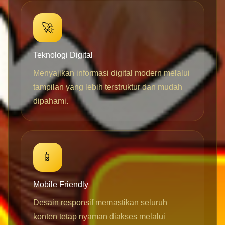
🚀
Teknologi Digital
Menyajikan informasi digital modern melalui
tampilan yang lebih terstruktur dan mudah
dipahami.
📱
Mobile Friendly
Desain responsif memastikan seluruh
konten tetap nyaman diakses melalui