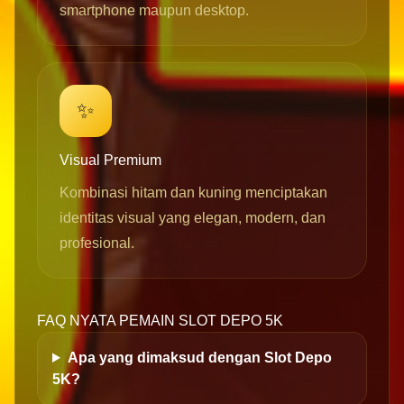
smartphone maupun desktop.
✨
Visual Premium
Kombinasi hitam dan kuning menciptakan
identitas visual yang elegan, modern, dan
profesional.
FAQ NYATA PEMAIN SLOT DEPO 5K
Apa yang dimaksud dengan Slot Depo
5K?